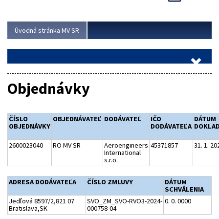
Viac
Úvodná stránka MV SR
Objednávky
ČÍSLO
OBJEDNÁVATEĽ
DODÁVATEĽ
IČO
DÁTUM
OBJEDNÁVKY
DODÁVATEĽA
DOKLA
2600023040
RO MV SR
Aeroengineers
45371857
31. 1. 20
International
s.r.o.
ADRESA DODÁVATEĽA
ČÍSLO ZMLUVY
DÁTUM
SCHVÁLENIA
Jedľová 8597/2,821 07
SVO_ZM_SVO-RVO3-2024-
0. 0. 0000
Bratislava,SK
000758-04