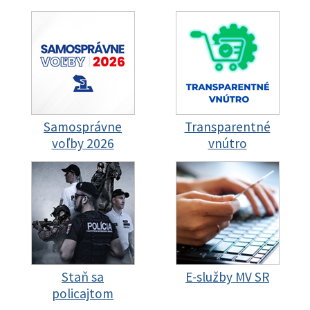
Samosprávne
Transparentné
voľby 2026
vnútro
Staň sa
E-služby MV SR
policajtom