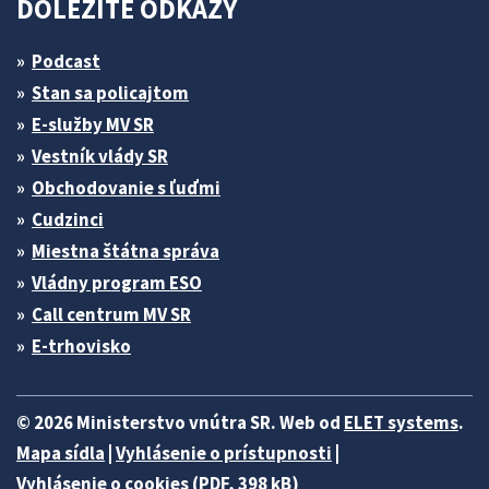
DÔLEŽITÉ ODKAZY
Podcast
Stan sa policajtom
E-služby MV SR
Vestník vlády SR
Obchodovanie s ľuďmi
Cudzinci
Miestna štátna správa
Vládny program ESO
Call centrum MV SR
E-trhovisko
© 2026 Ministerstvo vnútra SR. Web od
ELET systems
.
Mapa sídla
|
Vyhlásenie o prístupnosti
|
Vyhlásenie o cookies (PDF, 398 kB)