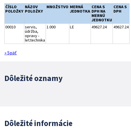
ČÍSLO
NÁZOV
MNOŽSTVO
MERNÁ
CENA S
CENA S
POLOŽKY
POLOŽKY
JEDNOTKA
DPH NA
DPH
MERNÚ
JEDNOTKU
00010
servis,
1.000
LE
49627.24
49627.24
údržba,
opravy -
let.technika
» Späť
Dôležité oznamy
Dôležité informácie