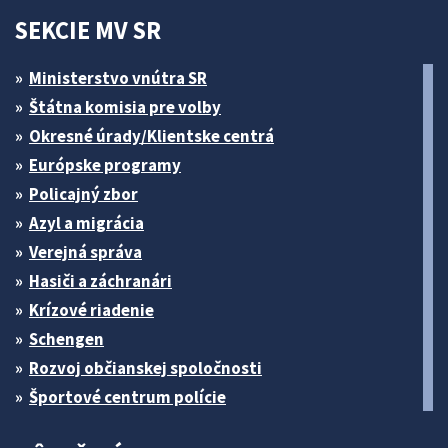
SEKCIE MV SR
Ministerstvo vnútra SR
Štátna komisia pre volby
Okresné úrady/Klientske centrá
Európske programy
Policajný zbor
Azyl a migrácia
Verejná správa
Hasiči a záchranári
Krízové riadenie
Schengen
Rozvoj občianskej spoločnosti
Športové centrum polície