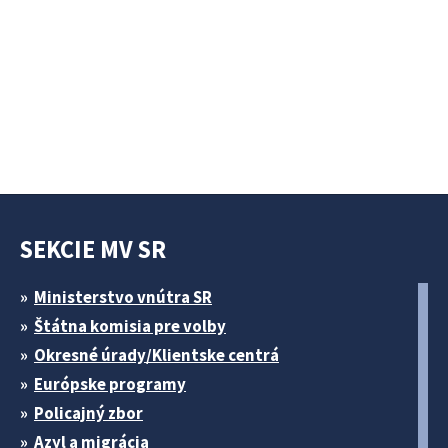
SEKCIE MV SR
Ministerstvo vnútra SR
Štátna komisia pre volby
Okresné úrady/Klientske centrá
Európske programy
Policajný zbor
Azyl a migrácia