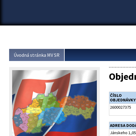
Úvodná stránka MV SR
Objed
ČÍSLO
OBJEDNÁVKY
2600027375
ADRESA DOD
Jánskeho 1,05