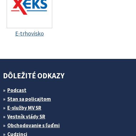
E-trhovisko
DÔLEŽITÉ ODKAZY
Podcast
Stan sa policajtom
E-služby MV SR
Vestník vlády SR
Obchodovanie s ľuďmi
Cudzinci