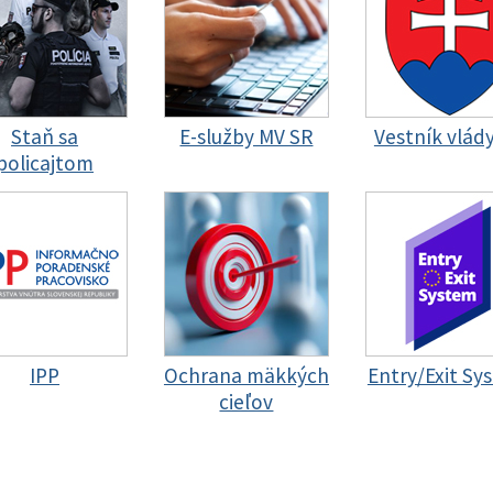
Staň sa
E-služby MV SR
Vestník vlád
policajtom
IPP
Ochrana mäkkých
Entry/Exit Sy
cieľov