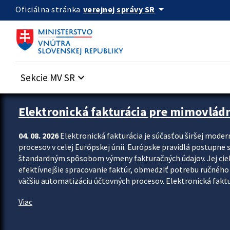
Preskocit na hlavný obsah
arrow_drop_down
verejnej správy SR
Oficiálna stránka
Sekcie MV SR
keyboard_arrow_down
Zastavit automatický posun upútavok
Elektronická fakturácia pre mimovlád
04. 08. 2026
Elektronická fakturácia je súčasťou širšej moder
procesov v celej Európskej únii. Európske pravidlá postupne 
štandardným spôsobom výmeny fakturačných údajov. Jej cieľom
efektívnejšie spracovanie faktúr, obmedziť potrebu ručného p
väčšiu automatizáciu účtovných procesov. Elektronická faktu
Viac