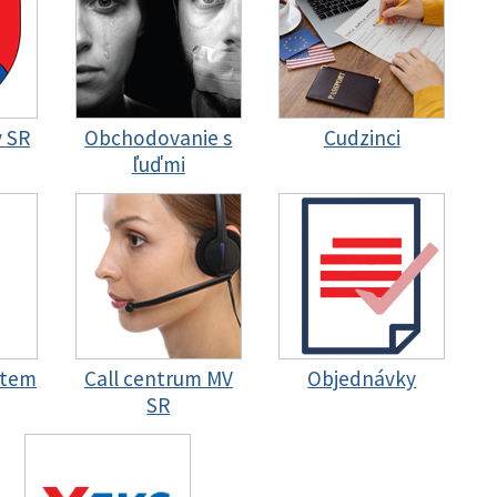
y SR
Obchodovanie s
Cudzinci
ľuďmi
stem
Call centrum MV
Objednávky
SR