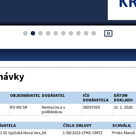
pause_presentation
návky
OBJEDNÁVATEĽ
DODÁVATEĽ
IČO
DÁTUM
DODÁVATEĽA
DOKLADU
RO MV SR
Nemocnica s
36597350
31. 1. 2026
poliklinikou
ÁVATEĽA
ČÍSLO ZMLUVY
SCHVÁLIL
2 01 Spišská Nová Ves,SK
1-58/2023-CPKE-OMTZ
Proks Maroš 