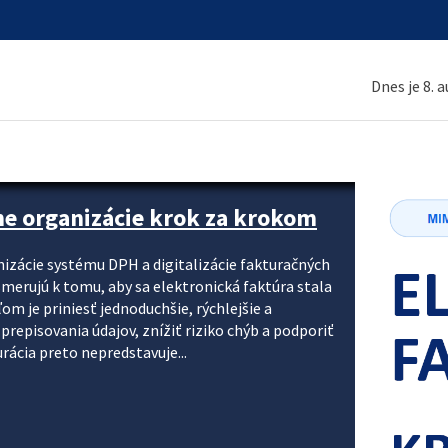
Dnes je 8. 
ne organizácie krok za krokom
nizácie systému DPH a digitalizácie fakturačných
smerujú k tomu, aby sa elektronická faktúra stala
 je priniesť jednoduchšie, rýchlejšie a
repisovania údajov, znížiť riziko chýb a podporiť
rácia preto nepredstavuje...