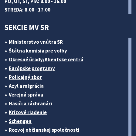
PO, UT, ŠT, PIA: 8.00 - 16.00
STREDA: 8.00 - 17.00
SEKCIE MV SR
Ministerstvo vnútra SR
Štátna komisia pre volby
Okresné úrady/Klientske centrá
Európske programy
Policajný zbor
Azyl a migrácia
Verejná správa
Hasiči a záchranári
Krízové riadenie
Schengen
Rozvoj občianskej spoločnosti