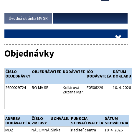
Viac
Úvodná stránka MV SR
Objednávky
ČÍSLO
OBJEDNÁVATEĽ
DODÁVATEĽ
IČO
DÁTUM
OBJEDNÁVKY
DODÁVATEĽA
DOKLADU
2600029724
RO MV SR
Kollárová
F0506229
10. 4. 2026
Zuzana Mgr.
ADRESA
ČÍSLO
SCHVÁLIL
FUNKCIA
DÁTUM
DODÁVATEĽA
ZMLUVY
SCHVAĽOVATEĽA
SCHVÁLENIA
MDŽ
NÁJOMNÁ
Šinka
riaditeľ centra
10. 4. 2026