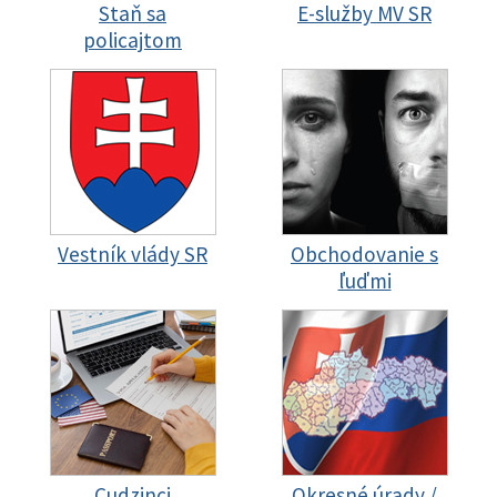
Staň sa
E-služby MV SR
policajtom
Vestník vlády SR
Obchodovanie s
ľuďmi
Cudzinci
Okresné úrady /