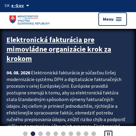
Preskocit na hlavný obsah
arrow_drop_down
SK
e-Gov
menu
Menu
Zastavit automatický posun upútavok
Elektronická fakturácia pre
mimovládne organizácie krok za
krokom
04. 08. 2026
Elektronická fakturácia je súčasťou širšej
modernizácie systému DPH a digitalizácie fakturačných
procesov v celej Európskej únii. Európske pravidlá
postupne smerujú k tomu, aby sa elektronická faktúra
stala štandardným spôsobom výmeny fakturačných
údajov. Jej cieľom je priniesť jednoduchšie, rýchlejšie a
efektívnejšie spracovanie faktúr, obmedziť potrebu
ručného prepisovania údajov, znížiť riziko chýb a podporiť
väčšiu automatizáciu účtovných procesov. Elektronická
pause_presentation
fakturácia preto nepredstavuje...