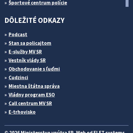
Športové centrum polície
DÔLEŽITÉ ODKAZY
Podcast
Stan sa policajtom
E-služby MV SR
Vestník vlády SR
Obchodovanie s ľuďmi
Cudzinci
Miestna štátna správa
Vládny program ESO
Call centrum MV SR
E-trhovisko
© 2026 Ministerstvo vnútra SR. Web od
ELET systems
.