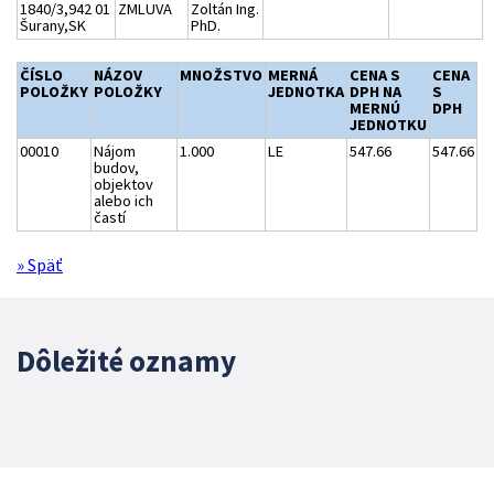
1840/3,942 01
ZMLUVA
Zoltán Ing.
Šurany,SK
PhD.
ČÍSLO
NÁZOV
MNOŽSTVO
MERNÁ
CENA S
CENA
POLOŽKY
POLOŽKY
JEDNOTKA
DPH NA
S
MERNÚ
DPH
JEDNOTKU
00010
Nájom
1.000
LE
547.66
547.66
budov,
objektov
alebo ich
častí
» Späť
Dôležité oznamy