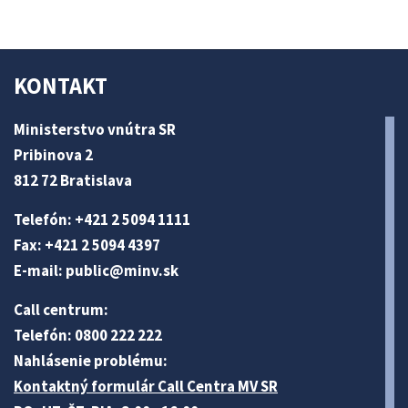
KONTAKT
Ministerstvo vnútra SR
Pribinova 2
812 72 Bratislava
Telefón: +421 2 5094 1111
Fax: +421 2 5094 4397
E-mail:
public@minv
.sk
Call centrum:
Telefón: 0800 222 222
Nahlásenie problému:
Kontaktný formulár Call Centra MV SR