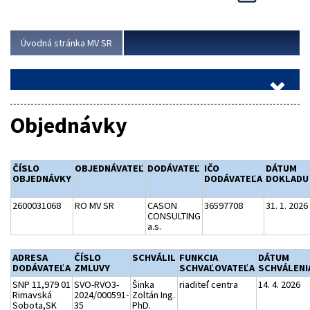
Viac
Úvodná stránka MV SR
Objednávky
ČÍSLO
OBJEDNÁVATEĽ
DODÁVATEĽ
IČO
DÁTUM
OBJEDNÁVKY
DODÁVATEĽA
DOKLADU
2600031068
RO MV SR
CASON
36597708
31. 1. 2026
CONSULTING
a.s.
ADRESA
ČÍSLO
SCHVÁLIL
FUNKCIA
DÁTUM
DODÁVATEĽA
ZMLUVY
SCHVAĽOVATEĽA
SCHVÁLENI
SNP 11,979 01
SVO-RVO3-
Šinka
riaditeľ centra
14. 4. 2026
Rimavská
2024/000591-
Zoltán Ing.
Sobota,SK
35
PhD.