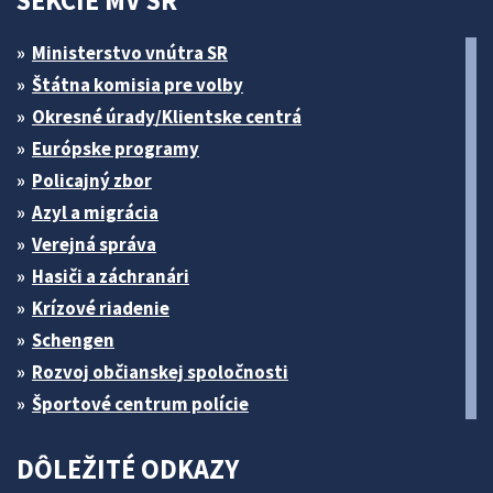
SEKCIE MV SR
Ministerstvo vnútra SR
Štátna komisia pre volby
Okresné úrady/Klientske centrá
Európske programy
Policajný zbor
Azyl a migrácia
Verejná správa
Hasiči a záchranári
Krízové riadenie
Schengen
Rozvoj občianskej spoločnosti
Športové centrum polície
DÔLEŽITÉ ODKAZY