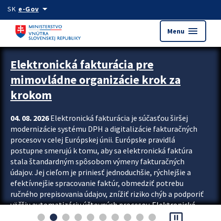
Preskocit na hlavný obsah
arrow_drop_down
SK
e-Gov
menu
Menu
Zastavit automatický posun upútavok
Elektronická fakturácia pre
mimovládne organizácie krok za
krokom
04. 08. 2026
Elektronická fakturácia je súčasťou širšej
modernizácie systému DPH a digitalizácie fakturačných
procesov v celej Európskej únii. Európske pravidlá
postupne smerujú k tomu, aby sa elektronická faktúra
stala štandardným spôsobom výmeny fakturačných
údajov. Jej cieľom je priniesť jednoduchšie, rýchlejšie a
efektívnejšie spracovanie faktúr, obmedziť potrebu
ručného prepisovania údajov, znížiť riziko chýb a podporiť
väčšiu automatizáciu účtovných procesov. Elektronická
pause_presentation
fakturácia preto nepredstavuje...