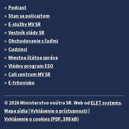
Podcast
Stan sa policajtom
E-služby MV SR
Vestník vlády SR
Obchodovanie s ľuďmi
Cudzinci
Miestna štátna správa
Vládny program ESO
Call centrum MV SR
E-trhovisko
© 2026 Ministerstvo vnútra SR. Web od
ELET systems
.
Mapa sídla
|
Vyhlásenie o prístupnosti
|
Vyhlásenie o cookies (PDF, 398 kB)