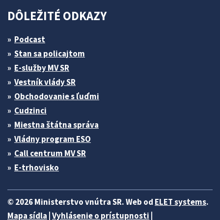
DÔLEŽITÉ ODKAZY
Podcast
Stan sa policajtom
E-služby MV SR
Vestník vlády SR
Obchodovanie s ľuďmi
Cudzinci
Miestna štátna správa
Vládny program ESO
Call centrum MV SR
E-trhovisko
© 2026 Ministerstvo vnútra SR. Web od
ELET systems
.
Mapa sídla
|
Vyhlásenie o prístupnosti
|