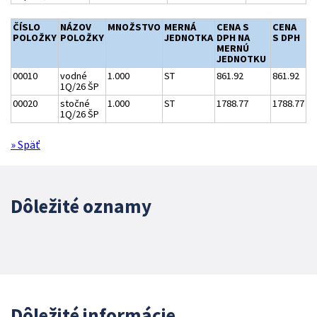
ČÍSLO
NÁZOV
MNOŽSTVO
MERNÁ
CENA S
CENA
POLOŽKY
POLOŽKY
JEDNOTKA
DPH NA
S DPH
MERNÚ
JEDNOTKU
00010
vodné
1.000
ST
861.92
861.92
1Q/26 ŠP
00020
stočné
1.000
ST
1788.77
1788.77
1Q/26 ŠP
» Späť
Dôležité oznamy
Dôležité informácie