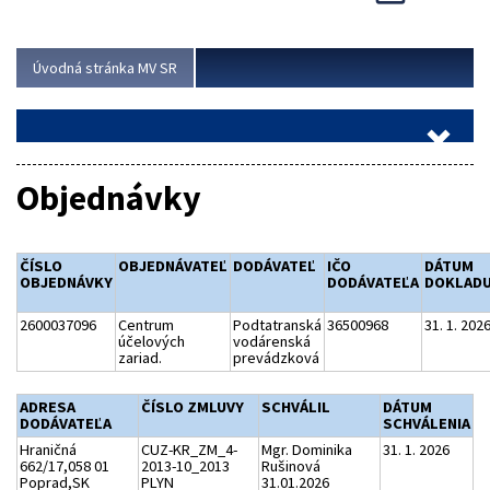
Viac
Úvodná stránka MV SR
Objednávky
ČÍSLO
OBJEDNÁVATEĽ
DODÁVATEĽ
IČO
DÁTUM
OBJEDNÁVKY
DODÁVATEĽA
DOKLAD
2600037096
Centrum
Podtatranská
36500968
31. 1. 202
účelových
vodárenská
zariad.
prevádzková
ADRESA
ČÍSLO ZMLUVY
SCHVÁLIL
DÁTUM
DODÁVATEĽA
SCHVÁLENIA
Hraničná
CUZ-KR_ZM_4-
Mgr. Dominika
31. 1. 2026
662/17,058 01
2013-10_2013
Rušinová
Poprad,SK
PLYN
31.01.2026