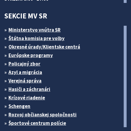
SEKCIE MV SR
Ministerstvo vnútra SR
Štátna komisia pre volby
Okresné úrady/Klientske centrá
Európske programy
Policajný zbor
Azyl a migrácia
Verejná správa
Hasiči a záchranári
Krízové riadenie
Schengen
Rozvoj občianskej spoločnosti
Športové centrum polície