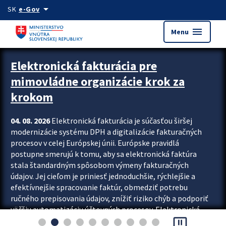
Preskocit na hlavný obsah
arrow_drop_down
SK
e-Gov
menu
Menu
Zastavit automatický posun upútavok
Elektronická fakturácia pre
mimovládne organizácie krok za
krokom
04. 08. 2026
Elektronická fakturácia je súčasťou širšej
modernizácie systému DPH a digitalizácie fakturačných
procesov v celej Európskej únii. Európske pravidlá
postupne smerujú k tomu, aby sa elektronická faktúra
stala štandardným spôsobom výmeny fakturačných
údajov. Jej cieľom je priniesť jednoduchšie, rýchlejšie a
efektívnejšie spracovanie faktúr, obmedziť potrebu
ručného prepisovania údajov, znížiť riziko chýb a podporiť
väčšiu automatizáciu účtovných procesov. Elektronická
pause_presentation
fakturácia preto nepredstavuje...