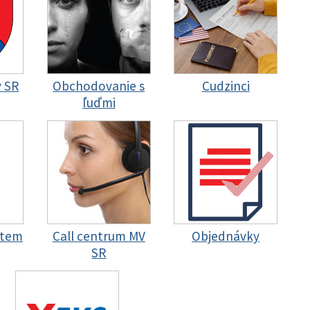
y SR
Obchodovanie s
Cudzinci
ľuďmi
stem
Call centrum MV
Objednávky
SR