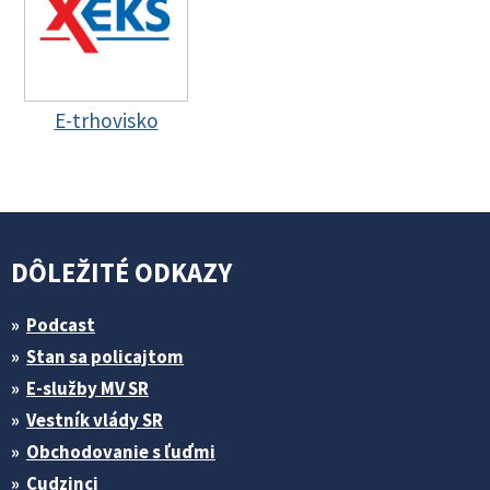
E-trhovisko
DÔLEŽITÉ ODKAZY
Podcast
Stan sa policajtom
E-služby MV SR
Vestník vlády SR
Obchodovanie s ľuďmi
Cudzinci