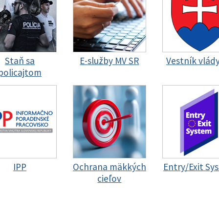
Staň sa
E-služby MV SR
Vestník vlád
policajtom
IPP
Ochrana mäkkých
Entry/Exit Sy
cieľov