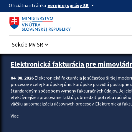
Preskocit na hlavný obsah
arrow_drop_down
verejnej správy SR
Oficiálna stránka
Sekcie MV SR
keyboard_arrow_down
Zastavit automatický posun upútavok
Elektronická fakturácia pre mimovlád
04. 08. 2026
Elektronická fakturácia je súčasťou širšej moder
procesov v celej Európskej únii. Európske pravidlá postupne 
štandardným spôsobom výmeny fakturačných údajov. Jej cieľom
efektívnejšie spracovanie faktúr, obmedziť potrebu ručného p
väčšiu automatizáciu účtovných procesov. Elektronická faktu
Viac