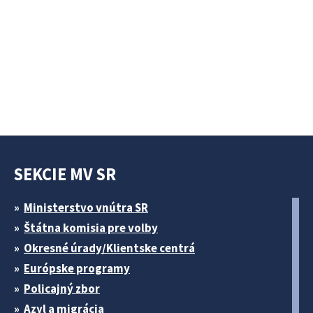
SEKCIE MV SR
Ministerstvo vnútra SR
Štátna komisia pre volby
Okresné úrady/Klientske centrá
Európske programy
Policajný zbor
Azyl a migrácia