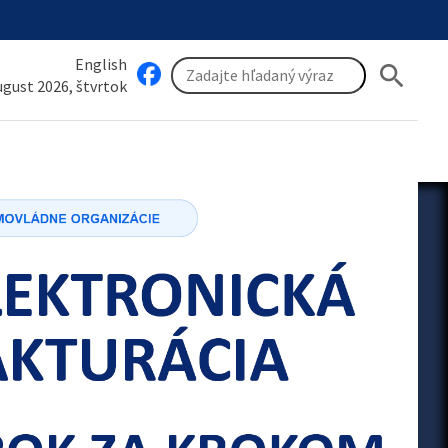
English
search
august 2026, štvrtok