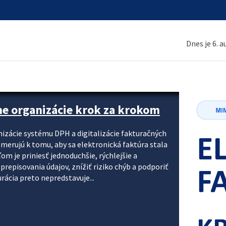
Dnes je 6. 
ne organizácie krok za krokom
nizácie systému DPH a digitalizácie fakturačných
smerujú k tomu, aby sa elektronická faktúra stala
 je priniesť jednoduchšie, rýchlejšie a
repisovania údajov, znížiť riziko chýb a podporiť
rácia preto nepredstavuje...