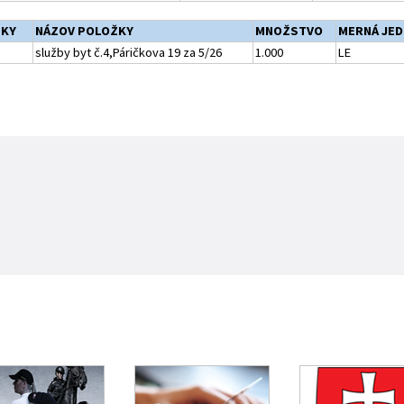
ŽKY
NÁZOV POLOŽKY
MNOŽSTVO
MERNÁ JE
služby byt č.4,Páričkova 19 za 5/26
1.000
LE