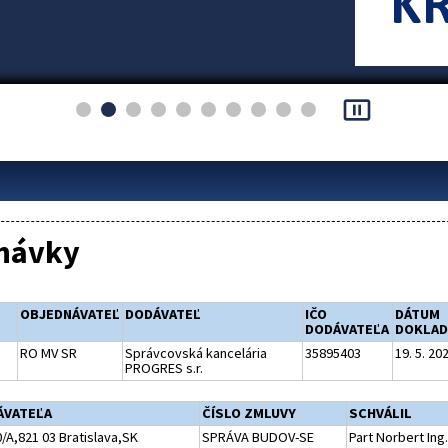
pause_presentation
návky
OBJEDNÁVATEĽ
DODÁVATEĽ
IČO
DÁTUM
DODÁVATEĽA
DOKLAD
RO MV SR
Správcovská kancelária
35895403
19. 5. 20
PROGRES s.r.
ÁVATEĽA
ČÍSLO ZMLUVY
SCHVÁLIL
/A,821 03 Bratislava,SK
SPRÁVA BUDOV-SE
Part Norbert Ing.