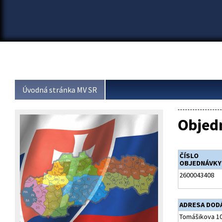
Úvodná stránka MV SR
Objed
ČÍSLO
OBJEDNÁVKY
2600043408
ADRESA DOD
Tomášikova 10