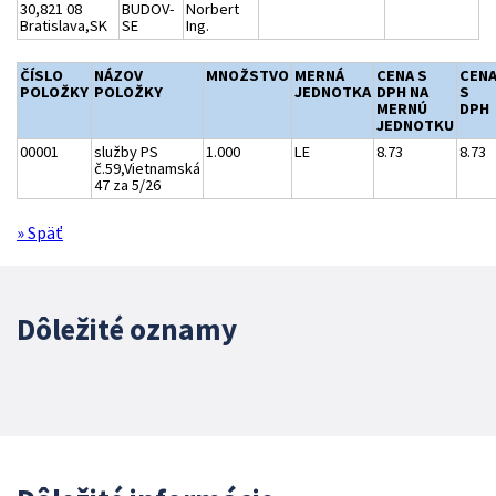
30,821 08
BUDOV-
Norbert
Bratislava,SK
SE
Ing.
ČÍSLO
NÁZOV
MNOŽSTVO
MERNÁ
CENA S
CEN
POLOŽKY
POLOŽKY
JEDNOTKA
DPH NA
S
MERNÚ
DPH
JEDNOTKU
00001
služby PS
1.000
LE
8.73
8.73
č.59,Vietnamská
47 za 5/26
» Späť
Dôležité oznamy