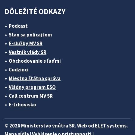
DÔLEŽITÉ ODKAZY
Podcast
Stan sa policajtom
E-služby MV SR
Vestník vlády SR
Obchodovanie s ľuďmi
Cudzinci
Miestna štátna správa
Vládny program ESO
Call centrum MV SR
E-trhovisko
© 2026 Ministerstvo vnútra SR. Web od
ELET systems
.
Mapa sídla
|
Vyhlásenie o prístupnosti
|