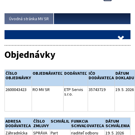
Viac
Úvodná stránka MV SR
Objednávky
ČÍSLO
OBJEDNÁVATEĽ
DODÁVATEĽ
IČO
DÁTUM
OBJEDNÁVKY
DODÁVATEĽA
DOKLADU
2600043423
RO MV SR
ETP Servis
35743719
19. 5. 2026
s.r.o.
ADRESA
ČÍSLO
SCHVÁLIL
FUNKCIA
DÁTUM
DODÁVATEĽA
ZMLUVY
SCHVAĽOVATEĽA
SCHVÁLENIA
Záhradnícka
SPRÁVA
Part
riaditeľ odboru
19. 5. 2026