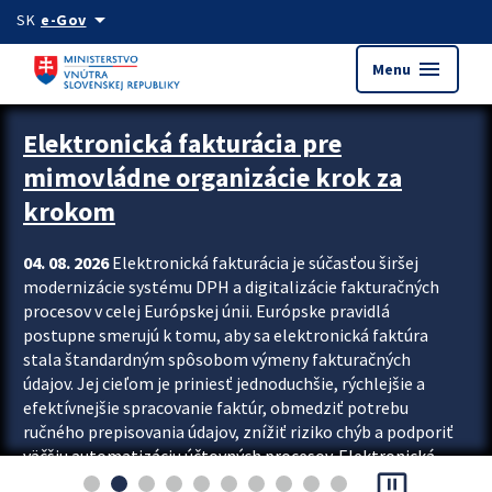
Preskocit na hlavný obsah
arrow_drop_down
SK
e-Gov
menu
Menu
Zastavit automatický posun upútavok
Elektronická fakturácia pre
mimovládne organizácie krok za
krokom
04. 08. 2026
Elektronická fakturácia je súčasťou širšej
modernizácie systému DPH a digitalizácie fakturačných
procesov v celej Európskej únii. Európske pravidlá
postupne smerujú k tomu, aby sa elektronická faktúra
stala štandardným spôsobom výmeny fakturačných
údajov. Jej cieľom je priniesť jednoduchšie, rýchlejšie a
efektívnejšie spracovanie faktúr, obmedziť potrebu
ručného prepisovania údajov, znížiť riziko chýb a podporiť
väčšiu automatizáciu účtovných procesov. Elektronická
pause_presentation
fakturácia preto nepredstavuje...