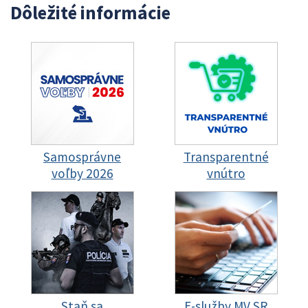
Dôležité informácie
Samosprávne
Transparentné
voľby 2026
vnútro
Staň sa
E-služby MV SR