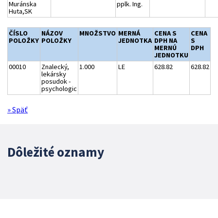
Muránska
pplk. Ing.
Huta,SK
ČÍSLO
NÁZOV
MNOŽSTVO
MERNÁ
CENA S
CENA
POLOŽKY
POLOŽKY
JEDNOTKA
DPH NA
S
MERNÚ
DPH
JEDNOTKU
00010
Znalecký,
1.000
LE
628.82
628.82
lekársky
posudok -
psychologic
» Späť
Dôležité oznamy