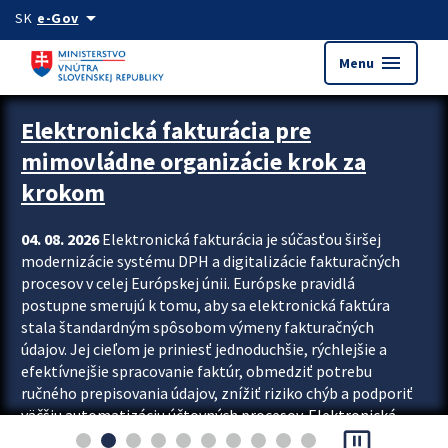
Preskocit na hlavný obsah
arrow_drop_down
SK
e-Gov
menu
Menu
Zastavit automatický posun upútavok
Elektronická fakturácia pre
mimovládne organizácie krok za
krokom
04. 08. 2026
Elektronická fakturácia je súčasťou širšej
modernizácie systému DPH a digitalizácie fakturačných
procesov v celej Európskej únii. Európske pravidlá
postupne smerujú k tomu, aby sa elektronická faktúra
stala štandardným spôsobom výmeny fakturačných
údajov. Jej cieľom je priniesť jednoduchšie, rýchlejšie a
efektívnejšie spracovanie faktúr, obmedziť potrebu
ručného prepisovania údajov, znížiť riziko chýb a podporiť
väčšiu automatizáciu účtovných procesov. Elektronická
pause_presentation
fakturácia preto nepredstavuje...