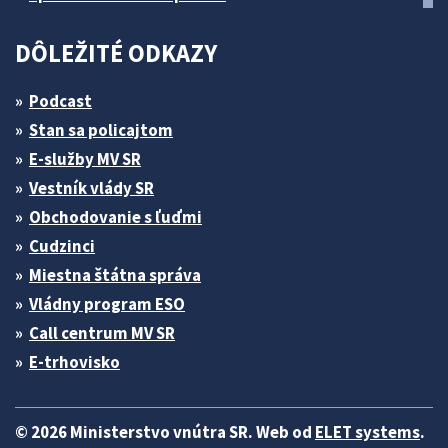
DÔLEŽITÉ ODKAZY
Podcast
Stan sa policajtom
E-služby MV SR
Vestník vlády SR
Obchodovanie s ľuďmi
Cudzinci
Miestna štátna správa
Vládny program ESO
Call centrum MV SR
E-trhovisko
© 2026 Ministerstvo vnútra SR. Web od
ELET systems
.