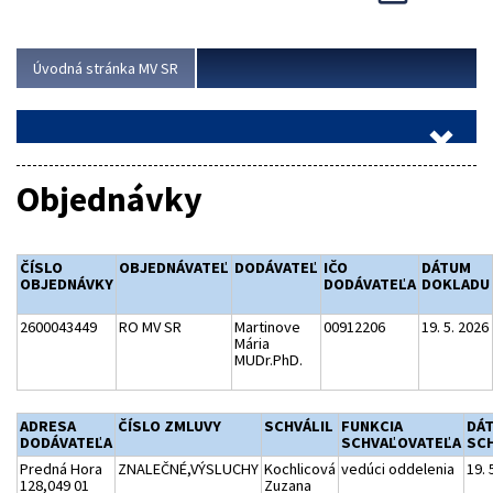
Viac
Úvodná stránka MV SR
Objednávky
ČÍSLO
OBJEDNÁVATEĽ
DODÁVATEĽ
IČO
DÁTUM
OBJEDNÁVKY
DODÁVATEĽA
DOKLADU
2600043449
RO MV SR
Martinove
00912206
19. 5. 2026
Mária
MUDr.PhD.
ADRESA
ČÍSLO ZMLUVY
SCHVÁLIL
FUNKCIA
DÁ
DODÁVATEĽA
SCHVAĽOVATEĽA
SCH
Predná Hora
ZNALEČNÉ,VÝSLUCHY
Kochlicová
vedúci oddelenia
19. 
128,049 01
Zuzana