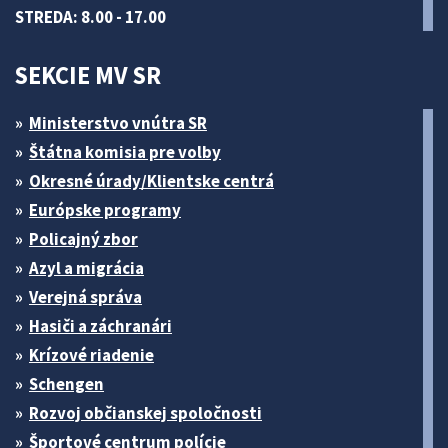
STREDA: 8.00 - 17.00
SEKCIE MV SR
Ministerstvo vnútra SR
Štátna komisia pre volby
Okresné úrady/Klientske centrá
Európske programy
Policajný zbor
Azyl a migrácia
Verejná správa
Hasiči a záchranári
Krízové riadenie
Schengen
Rozvoj občianskej spoločnosti
Športové centrum polície