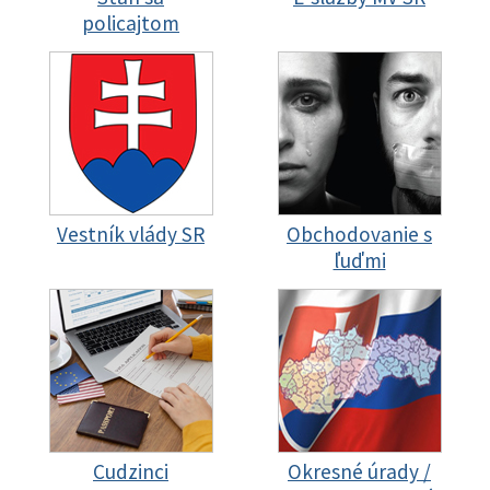
policajtom
Vestník vlády SR
Obchodovanie s
ľuďmi
Cudzinci
Okresné úrady /