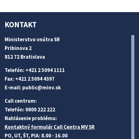
KONTAKT
Ministerstvo vnútra SR
Pribinova 2
812 72 Bratislava
Telefón: +421 2 5094 1111
Fax: +421 2 5094 4397
E-mail:
public@minv
.sk
Call centrum:
Telefón: 0800 222 222
Nahlásenie problému:
Kontaktný formulár Call Centra MV SR
PO, UT, ŠT, PIA: 8.00 - 16.00