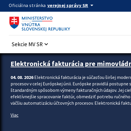
Preskocit na hlavný obsah
arrow_drop_down
verejnej správy SR
Oficiálna stránka
Sekcie MV SR
keyboard_arrow_down
Zastavit automatický posun upútavok
Elektronická fakturácia pre mimovlád
04. 08. 2026
Elektronická fakturácia je súčasťou širšej moder
procesov v celej Európskej únii. Európske pravidlá postupne 
štandardným spôsobom výmeny fakturačných údajov. Jej cieľom
efektívnejšie spracovanie faktúr, obmedziť potrebu ručného p
väčšiu automatizáciu účtovných procesov. Elektronická faktu
Viac