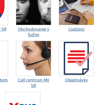
y SR
Obchodovanie s
Cudzinci
ľuďmi
stem
Call centrum MV
Objednávky
SR