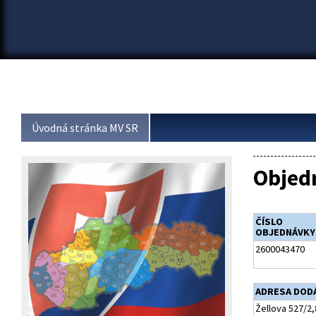
Úvodná stránka MV SR
Objed
ČÍSLO
OBJEDNÁVKY
2600043470
ADRESA DOD
Žellova 527/2,