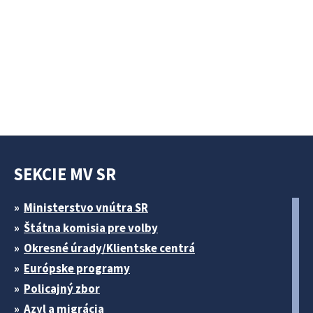
SEKCIE MV SR
Ministerstvo vnútra SR
Štátna komisia pre volby
Okresné úrady/Klientske centrá
Európske programy
Policajný zbor
Azyl a migrácia