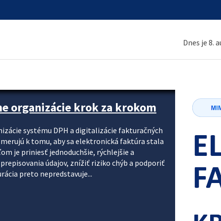
Dnes je 8. 
ne organizácie krok za krokom
nizácie systému DPH a digitalizácie fakturačných
smerujú k tomu, aby sa elektronická faktúra stala
 je priniesť jednoduchšie, rýchlejšie a
repisovania údajov, znížiť riziko chýb a podporiť
rácia preto nepredstavuje...