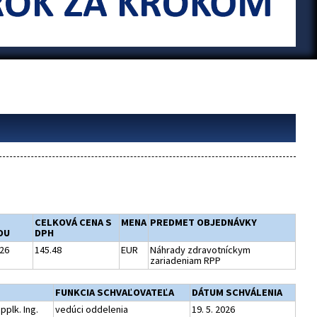
CELKOVÁ CENA S
MENA
PREDMET OBJEDNÁVKY
DU
DPH
026
145.48
EUR
Náhrady zdravotníckym
zariadeniam RPP
FUNKCIA SCHVAĽOVATEĽA
DÁTUM SCHVÁLENIA
plk. Ing.
vedúci oddelenia
19. 5. 2026