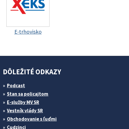
E-trhovisko
DÔLEŽITÉ ODKAZY
Podcast
Stan sa policajtom
E-služby MV SR
Vestník vlády SR
Obchodovanie s ľuďmi
Cudzinci