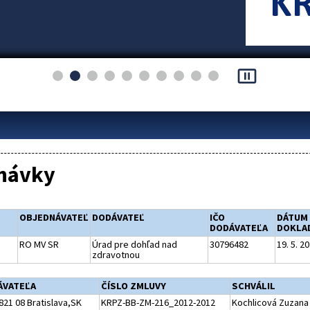
pause_presentation
návky
OBJEDNÁVATEĽ
DODÁVATEĽ
IČO
DÁTUM
DODÁVATEĽA
DOKLA
RO MV SR
Úrad pre dohľad nad
30796482
19. 5. 2
zdravotnou
ÁVATEĽA
ČÍSLO ZMLUVY
SCHVÁLIL
821 08 Bratislava,SK
KRPZ-BB-ZM-216_2012-2012
Kochlicová Zuzana p