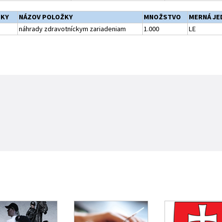
ŽKY
NÁZOV POLOŽKY
MNOŽSTVO
MERNÁ JE
náhrady zdravotníckym zariadeniam
1.000
LE