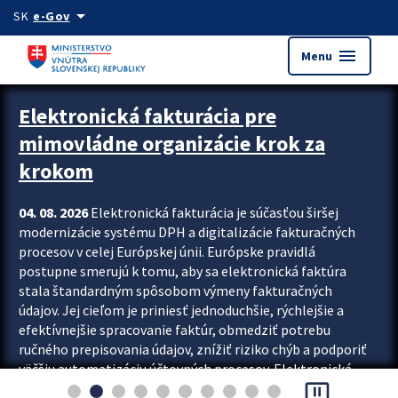
Preskocit na hlavný obsah
arrow_drop_down
SK
e-Gov
menu
Menu
Zastavit automatický posun upútavok
Elektronická fakturácia pre
mimovládne organizácie krok za
krokom
04. 08. 2026
Elektronická fakturácia je súčasťou širšej
modernizácie systému DPH a digitalizácie fakturačných
procesov v celej Európskej únii. Európske pravidlá
postupne smerujú k tomu, aby sa elektronická faktúra
stala štandardným spôsobom výmeny fakturačných
údajov. Jej cieľom je priniesť jednoduchšie, rýchlejšie a
efektívnejšie spracovanie faktúr, obmedziť potrebu
ručného prepisovania údajov, znížiť riziko chýb a podporiť
väčšiu automatizáciu účtovných procesov. Elektronická
pause_presentation
fakturácia preto nepredstavuje...