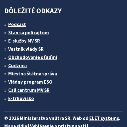
DÔLEŽITÉ ODKAZY
Podcast
Stan sa policajtom
E-služby MV SR
Vestník vlády SR
Obchodovanie s ľuďmi
Cudzinci
Miestna štátna správa
Vládny program ESO
Call centrum MV SR
E-trhovisko
© 2026 Ministerstvo vnútra SR. Web od
ELET systems
.
Mapa sídla
|
Vyhlásenie o prístupnosti
|