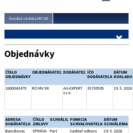
Viac
Úvodná stránka MV SR
Objednávky
ČÍSLO
OBJEDNÁVATEĽ
DODÁVATEĽ
IČO
DÁTUM
OBJEDNÁVKY
DODÁVATEĽA
DOKLADU
2600043479
RO MV SR
AG-EXPERT
35730595
19. 5. 2026
s.r.o.
ADRESA
ČÍSLO
SCHVÁLIL
FUNKCIA
DÁTUM
DODÁVATEĽA
ZMLUVY
SCHVAĽOVATEĽA
SCHVÁLENIA
Bancíkovej
SPRÁVA
Part
riaditeľ odboru
19. 5. 2026