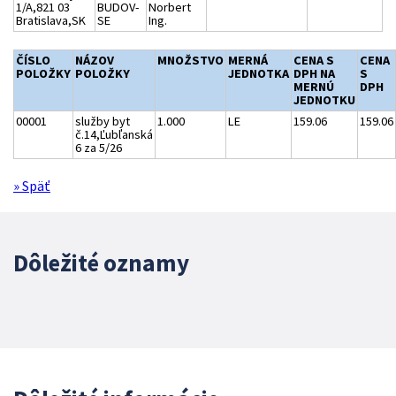
1/A,821 03
BUDOV-
Norbert
Bratislava,SK
SE
Ing.
ČÍSLO
NÁZOV
MNOŽSTVO
MERNÁ
CENA S
CENA
POLOŽKY
POLOŽKY
JEDNOTKA
DPH NA
S
MERNÚ
DPH
JEDNOTKU
00001
služby byt
1.000
LE
159.06
159.06
č.14,Ľubľanská
6 za 5/26
» Späť
Dôležité oznamy