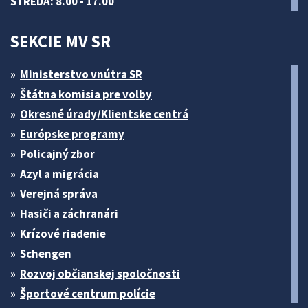
STREDA: 8.00 - 17.00
SEKCIE MV SR
Ministerstvo vnútra SR
Štátna komisia pre volby
Okresné úrady/Klientske centrá
Európske programy
Policajný zbor
Azyl a migrácia
Verejná správa
Hasiči a záchranári
Krízové riadenie
Schengen
Rozvoj občianskej spoločnosti
Športové centrum polície