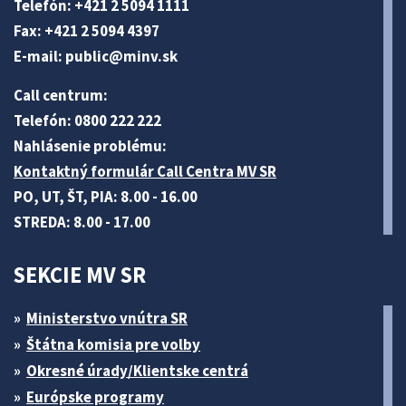
Telefón: +421 2 5094 1111
Fax: +421 2 5094 4397
E-mail:
public@minv
.sk
Call centrum:
Telefón: 0800 222 222
Nahlásenie problému:
Kontaktný formulár Call Centra MV SR
PO, UT, ŠT, PIA: 8.00 - 16.00
STREDA: 8.00 - 17.00
SEKCIE MV SR
Ministerstvo vnútra SR
Štátna komisia pre volby
Okresné úrady/Klientske centrá
Európske programy