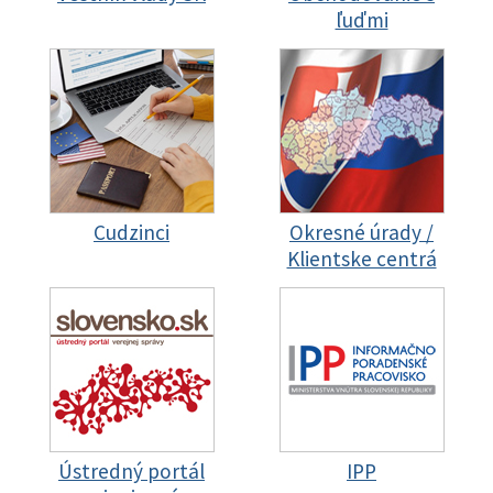
ľuďmi
Cudzinci
Okresné úrady /
Klientske centrá
Ústredný portál
IPP