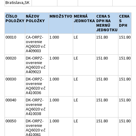
Bratislava,SK
ČÍSLO
NÁZOV
MNOŽSTVO
MERNÁ
CENA S
CENA
POLOŽKY
POLOŽKY
JEDNOTKA
DPH NA
S
MERNÚ
DPH
JEDNOTKU
00010
CA-ORPZ-
1.000
LE
151.80
151.80
overenie
AQ6020 v.č
A409003
00020
DK-ORPZ-
1.000
LE
151.80
151.80
overenie
AQ6020 v.č
A409023
00030
DK-ORPZ-
1.000
LE
151.80
151.80
overenie
AQ6020 v.č
A410036
00040
DK-ORPZ-
1.000
LE
151.80
151.80
overenie
AQ6020 v.č
A410038
00050
DK-ORPZ-
1.000
LE
151.80
151.80
overenie
AQ6020 v.č
A410061