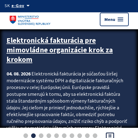
Preskocit na hlavný obsah
arrow_drop_down
SK
e-Gov
menu
Menu
Zastavit automatický posun upútavok
Elektronická fakturácia pre
mimovládne organizácie krok za
krokom
04. 08. 2026
Elektronická fakturácia je súčasťou širšej
modernizácie systému DPH a digitalizácie fakturačných
procesov v celej Európskej únii. Európske pravidlá
postupne smerujú k tomu, aby sa elektronická faktúra
stala štandardným spôsobom výmeny fakturačných
údajov. Jej cieľom je priniesť jednoduchšie, rýchlejšie a
efektívnejšie spracovanie faktúr, obmedziť potrebu
ručného prepisovania údajov, znížiť riziko chýb a podporiť
väčšiu automatizáciu účtovných procesov. Elektronická
pause_presentation
fakturácia preto nepredstavuje...