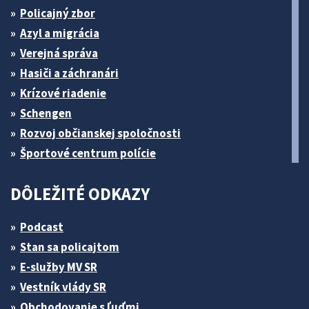
Policajný zbor
Azyl a migrácia
Verejná správa
Hasiči a záchranári
Krízové riadenie
Schengen
Rozvoj občianskej spoločnosti
Športové centrum polície
DÔLEŽITÉ ODKAZY
Podcast
Stan sa policajtom
E-služby MV SR
Vestník vlády SR
Obchodovanie s ľuďmi