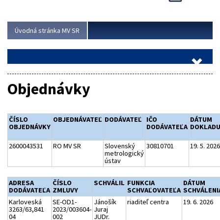
Viac
Úvodná stránka MV SR
Objednávky
ČÍSLO
OBJEDNÁVATEĽ
DODÁVATEĽ
IČO
DÁTUM
OBJEDNÁVKY
DODÁVATEĽA
DOKLAD
2600043531
RO MV SR
Slovenský
30810701
19. 5. 2026
metrologický
ústav
ADRESA
ČÍSLO
SCHVÁLIL
FUNKCIA
DÁTUM
DODÁVATEĽA
ZMLUVY
SCHVAĽOVATEĽA
SCHVÁLENI
Karloveská
SE-OD1-
Jánošík
riaditeľ centra
19. 6. 2026
3263/63,841
2023/003604-
Juraj
04
002
JUDr.