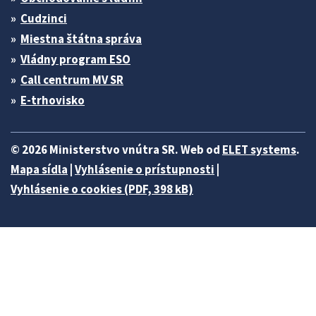
Cudzinci
Miestna štátna správa
Vládny program ESO
Call centrum MV SR
E-trhovisko
© 2026 Ministerstvo vnútra SR. Web od
ELET systems
.
Mapa sídla
|
Vyhlásenie o prístupnosti
|
Vyhlásenie o cookies (PDF, 398 kB)