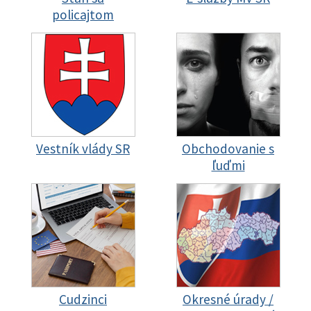
policajtom
Vestník vlády SR
Obchodovanie s
ľuďmi
Cudzinci
Okresné úrady /