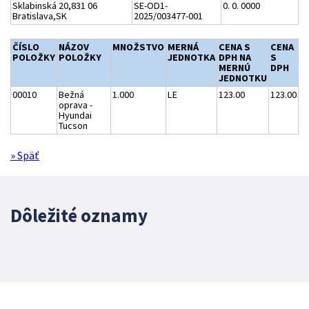
Sklabinská 20,831 06
SE-OD1-
0. 0. 0000
Bratislava,SK
2025/003477-001
ČÍSLO
NÁZOV
MNOŽSTVO
MERNÁ
CENA S
CENA
POLOŽKY
POLOŽKY
JEDNOTKA
DPH NA
S
MERNÚ
DPH
JEDNOTKU
00010
Bežná
1.000
LE
123.00
123.00
oprava -
Hyundai
Tucson
» Späť
Dôležité oznamy