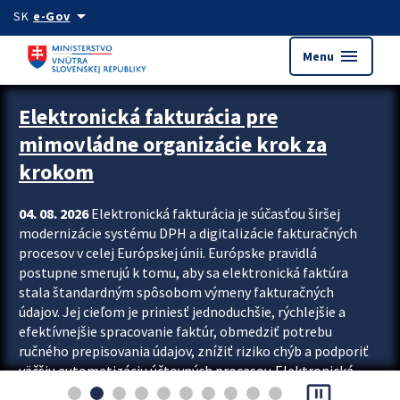
Preskocit na hlavný obsah
arrow_drop_down
SK
e-Gov
menu
Menu
Zastavit automatický posun upútavok
Elektronická fakturácia pre
mimovládne organizácie krok za
krokom
04. 08. 2026
Elektronická fakturácia je súčasťou širšej
modernizácie systému DPH a digitalizácie fakturačných
procesov v celej Európskej únii. Európske pravidlá
postupne smerujú k tomu, aby sa elektronická faktúra
stala štandardným spôsobom výmeny fakturačných
údajov. Jej cieľom je priniesť jednoduchšie, rýchlejšie a
efektívnejšie spracovanie faktúr, obmedziť potrebu
ručného prepisovania údajov, znížiť riziko chýb a podporiť
väčšiu automatizáciu účtovných procesov. Elektronická
pause_presentation
fakturácia preto nepredstavuje...