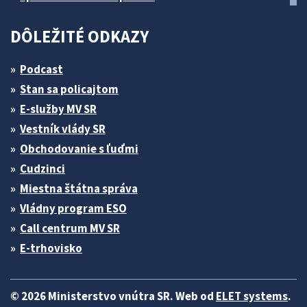
DÔLEŽITÉ ODKAZY
Podcast
Stan sa policajtom
E-služby MV SR
Vestník vlády SR
Obchodovanie s ľuďmi
Cudzinci
Miestna štátna správa
Vládny program ESO
Call centrum MV SR
E-trhovisko
© 2026 Ministerstvo vnútra SR. Web od
ELET systems
.