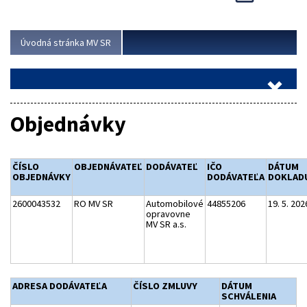
Viac
Úvodná stránka MV SR
Objednávky
ČÍSLO
OBJEDNÁVATEĽ
DODÁVATEĽ
IČO
DÁTUM
OBJEDNÁVKY
DODÁVATEĽA
DOKLAD
2600043532
RO MV SR
Automobilové
44855206
19. 5. 202
opravovne
MV SR a.s.
ADRESA DODÁVATEĽA
ČÍSLO ZMLUVY
DÁTUM
SCHVÁLENIA