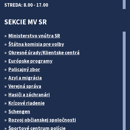
STREDA: 8.00 - 17.00
SEKCIE MV SR
Ministerstvo vnútra SR
Štátna komisia pre volby
Okresné úrady/Klientske centrá
Európske programy
Policajný zbor
Azyl a migrácia
Verejná správa
Hasiči a záchranári
Krízové riadenie
Schengen
Rozvoj občianskej spoločnosti
Športové centrum polície