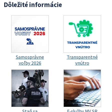
Dôležité informácie
Samosprávne
Transparentné
voľby 2026
vnútro
Staň sa
E-služby MV SR