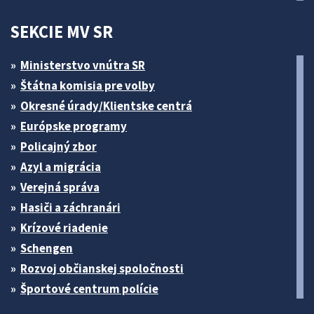
SEKCIE MV SR
Ministerstvo vnútra SR
Štátna komisia pre volby
Okresné úrady/Klientske centrá
Európske programy
Policajný zbor
Azyl a migrácia
Verejná správa
Hasiči a záchranári
Krízové riadenie
Schengen
Rozvoj občianskej spoločnosti
Športové centrum polície