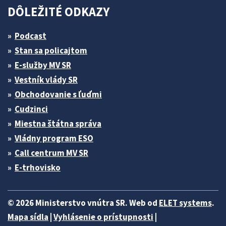
DÔLEŽITÉ ODKAZY
Podcast
Stan sa policajtom
E-služby MV SR
Vestník vlády SR
Obchodovanie s ľuďmi
Cudzinci
Miestna štátna správa
Vládny program ESO
Call centrum MV SR
E-trhovisko
© 2026 Ministerstvo vnútra SR. Web od
ELET systems
.
Mapa sídla
|
Vyhlásenie o prístupnosti
|