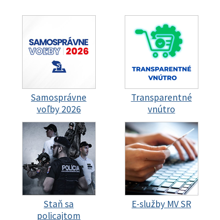
Samosprávne
Transparentné
voľby 2026
vnútro
Staň sa
E-služby MV SR
policajtom