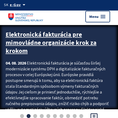
Preskocit na hlavný obsah
arrow_drop_down
SK
e-Gov
menu
Menu
Zastavit automatický posun upútavok
Elektronická fakturácia pre
mimovládne organizácie krok za
krokom
04. 08. 2026
Elektronická fakturácia je súčasťou širšej
modernizácie systému DPH a digitalizácie fakturačných
procesov v celej Európskej únii. Európske pravidlá
postupne smerujú k tomu, aby sa elektronická faktúra
stala štandardným spôsobom výmeny fakturačných
údajov. Jej cieľom je priniesť jednoduchšie, rýchlejšie a
efektívnejšie spracovanie faktúr, obmedziť potrebu
ručného prepisovania údajov, znížiť riziko chýb a podporiť
väčšiu automatizáciu účtovných procesov. Elektronická
pause_presentation
fakturácia preto nepredstavuje...