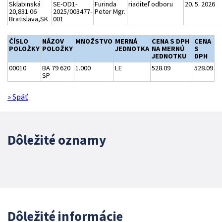
Sklabinská
SE-OD1-
Furinda
riaditeľ odboru
20. 5. 2026
20,831 06
2025/003477-
Peter Mgr.
Bratislava,SK
001
ČÍSLO
NÁZOV
MNOŽSTVO
MERNÁ
CENA S DPH
CENA
POLOŽKY
POLOŽKY
JEDNOTKA
NA MERNÚ
S
JEDNOTKU
DPH
00010
BA 79 620
1.000
LE
528.09
528.09
SP
» Späť
Dôležité oznamy
Dôležité informácie