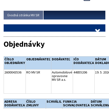
Viac
Úvodná stránka MV SR
Objednávky
ČÍSLO
OBJEDNÁVATEĽ
DODÁVATEĽ
IČO
DÁTUM
OBJEDNÁVKY
DODÁVATEĽA
DOKLAD
2600043536
RO MV SR
Automobilové
44855206
19. 5. 202
opravovne
MV SR a.s.
ADRESA
ČÍSLO
SCHVÁLIL
FUNKCIA
DÁTUM
DODÁVATEĽA
ZMLUVY
SCHVAĽOVATEĽA
SCHVÁLENI