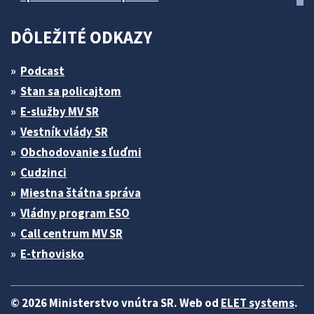
DÔLEŽITÉ ODKAZY
Podcast
Stan sa policajtom
E-služby MV SR
Vestník vlády SR
Obchodovanie s ľuďmi
Cudzinci
Miestna štátna správa
Vládny program ESO
Call centrum MV SR
E-trhovisko
© 2026 Ministerstvo vnútra SR. Web od
ELET systems
.