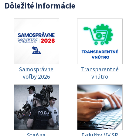
Dôležité informácie
Samosprávne
Transparentné
voľby 2026
vnútro
Staň sa
E-služby MV SR