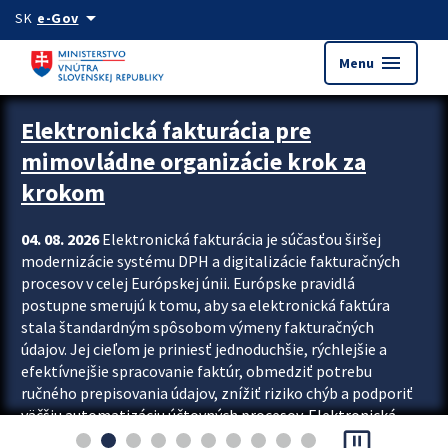
Preskocit na hlavný obsah
arrow_drop_down
SK
e-Gov
menu
Menu
Zastavit automatický posun upútavok
Elektronická fakturácia pre
mimovládne organizácie krok za
krokom
04. 08. 2026
Elektronická fakturácia je súčasťou širšej
modernizácie systému DPH a digitalizácie fakturačných
procesov v celej Európskej únii. Európske pravidlá
postupne smerujú k tomu, aby sa elektronická faktúra
stala štandardným spôsobom výmeny fakturačných
údajov. Jej cieľom je priniesť jednoduchšie, rýchlejšie a
efektívnejšie spracovanie faktúr, obmedziť potrebu
ručného prepisovania údajov, znížiť riziko chýb a podporiť
väčšiu automatizáciu účtovných procesov. Elektronická
pause_presentation
fakturácia preto nepredstavuje...