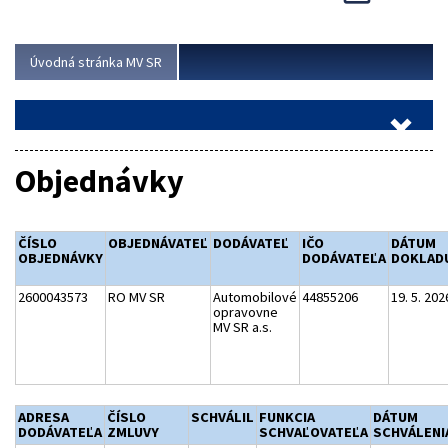
Viac
Úvodná stránka MV SR
Objednávky
ČÍSLO
OBJEDNÁVATEĽ
DODÁVATEĽ
IČO
DÁTUM
OBJEDNÁVKY
DODÁVATEĽA
DOKLAD
2600043573
RO MV SR
Automobilové
44855206
19. 5. 202
opravovne
MV SR a.s.
ADRESA
ČÍSLO
SCHVÁLIL
FUNKCIA
DÁTUM
DODÁVATEĽA
ZMLUVY
SCHVAĽOVATEĽA
SCHVÁLENI