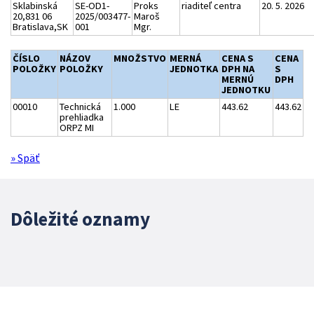
Sklabinská
SE-OD1-
Proks
riaditeľ centra
20. 5. 2026
20,831 06
2025/003477-
Maroš
Bratislava,SK
001
Mgr.
ČÍSLO
NÁZOV
MNOŽSTVO
MERNÁ
CENA S
CENA
POLOŽKY
POLOŽKY
JEDNOTKA
DPH NA
S
MERNÚ
DPH
JEDNOTKU
00010
Technická
1.000
LE
443.62
443.62
prehliadka
ORPZ MI
» Späť
Dôležité oznamy