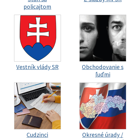
policajtom
Vestník vlády SR
Obchodovanie s
ľuďmi
Cudzinci
Okresné úrady /