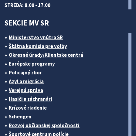
STREDA: 8.00 - 17.00
SEKCIE MV SR
Ministerstvo vnútra SR
Štátna komisia pre volby
Okresné úrady/Klientske centrá
Európske programy
Policajný zbor
Azyl a migrácia
Verejná správa
Hasiči a záchranári
Krízové riadenie
Schengen
Rozvoj občianskej spoločnosti
Športové centrum polície