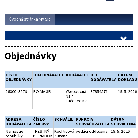
Viac
Úvodná stránka MV SR
Objednávky
ČÍSLO
OBJEDNÁVATEĽ
DODÁVATEĽ
IČO
DÁTUM
OBJEDNÁVKY
DODÁVATEĽA
DOKLADU
2600043579
RO MV SR
Všeobecná
37954571
19. 5. 2026
NsP
Lučenec n.o.
ADRESA
ČÍSLO
SCHVÁLIL
FUNKCIA
DÁTUM
DODÁVATEĽA
ZMLUVY
SCHVAĽOVATEĽA
SCHVÁLENIA
Námestie
TRESTNÝ
Kochlicová
vedúci oddelenia
19. 5. 2026
republiky
PORIADOK
Zuzana