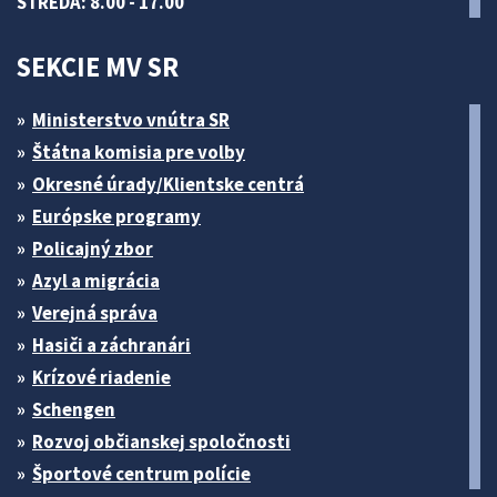
STREDA: 8.00 - 17.00
SEKCIE MV SR
Ministerstvo vnútra SR
Štátna komisia pre volby
Okresné úrady/Klientske centrá
Európske programy
Policajný zbor
Azyl a migrácia
Verejná správa
Hasiči a záchranári
Krízové riadenie
Schengen
Rozvoj občianskej spoločnosti
Športové centrum polície