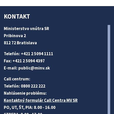
KONTAKT
Ministerstvo vnútra SR
Pribinova 2
812 72 Bratislava
Telefón: +421 2 5094 1111
Fax: +421 2 5094 4397
E-mail:
public@minv
.sk
Call centrum:
Telefón: 0800 222 222
Nahlásenie problému:
Kontaktný formulár Call Centra MV SR
PO, UT, ŠT, PIA: 8.00 - 16.00