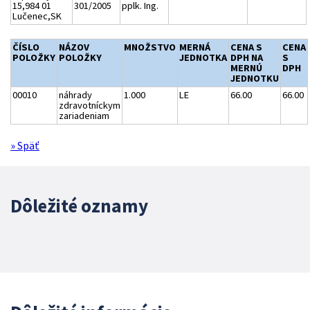
15,984 01
301/2005
pplk. Ing.
Lučenec,SK
ČÍSLO
NÁZOV
MNOŽSTVO
MERNÁ
CENA S
CENA
POLOŽKY
POLOŽKY
JEDNOTKA
DPH NA
S
MERNÚ
DPH
JEDNOTKU
00010
náhrady
1.000
LE
66.00
66.00
zdravotníckym
zariadeniam
» Späť
Dôležité oznamy