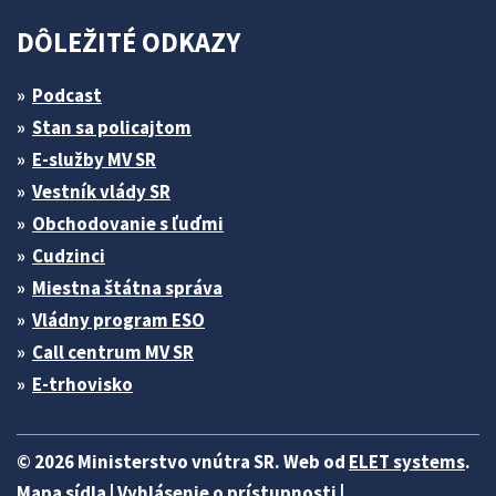
DÔLEŽITÉ ODKAZY
Podcast
Stan sa policajtom
E-služby MV SR
Vestník vlády SR
Obchodovanie s ľuďmi
Cudzinci
Miestna štátna správa
Vládny program ESO
Call centrum MV SR
E-trhovisko
© 2026 Ministerstvo vnútra SR. Web od
ELET systems
.
Mapa sídla
|
Vyhlásenie o prístupnosti
|