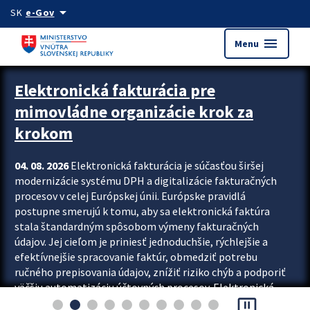
Preskocit na hlavný obsah
arrow_drop_down
SK
e-Gov
menu
Menu
Zastavit automatický posun upútavok
Elektronická fakturácia pre
mimovládne organizácie krok za
krokom
04. 08. 2026
Elektronická fakturácia je súčasťou širšej
modernizácie systému DPH a digitalizácie fakturačných
procesov v celej Európskej únii. Európske pravidlá
postupne smerujú k tomu, aby sa elektronická faktúra
stala štandardným spôsobom výmeny fakturačných
údajov. Jej cieľom je priniesť jednoduchšie, rýchlejšie a
efektívnejšie spracovanie faktúr, obmedziť potrebu
ručného prepisovania údajov, znížiť riziko chýb a podporiť
väčšiu automatizáciu účtovných procesov. Elektronická
pause_presentation
fakturácia preto nepredstavuje...