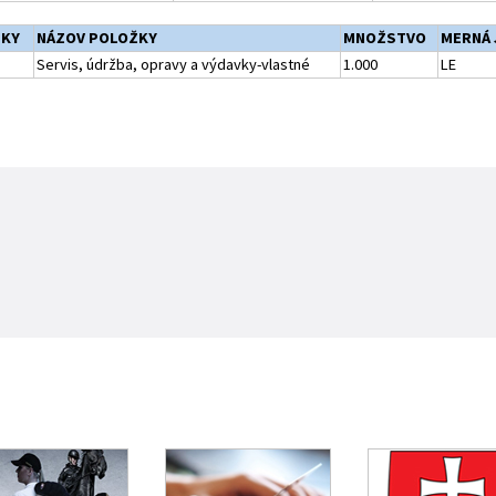
ŽKY
NÁZOV POLOŽKY
MNOŽSTVO
MERNÁ 
Servis, údržba, opravy a výdavky-vlastné
1.000
LE