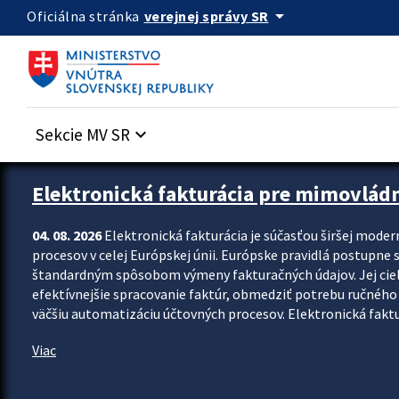
Preskocit na hlavný obsah
arrow_drop_down
verejnej správy SR
Oficiálna stránka
Sekcie MV SR
keyboard_arrow_down
Zastavit automatický posun upútavok
Elektronická fakturácia pre mimovlád
04. 08. 2026
Elektronická fakturácia je súčasťou širšej moder
procesov v celej Európskej únii. Európske pravidlá postupne 
štandardným spôsobom výmeny fakturačných údajov. Jej cieľom
efektívnejšie spracovanie faktúr, obmedziť potrebu ručného p
väčšiu automatizáciu účtovných procesov. Elektronická faktu
Viac