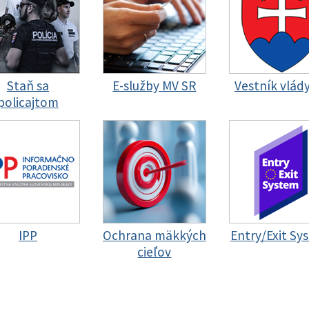
Staň sa
E-služby MV SR
Vestník vlád
policajtom
IPP
Ochrana mäkkých
Entry/Exit Sy
cieľov