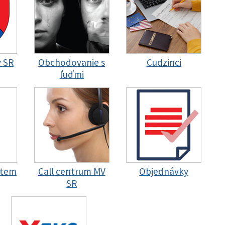
y SR
Obchodovanie s
Cudzinci
ľuďmi
stem
Call centrum MV
Objednávky
SR