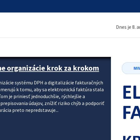
Dnes je 8. 
ne organizácie krok za krokom
nizácie systému DPH a digitalizácie fakturačných
smerujú k tomu, aby sa elektronická faktúra stala
 je priniesť jednoduchšie, rýchlejšie a
repisovania údajov, znížiť riziko chýb a podporiť
rácia preto nepredstavuje...