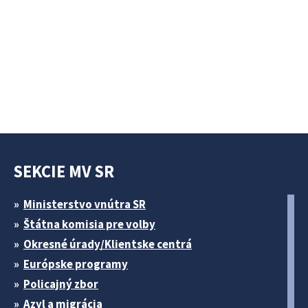
SEKCIE MV SR
Ministerstvo vnútra SR
Štátna komisia pre volby
Okresné úrady/Klientske centrá
Európske programy
Policajný zbor
Azyl a migrácia