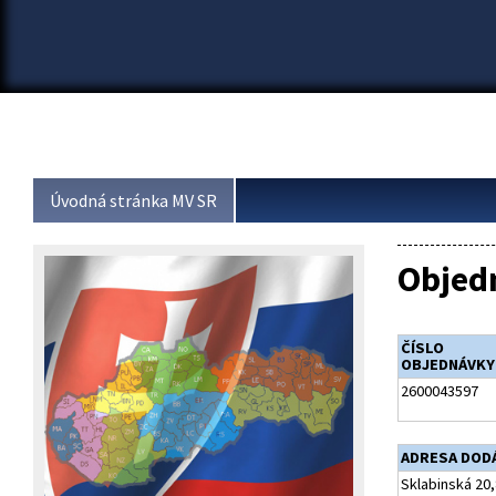
Úvodná stránka MV SR
Objed
ČÍSLO
OBJEDNÁVKY
2600043597
ADRESA DOD
Sklabinská 20,