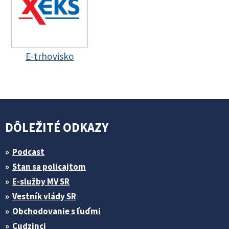
E-trhovisko
DÔLEŽITÉ ODKAZY
Podcast
Stan sa policajtom
E-služby MV SR
Vestník vlády SR
Obchodovanie s ľuďmi
Cudzinci