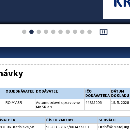
pause_presentation
návky
OBJEDNÁVATEĽ
DODÁVATEĽ
IČO
DÁTUM
DODÁVATEĽA
DOKLADU
RO MV SR
Automobilové opravovne
44855206
19. 5. 2026
MV SR a.s.
ÁVATEĽA
ČÍSLO ZMLUVY
SCHVÁLIL
831 06 Bratislava,SK
SE-OD1-2025/003477-001
Hrabčák Matej Ing