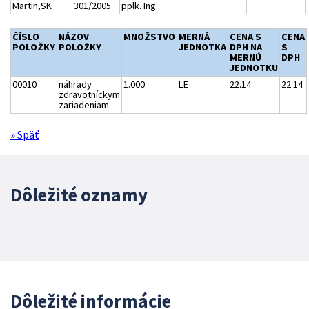
Martin,SK
301/2005
pplk. Ing.
ČÍSLO
NÁZOV
MNOŽSTVO
MERNÁ
CENA S
CENA
POLOŽKY
POLOŽKY
JEDNOTKA
DPH NA
S
MERNÚ
DPH
JEDNOTKU
00010
náhrady
1.000
LE
22.14
22.14
zdravotníckym
zariadeniam
» Späť
Dôležité oznamy
Dôležité informácie