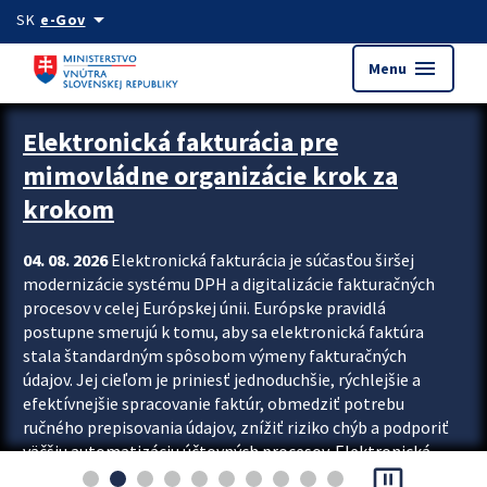
Preskocit na hlavný obsah
arrow_drop_down
SK
e-Gov
menu
Menu
Zastavit automatický posun upútavok
Elektronická fakturácia pre
mimovládne organizácie krok za
krokom
04. 08. 2026
Elektronická fakturácia je súčasťou širšej
modernizácie systému DPH a digitalizácie fakturačných
procesov v celej Európskej únii. Európske pravidlá
postupne smerujú k tomu, aby sa elektronická faktúra
stala štandardným spôsobom výmeny fakturačných
údajov. Jej cieľom je priniesť jednoduchšie, rýchlejšie a
efektívnejšie spracovanie faktúr, obmedziť potrebu
ručného prepisovania údajov, znížiť riziko chýb a podporiť
väčšiu automatizáciu účtovných procesov. Elektronická
pause_presentation
fakturácia preto nepredstavuje...