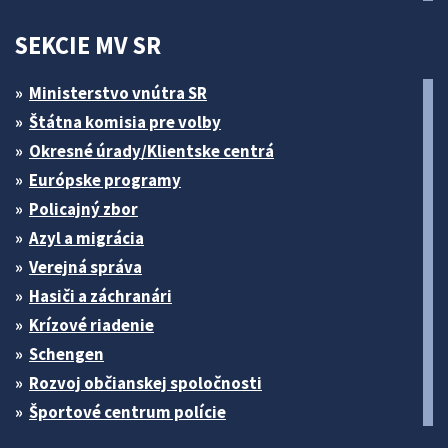
SEKCIE MV SR
Ministerstvo vnútra SR
Štátna komisia pre volby
Okresné úrady/Klientske centrá
Európske programy
Policajný zbor
Azyl a migrácia
Verejná správa
Hasiči a záchranári
Krízové riadenie
Schengen
Rozvoj občianskej spoločnosti
Športové centrum polície