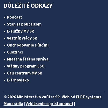
DÔLEŽITÉ ODKAZY
Podcast
Stan sa policajtom
E-služby MV SR
Vestník vlády SR
Obchodovanie s ľuďmi
Cudzinci
Miestna štátna správa
Vládny program ESO
Call centrum MV SR
E-trhovisko
© 2026 Ministerstvo vnútra SR. Web od
ELET systems
.
Mapa sídla
|
Vyhlásenie o prístupnosti
|