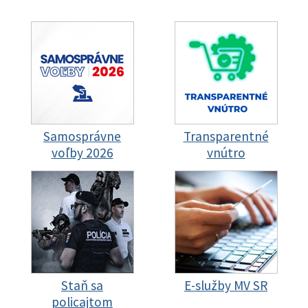
Samosprávne
Transparentné
voľby 2026
vnútro
Staň sa
E-služby MV SR
policajtom