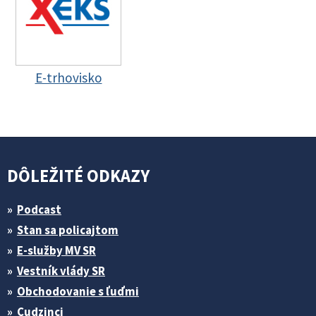
E-trhovisko
DÔLEŽITÉ ODKAZY
Podcast
Stan sa policajtom
E-služby MV SR
Vestník vlády SR
Obchodovanie s ľuďmi
Cudzinci