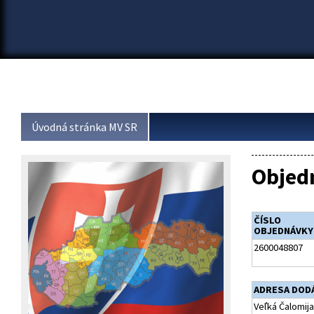
Úvodná stránka MV SR
Objed
ČÍSLO
OBJEDNÁVKY
2600048807
ADRESA DOD
Veľká Čalomija