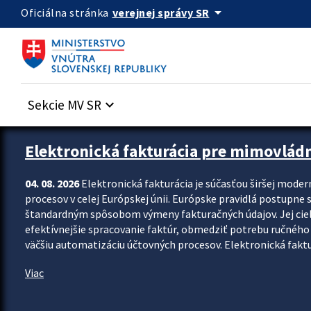
Preskocit na hlavný obsah
arrow_drop_down
verejnej správy SR
Oficiálna stránka
Sekcie MV SR
keyboard_arrow_down
Zastavit automatický posun upútavok
Elektronická fakturácia pre mimovlád
04. 08. 2026
Elektronická fakturácia je súčasťou širšej moder
procesov v celej Európskej únii. Európske pravidlá postupne 
štandardným spôsobom výmeny fakturačných údajov. Jej cieľom
efektívnejšie spracovanie faktúr, obmedziť potrebu ručného p
väčšiu automatizáciu účtovných procesov. Elektronická faktu
Viac