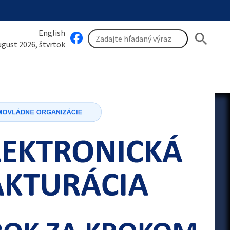
English
search
august 2026, štvrtok