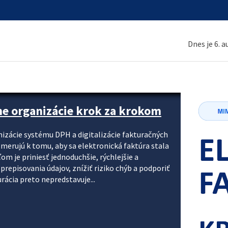
Dnes je 6. 
ne organizácie krok za krokom
nizácie systému DPH a digitalizácie fakturačných
smerujú k tomu, aby sa elektronická faktúra stala
 je priniesť jednoduchšie, rýchlejšie a
repisovania údajov, znížiť riziko chýb a podporiť
rácia preto nepredstavuje...