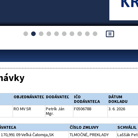
pause_presentation
návky
OBJEDNÁVATEĽ
DODÁVATEĽ
IČO
DÁTUM
DODÁVATEĽA
DOKLADU
RO MV SR
Petrík Ján
F0506788
3. 6. 2026
Mgr.
ÁVATEĽA
ČÍSLO ZMLUVY
SCHVÁLIL
 170,991 09 Veľká Čalomija,SK
TLMOČNÉ, PREKLADY
Laššák Pete