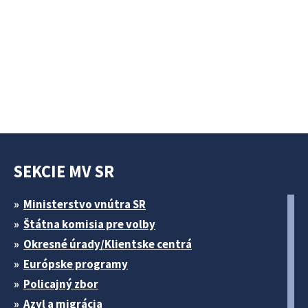
SEKCIE MV SR
Ministerstvo vnútra SR
Štátna komisia pre volby
Okresné úrady/Klientske centrá
Európske programy
Policajný zbor
Azyl a migrácia