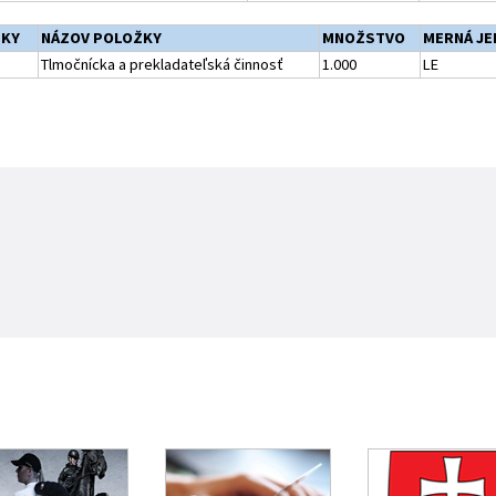
ŽKY
NÁZOV POLOŽKY
MNOŽSTVO
MERNÁ J
Tlmočnícka a prekladateľská činnosť
1.000
LE