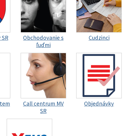
y SR
Obchodovanie s
Cudzinci
ľuďmi
stem
Call centrum MV
Objednávky
SR