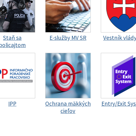
Staň sa
E-služby MV SR
Vestník vlád
policajtom
IPP
Ochrana mäkkých
Entry/Exit Sy
cieľov