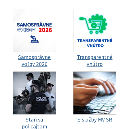
Samosprávne
Transparentné
voľby 2026
vnútro
Staň sa
E-služby MV SR
policajtom