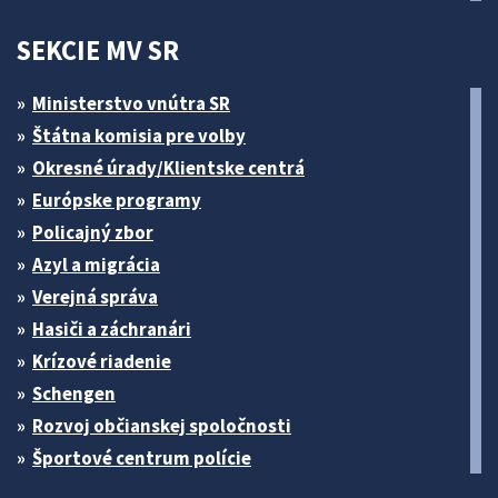
SEKCIE MV SR
Ministerstvo vnútra SR
Štátna komisia pre volby
Okresné úrady/Klientske centrá
Európske programy
Policajný zbor
Azyl a migrácia
Verejná správa
Hasiči a záchranári
Krízové riadenie
Schengen
Rozvoj občianskej spoločnosti
Športové centrum polície