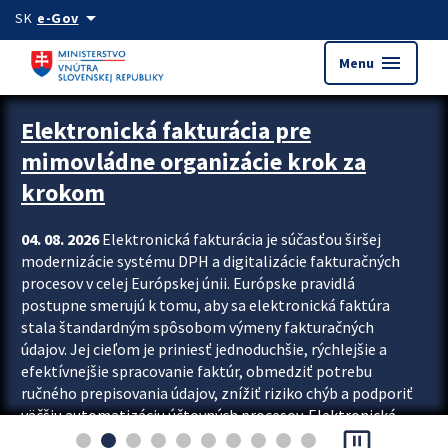
Preskocit na hlavný obsah
arrow_drop_down
SK
e-Gov
menu
Menu
Zastavit automatický posun upútavok
Elektronická fakturácia pre
mimovládne organizácie krok za
krokom
04. 08. 2026
Elektronická fakturácia je súčasťou širšej
modernizácie systému DPH a digitalizácie fakturačných
procesov v celej Európskej únii. Európske pravidlá
postupne smerujú k tomu, aby sa elektronická faktúra
stala štandardným spôsobom výmeny fakturačných
údajov. Jej cieľom je priniesť jednoduchšie, rýchlejšie a
efektívnejšie spracovanie faktúr, obmedziť potrebu
ručného prepisovania údajov, znížiť riziko chýb a podporiť
väčšiu automatizáciu účtovných procesov. Elektronická
pause_presentation
fakturácia preto nepredstavuje...