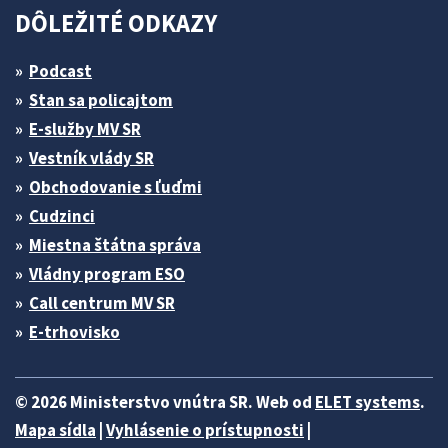
DÔLEŽITÉ ODKAZY
Podcast
Stan sa policajtom
E-služby MV SR
Vestník vlády SR
Obchodovanie s ľuďmi
Cudzinci
Miestna štátna správa
Vládny program ESO
Call centrum MV SR
E-trhovisko
© 2026 Ministerstvo vnútra SR. Web od
ELET systems
.
Mapa sídla
|
Vyhlásenie o prístupnosti
|