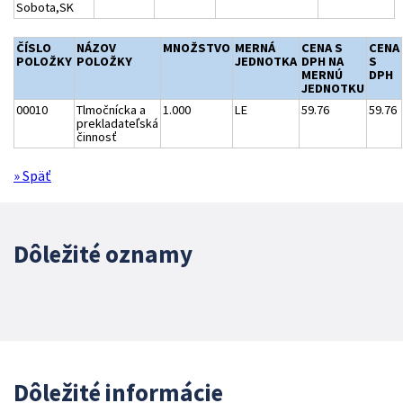
Sobota,SK
ČÍSLO
NÁZOV
MNOŽSTVO
MERNÁ
CENA S
CENA
POLOŽKY
POLOŽKY
JEDNOTKA
DPH NA
S
MERNÚ
DPH
JEDNOTKU
00010
Tlmočnícka a
1.000
LE
59.76
59.76
prekladateľská
činnosť
» Späť
Dôležité oznamy
Dôležité informácie