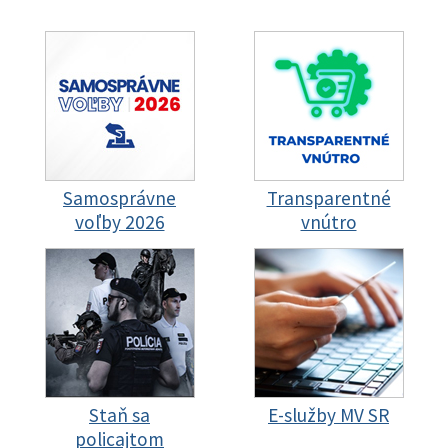
Samosprávne
Transparentné
voľby 2026
vnútro
Staň sa
E-služby MV SR
policajtom