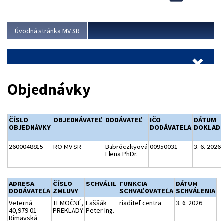
Viac
Úvodná stránka MV SR
Objednávky
ČÍSLO
OBJEDNÁVATEĽ
DODÁVATEĽ
IČO
DÁTUM
OBJEDNÁVKY
DODÁVATEĽA
DOKLAD
2600048815
RO MV SR
Babróczkyová
00950031
3. 6. 2026
Elena PhDr.
ADRESA
ČÍSLO
SCHVÁLIL
FUNKCIA
DÁTUM
DODÁVATEĽA
ZMLUVY
SCHVAĽOVATEĽA
SCHVÁLENIA
Veterná
TLMOČNÉ,
Laššák
riaditeľ centra
3. 6. 2026
40,979 01
PREKLADY
Peter Ing.
Rimavská