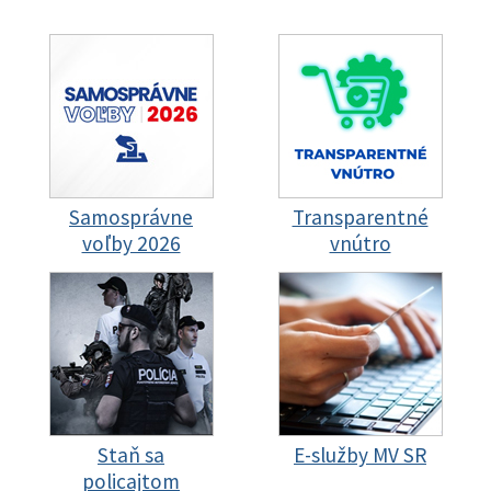
Samosprávne
Transparentné
voľby 2026
vnútro
Staň sa
E-služby MV SR
policajtom