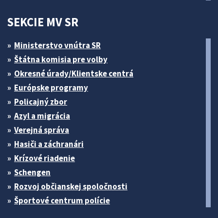
SEKCIE MV SR
Ministerstvo vnútra SR
Štátna komisia pre volby
Okresné úrady/Klientske centrá
Európske programy
Policajný zbor
Azyl a migrácia
Verejná správa
Hasiči a záchranári
Krízové riadenie
Schengen
Rozvoj občianskej spoločnosti
Športové centrum polície