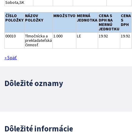
Sobota,SK
ČÍSLO
NÁZOV
MNOŽSTVO
MERNÁ
CENA S
CENA
POLOŽKY
POLOŽKY
JEDNOTKA
DPH NA
S
MERNÚ
DPH
JEDNOTKU
00010
Tlmočnícka a
1.000
LE
19.92
19.92
prekladateľská
činnosť
» Späť
Dôležité oznamy
Dôležité informácie