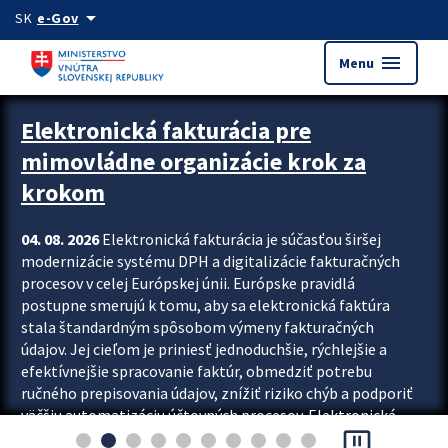
Preskocit na hlavný obsah
arrow_drop_down
SK
e-Gov
menu
Menu
Zastavit automatický posun upútavok
Elektronická fakturácia pre
mimovládne organizácie krok za
krokom
04. 08. 2026
Elektronická fakturácia je súčasťou širšej
modernizácie systému DPH a digitalizácie fakturačných
procesov v celej Európskej únii. Európske pravidlá
postupne smerujú k tomu, aby sa elektronická faktúra
stala štandardným spôsobom výmeny fakturačných
údajov. Jej cieľom je priniesť jednoduchšie, rýchlejšie a
efektívnejšie spracovanie faktúr, obmedziť potrebu
ručného prepisovania údajov, znížiť riziko chýb a podporiť
väčšiu automatizáciu účtovných procesov. Elektronická
pause_presentation
fakturácia preto nepredstavuje...