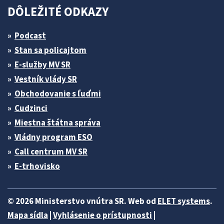
DÔLEŽITÉ ODKAZY
Podcast
Stan sa policajtom
E-služby MV SR
Vestník vlády SR
Obchodovanie s ľuďmi
Cudzinci
Miestna štátna správa
Vládny program ESO
Call centrum MV SR
E-trhovisko
© 2026 Ministerstvo vnútra SR. Web od
ELET systems
.
Mapa sídla
|
Vyhlásenie o prístupnosti
|