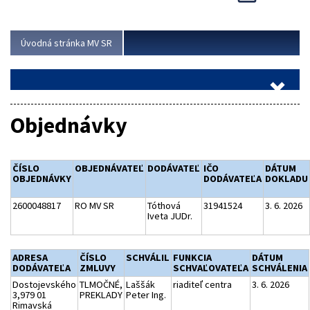
Viac
Úvodná stránka MV SR
Objednávky
ČÍSLO
OBJEDNÁVATEĽ
DODÁVATEĽ
IČO
DÁTUM
OBJEDNÁVKY
DODÁVATEĽA
DOKLADU
2600048817
RO MV SR
Tóthová
31941524
3. 6. 2026
Iveta JUDr.
ADRESA
ČÍSLO
SCHVÁLIL
FUNKCIA
DÁTUM
DODÁVATEĽA
ZMLUVY
SCHVAĽOVATEĽA
SCHVÁLENIA
Dostojevského
TLMOČNÉ,
Laššák
riaditeľ centra
3. 6. 2026
3,979 01
PREKLADY
Peter Ing.
Rimavská