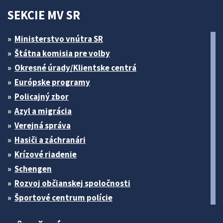
SEKCIE MV SR
Ministerstvo vnútra SR
Štátna komisia pre volby
Okresné úrady/Klientske centrá
Európske programy
Policajný zbor
Azyl a migrácia
Verejná správa
Hasiči a záchranári
Krízové riadenie
Schengen
Rozvoj občianskej spoločnosti
Športové centrum polície