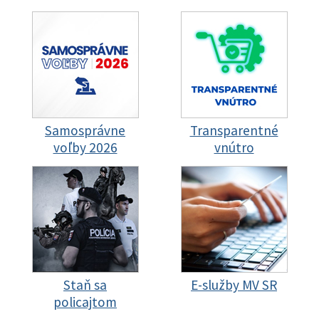
Samosprávne
Transparentné
voľby 2026
vnútro
Staň sa
E-služby MV SR
policajtom