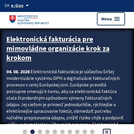
Preskocit na hlavný obsah
arrow_drop_down
SK
e-Gov
menu
Menu
Zastavit automatický posun upútavok
Elektronická fakturácia pre
mimovládne organizácie krok za
krokom
04. 08. 2026
Elektronická fakturácia je súčasťou širšej
modernizácie systému DPH a digitalizácie fakturačných
procesov v celej Európskej únii. Európske pravidlá
postupne smerujú k tomu, aby sa elektronická faktúra
stala štandardným spôsobom výmeny fakturačných
údajov. Jej cieľom je priniesť jednoduchšie, rýchlejšie a
efektívnejšie spracovanie faktúr, obmedziť potrebu
ručného prepisovania údajov, znížiť riziko chýb a podporiť
väčšiu automatizáciu účtovných procesov. Elektronická
pause_presentation
fakturácia preto nepredstavuje...