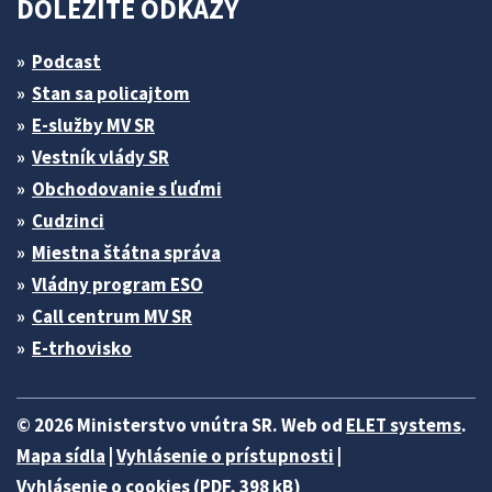
DÔLEŽITÉ ODKAZY
Podcast
Stan sa policajtom
E-služby MV SR
Vestník vlády SR
Obchodovanie s ľuďmi
Cudzinci
Miestna štátna správa
Vládny program ESO
Call centrum MV SR
E-trhovisko
© 2026 Ministerstvo vnútra SR. Web od
ELET systems
.
Mapa sídla
|
Vyhlásenie o prístupnosti
|
Vyhlásenie o cookies (PDF, 398 kB)