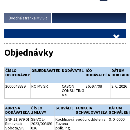
Viac
Úvodná stránka MV SR
Objednávky
ČÍSLO
OBJEDNÁVATEĽ
DODÁVATEĽ
IČO
DÁTUM
OBJEDNÁVKY
DODÁVATEĽA
DOKLADU
2600048839
RO MV SR
CASON
36597708
3. 6. 2026
CONSULTING
a.s.
ADRESA
ČÍSLO
SCHVÁLIL
FUNKCIA
DÁTUM
DODÁVATEĽA
ZMLUVY
SCHVAĽOVATEĽA
SCHVÁLENI
SNP 11,979 01
SE-VO2-
Kochlicová
vedúci oddelenia
0. 0. 0000
Rimavská
2023/003691-
Zuzana
Sobota,SK
036
pplk. Ing.