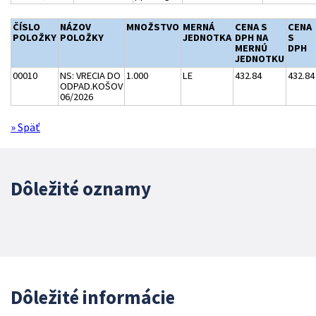
ČÍSLO
NÁZOV
MNOŽSTVO
MERNÁ
CENA S
CENA
POLOŽKY
POLOŽKY
JEDNOTKA
DPH NA
S
MERNÚ
DPH
JEDNOTKU
00010
NS: VRECIA DO
1.000
LE
432.84
432.84
ODPAD.KOŠOV
06/2026
» Späť
Dôležité oznamy
Dôležité informácie