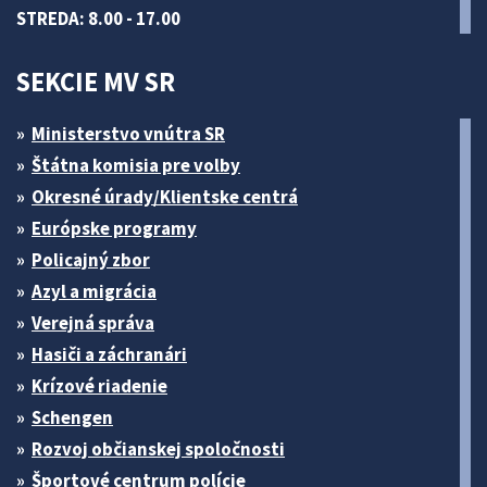
STREDA: 8.00 - 17.00
SEKCIE MV SR
Ministerstvo vnútra SR
Štátna komisia pre volby
Okresné úrady/Klientske centrá
Európske programy
Policajný zbor
Azyl a migrácia
Verejná správa
Hasiči a záchranári
Krízové riadenie
Schengen
Rozvoj občianskej spoločnosti
Športové centrum polície