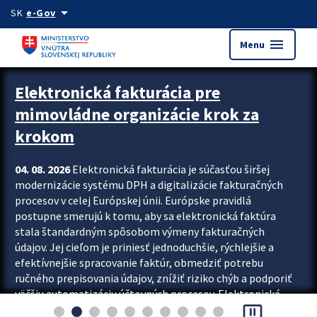
Preskocit na hlavný obsah
arrow_drop_down
SK
e-Gov
menu
Menu
Zastavit automatický posun upútavok
Elektronická fakturácia pre
mimovládne organizácie krok za
krokom
04. 08. 2026
Elektronická fakturácia je súčasťou širšej
modernizácie systému DPH a digitalizácie fakturačných
procesov v celej Európskej únii. Európske pravidlá
postupne smerujú k tomu, aby sa elektronická faktúra
stala štandardným spôsobom výmeny fakturačných
údajov. Jej cieľom je priniesť jednoduchšie, rýchlejšie a
efektívnejšie spracovanie faktúr, obmedziť potrebu
ručného prepisovania údajov, znížiť riziko chýb a podporiť
väčšiu automatizáciu účtovných procesov. Elektronická
pause_presentation
fakturácia preto nepredstavuje...