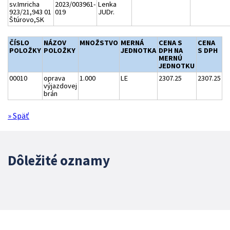
sv.Imricha
2023/003961-
Lenka
923/21,943 01
019
JUDr.
Štúrovo,SK
ČÍSLO
NÁZOV
MNOŽSTVO
MERNÁ
CENA S
CENA
POLOŽKY
POLOŽKY
JEDNOTKA
DPH NA
S DPH
MERNÚ
JEDNOTKU
00010
oprava
1.000
LE
2307.25
2307.25
výjazdovej
brán
» Späť
Dôležité oznamy