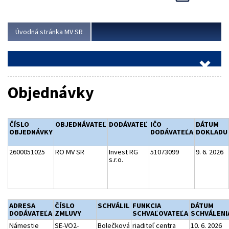
Viac
Úvodná stránka MV SR
Objednávky
ČÍSLO
OBJEDNÁVATEĽ
DODÁVATEĽ
IČO
DÁTUM
OBJEDNÁVKY
DODÁVATEĽA
DOKLADU
2600051025
RO MV SR
Invest RG
51073099
9. 6. 2026
s.r.o.
ADRESA
ČÍSLO
SCHVÁLIL
FUNKCIA
DÁTUM
DODÁVATEĽA
ZMLUVY
SCHVAĽOVATEĽA
SCHVÁLENI
Námestie
SE-VO2-
Bolečková
riaditeľ centra
10. 6. 2026