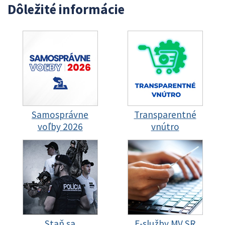
Dôležité informácie
Samosprávne
Transparentné
voľby 2026
vnútro
Staň sa
E-služby MV SR