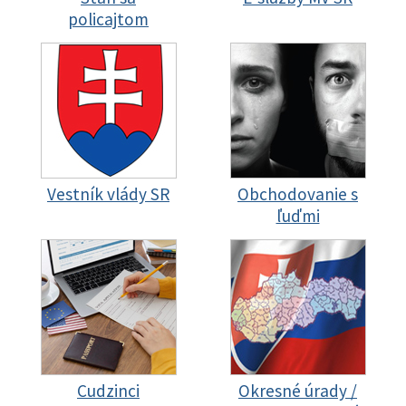
policajtom
Vestník vlády SR
Obchodovanie s
ľuďmi
Cudzinci
Okresné úrady /