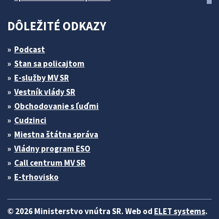
DÔLEŽITÉ ODKAZY
Podcast
Stan sa policajtom
E-služby MV SR
Vestník vlády SR
Obchodovanie s ľuďmi
Cudzinci
Miestna štátna správa
Vládny program ESO
Call centrum MV SR
E-trhovisko
© 2026 Ministerstvo vnútra SR. Web od
ELET systems
.