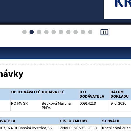
pause_presentation
návky
OBJEDNÁVATEĽ
DODÁVATEĽ
IČO
DÁTUM
DODÁVATEĽA
DOKLADU
RO MV SR
Bečková Martina
00914219
9. 6. 2026
PhDr.
ÁVATEĽA
ČÍSLO ZMLUVY
SCHVÁLIL
/E7,974 01 Banská Bystrica,SK
ZNALEČNÉ,VÝSLUCHY
Kochlicová Zuzan