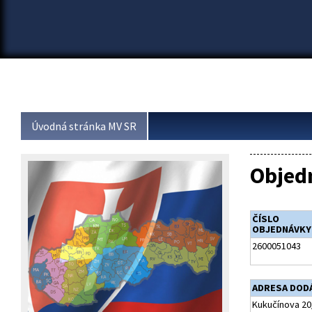
Úvodná stránka MV SR
Objed
ČÍSLO
OBJEDNÁVKY
2600051043
ADRESA DOD
Kukučínova 20