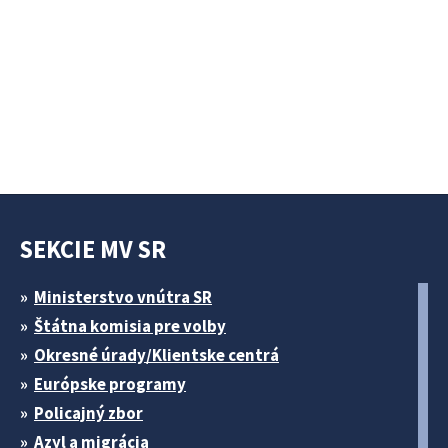
SEKCIE MV SR
Ministerstvo vnútra SR
Štátna komisia pre volby
Okresné úrady/Klientske centrá
Európske programy
Policajný zbor
Azyl a migrácia