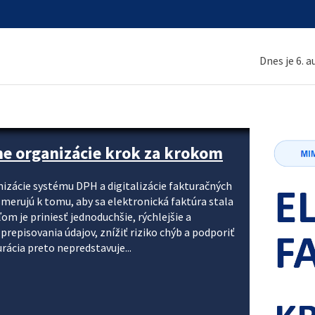
Dnes je 6. 
ne organizácie krok za krokom
nizácie systému DPH a digitalizácie fakturačných
smerujú k tomu, aby sa elektronická faktúra stala
 je priniesť jednoduchšie, rýchlejšie a
repisovania údajov, znížiť riziko chýb a podporiť
rácia preto nepredstavuje...