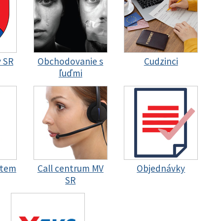
y SR
Obchodovanie s
Cudzinci
ľuďmi
stem
Call centrum MV
Objednávky
SR