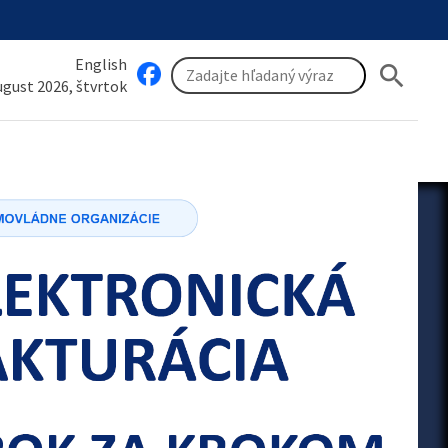
English
search
august 2026, štvrtok