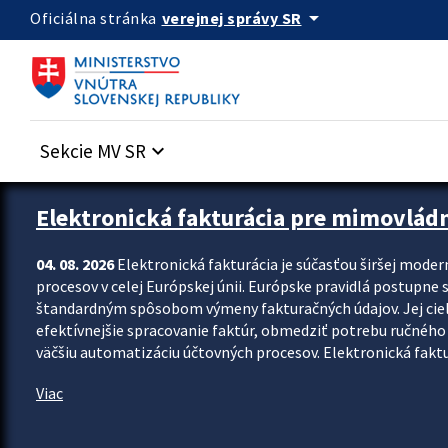
Preskocit na hlavný obsah
arrow_drop_down
verejnej správy SR
Oficiálna stránka
Sekcie MV SR
keyboard_arrow_down
Zastavit automatický posun upútavok
Elektronická fakturácia pre mimovlád
04. 08. 2026
Elektronická fakturácia je súčasťou širšej moder
procesov v celej Európskej únii. Európske pravidlá postupne 
štandardným spôsobom výmeny fakturačných údajov. Jej cieľom
efektívnejšie spracovanie faktúr, obmedziť potrebu ručného p
väčšiu automatizáciu účtovných procesov. Elektronická faktu
Viac