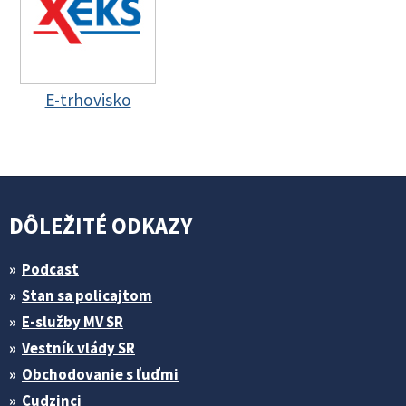
E-trhovisko
DÔLEŽITÉ ODKAZY
Podcast
Stan sa policajtom
E-služby MV SR
Vestník vlády SR
Obchodovanie s ľuďmi
Cudzinci