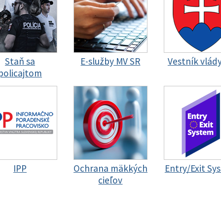
Staň sa
E-služby MV SR
Vestník vlád
policajtom
IPP
Ochrana mäkkých
Entry/Exit Sy
cieľov