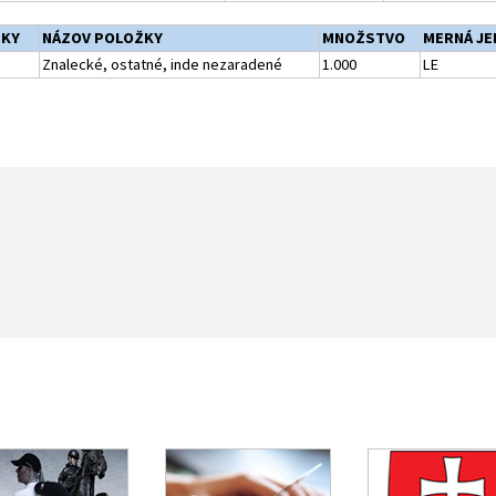
ŽKY
NÁZOV POLOŽKY
MNOŽSTVO
MERNÁ J
Znalecké, ostatné, inde nezaradené
1.000
LE