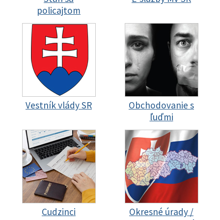
policajtom
Vestník vlády SR
Obchodovanie s
ľuďmi
Cudzinci
Okresné úrady /