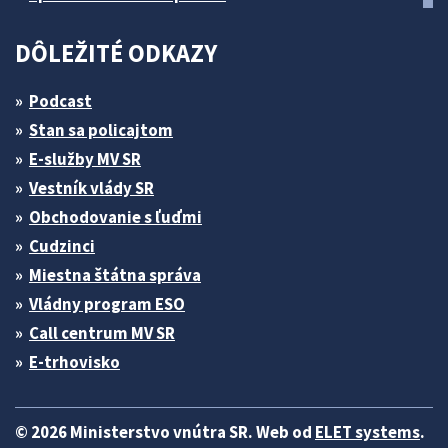
DÔLEŽITÉ ODKAZY
Podcast
Stan sa policajtom
E-služby MV SR
Vestník vlády SR
Obchodovanie s ľuďmi
Cudzinci
Miestna štátna správa
Vládny program ESO
Call centrum MV SR
E-trhovisko
© 2026 Ministerstvo vnútra SR. Web od
ELET systems
.