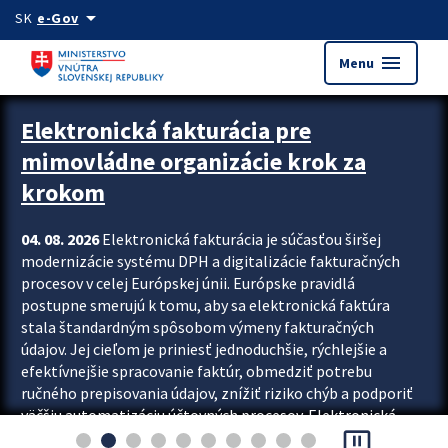
Preskocit na hlavný obsah
arrow_drop_down
SK
e-Gov
menu
Menu
Zastavit automatický posun upútavok
Elektronická fakturácia pre
mimovládne organizácie krok za
krokom
04. 08. 2026
Elektronická fakturácia je súčasťou širšej
modernizácie systému DPH a digitalizácie fakturačných
procesov v celej Európskej únii. Európske pravidlá
postupne smerujú k tomu, aby sa elektronická faktúra
stala štandardným spôsobom výmeny fakturačných
údajov. Jej cieľom je priniesť jednoduchšie, rýchlejšie a
efektívnejšie spracovanie faktúr, obmedziť potrebu
ručného prepisovania údajov, znížiť riziko chýb a podporiť
väčšiu automatizáciu účtovných procesov. Elektronická
pause_presentation
fakturácia preto nepredstavuje...