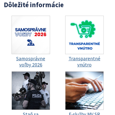
Dôležité informácie
Samosprávne
Transparentné
voľby 2026
vnútro
Staň sa
E-služby MV SR