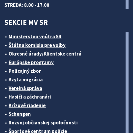
STREDA: 8.00 - 17.00
SEKCIE MV SR
Ministerstvo vnútra SR
Štátna komisia pre volby
Okresné úrady/Klientske centrá
Európske programy
Policajný zbor
Azyl a migrácia
Verejná správa
Hasiči a záchranári
Krízové riadenie
Schengen
Rozvoj občianskej spoločnosti
Športové centrum polície