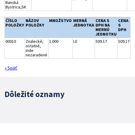
Banská
Bystrica,SK
ČÍSLO
NÁZOV
MNOŽSTVO
MERNÁ
CENA S
CENA
POLOŽKY
POLOŽKY
JEDNOTKA
DPH NA
S
MERNÚ
DPH
JEDNOTKU
00010
Znalecké,
1.000
LE
509.17
509.17
ostatné,
inde
nezaradené
» Späť
Dôležité oznamy