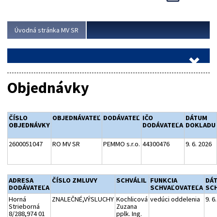
Viac
Úvodná stránka MV SR
Objednávky
ČÍSLO
OBJEDNÁVATEĽ
DODÁVATEĽ
IČO
DÁTUM
OBJEDNÁVKY
DODÁVATEĽA
DOKLADU
2600051047
RO MV SR
PEMMO s.r.o.
44300476
9. 6. 2026
ADRESA
ČÍSLO ZMLUVY
SCHVÁLIL
FUNKCIA
DÁ
DODÁVATEĽA
SCHVAĽOVATEĽA
SCH
Horná
ZNALEČNÉ,VÝSLUCHY
Kochlicová
vedúci oddelenia
9. 6
Strieborná
Zuzana
8/288,974 01
pplk. Ing.