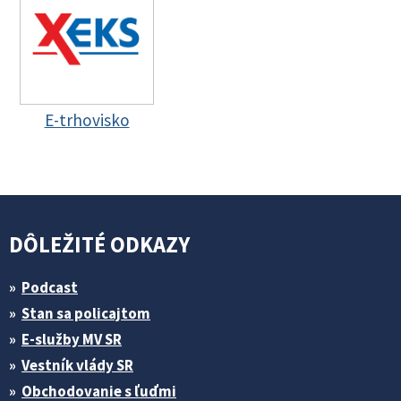
E-trhovisko
DÔLEŽITÉ ODKAZY
Podcast
Stan sa policajtom
E-služby MV SR
Vestník vlády SR
Obchodovanie s ľuďmi