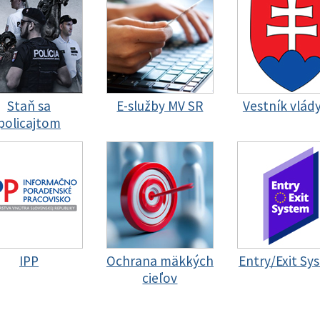
Staň sa
E-služby MV SR
Vestník vlád
policajtom
IPP
Ochrana mäkkých
Entry/Exit Sy
cieľov