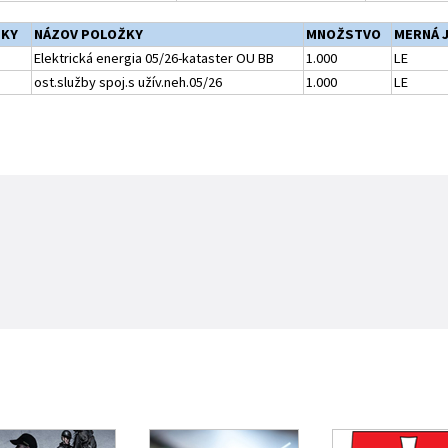
ŽKY
NÁZOV POLOŽKY
MNOŽSTVO
MERNÁ 
Elektrická energia 05/26-kataster OU BB
1.000
LE
ost.služby spoj.s užív.neh.05/26
1.000
LE