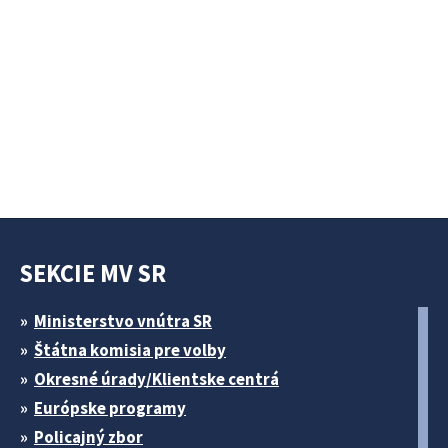
SEKCIE MV SR
Ministerstvo vnútra SR
Štátna komisia pre volby
Okresné úrady/Klientske centrá
Európske programy
Policajný zbor