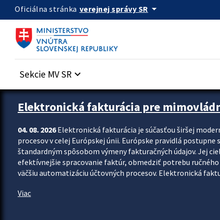
Preskocit na hlavný obsah
arrow_drop_down
verejnej správy SR
Oficiálna stránka
Sekcie MV SR
keyboard_arrow_down
Zastavit automatický posun upútavok
Elektronická fakturácia pre mimovlád
04. 08. 2026
Elektronická fakturácia je súčasťou širšej moder
procesov v celej Európskej únii. Európske pravidlá postupne 
štandardným spôsobom výmeny fakturačných údajov. Jej cieľom
efektívnejšie spracovanie faktúr, obmedziť potrebu ručného p
väčšiu automatizáciu účtovných procesov. Elektronická faktu
Viac