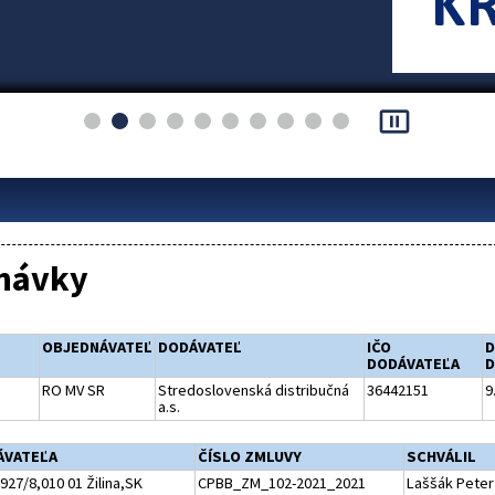
pause_presentation
návky
OBJEDNÁVATEĽ
DODÁVATEĽ
IČO
D
DODÁVATEĽA
D
RO MV SR
Stredoslovenská distribučná
36442151
9
a.s.
ÁVATEĽA
ČÍSLO ZMLUVY
SCHVÁLIL
2927/8,010 01 Žilina,SK
CPBB_ZM_102-2021_2021
Laššák Peter 