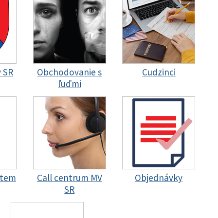
y SR
Obchodovanie s
Cudzinci
ľuďmi
stem
Call centrum MV
Objednávky
SR