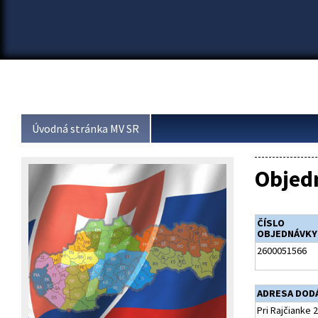
Úvodná stránka MV SR
Objed
ČÍSLO
OBJEDNÁVKY
2600051566
ADRESA DOD
Pri Rajčianke 