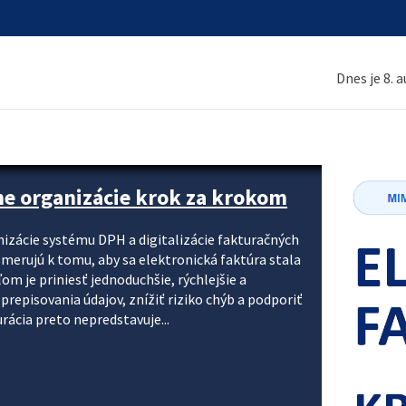
Dnes je 8. 
ne organizácie krok za krokom
nizácie systému DPH a digitalizácie fakturačných
smerujú k tomu, aby sa elektronická faktúra stala
 je priniesť jednoduchšie, rýchlejšie a
repisovania údajov, znížiť riziko chýb a podporiť
rácia preto nepredstavuje...