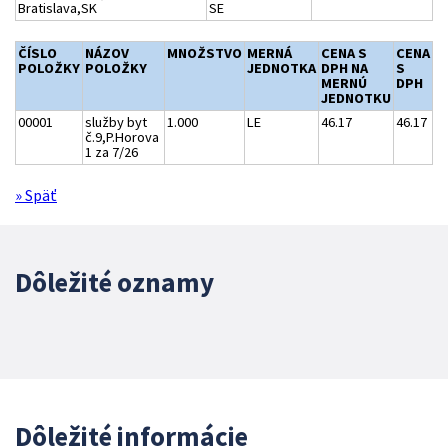
Bratislava,SK
SE
ČÍSLO
NÁZOV
MNOŽSTVO
MERNÁ
CENA S
CENA
POLOŽKY
POLOŽKY
JEDNOTKA
DPH NA
S
MERNÚ
DPH
JEDNOTKU
00001
služby byt
1.000
LE
46.17
46.17
č.9,P.Horova
1 za 7/26
» Späť
Dôležité oznamy
Dôležité informácie