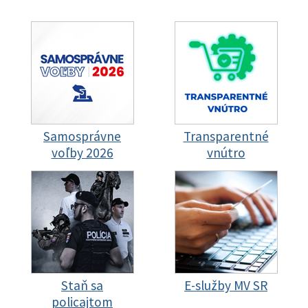
Samosprávne
Transparentné
voľby 2026
vnútro
Staň sa
E-služby MV SR
policajtom