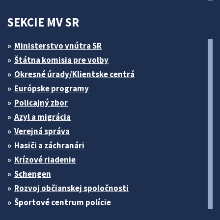
SEKCIE MV SR
Ministerstvo vnútra SR
Štátna komisia pre volby
Okresné úrady/Klientske centrá
Európske programy
Policajný zbor
Azyl a migrácia
Verejná správa
Hasiči a záchranári
Krízové riadenie
Schengen
Rozvoj občianskej spoločnosti
Športové centrum polície