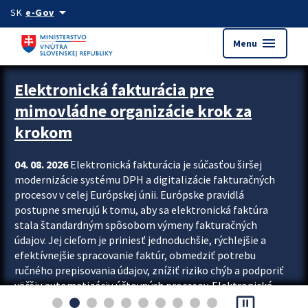
Preskocit na hlavný obsah
arrow_drop_down
SK
e-Gov
menu
Menu
Zastavit automatický posun upútavok
Elektronická fakturácia pre
mimovládne organizácie krok za
krokom
04. 08. 2026
Elektronická fakturácia je súčasťou širšej
modernizácie systému DPH a digitalizácie fakturačných
procesov v celej Európskej únii. Európske pravidlá
postupne smerujú k tomu, aby sa elektronická faktúra
stala štandardným spôsobom výmeny fakturačných
údajov. Jej cieľom je priniesť jednoduchšie, rýchlejšie a
efektívnejšie spracovanie faktúr, obmedziť potrebu
ručného prepisovania údajov, znížiť riziko chýb a podporiť
väčšiu automatizáciu účtovných procesov. Elektronická
pause_presentation
fakturácia preto nepredstavuje...