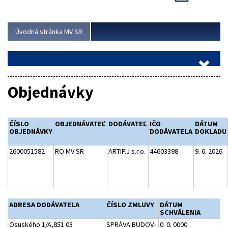
Viac
Úvodná stránka MV SR
Objednávky
ČÍSLO
OBJEDNÁVATEĽ
DODÁVATEĽ
IČO
DÁTUM
OBJEDNÁVKY
DODÁVATEĽA
DOKLADU
2600051582
RO MV SR
ARTIP.J s.r.o.
44603398
9. 6. 2026
ADRESA DODÁVATEĽA
ČÍSLO ZMLUVY
DÁTUM
SCHVÁLENIA
Osuského 1/A,851 03
SPRÁVA BUDOV-
0. 0. 0000