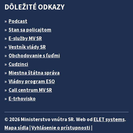
DÔLEŽITÉ ODKAZY
Podcast
Stan sa policajtom
E-služby MV SR
Vestník vlády SR
Obchodovanie s ľuďmi
Cudzinci
Miestna štátna správa
Vládny program ESO
Call centrum MV SR
E-trhovisko
© 2026 Ministerstvo vnútra SR. Web od
ELET systems
.
Mapa sídla
|
Vyhlásenie o prístupnosti
|