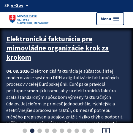
Preskocit na hlavný obsah
arrow_drop_down
SK
e-Gov
menu
Menu
Zastavit automatický posun upútavok
Elektronická fakturácia pre
mimovládne organizácie krok za
krokom
04. 08. 2026
Elektronická fakturácia je súčasťou širšej
modernizácie systému DPH a digitalizácie fakturačných
procesov v celej Európskej únii. Európske pravidlá
postupne smerujú k tomu, aby sa elektronická faktúra
stala štandardným spôsobom výmeny fakturačných
údajov. Jej cieľom je priniesť jednoduchšie, rýchlejšie a
efektívnejšie spracovanie faktúr, obmedziť potrebu
ručného prepisovania údajov, znížiť riziko chýb a podporiť
väčšiu automatizáciu účtovných procesov. Elektronická
pause_presentation
fakturácia preto nepredstavuje...