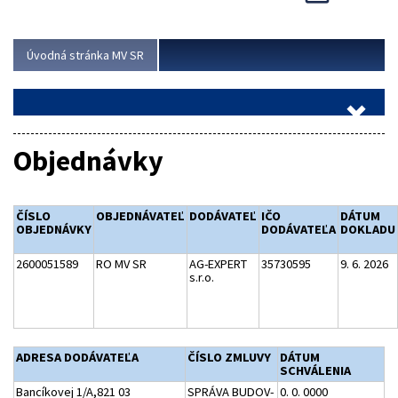
Viac
Úvodná stránka MV SR
Objednávky
ČÍSLO
OBJEDNÁVATEĽ
DODÁVATEĽ
IČO
DÁTUM
OBJEDNÁVKY
DODÁVATEĽA
DOKLADU
2600051589
RO MV SR
AG-EXPERT
35730595
9. 6. 2026
s.r.o.
ADRESA DODÁVATEĽA
ČÍSLO ZMLUVY
DÁTUM
SCHVÁLENIA
Bancíkovej 1/A,821 03
SPRÁVA BUDOV-
0. 0. 0000