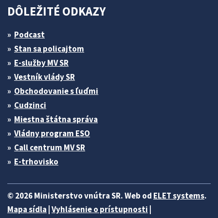
DÔLEŽITÉ ODKAZY
Podcast
Stan sa policajtom
E-služby MV SR
Vestník vlády SR
Obchodovanie s ľuďmi
Cudzinci
Miestna štátna správa
Vládny program ESO
Call centrum MV SR
E-trhovisko
© 2026 Ministerstvo vnútra SR. Web od
ELET systems
.
Mapa sídla
|
Vyhlásenie o prístupnosti
|