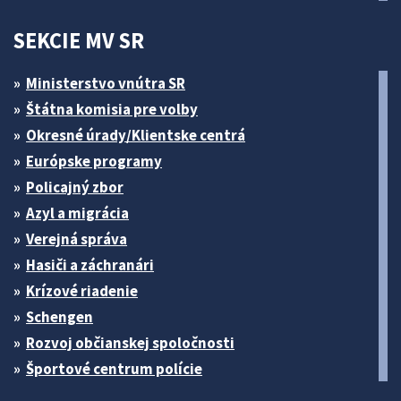
SEKCIE MV SR
Ministerstvo vnútra SR
Štátna komisia pre volby
Okresné úrady/Klientske centrá
Európske programy
Policajný zbor
Azyl a migrácia
Verejná správa
Hasiči a záchranári
Krízové riadenie
Schengen
Rozvoj občianskej spoločnosti
Športové centrum polície