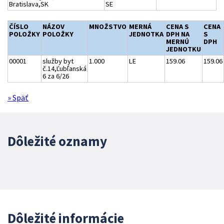
Bratislava,SK
SE
ČÍSLO
NÁZOV
MNOŽSTVO
MERNÁ
CENA S
CENA
POLOŽKY
POLOŽKY
JEDNOTKA
DPH NA
S
MERNÚ
DPH
JEDNOTKU
00001
služby byt
1.000
LE
159.06
159.06
č.14,Ľubľanská
6 za 6/26
» Späť
Dôležité oznamy
Dôležité informácie