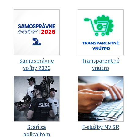
Samosprávne
Transparentné
voľby 2026
vnútro
Staň sa
E-služby MV SR
policajtom