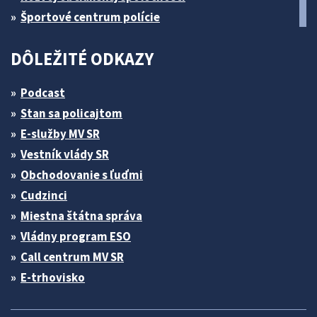
Športové centrum polície
DÔLEŽITÉ ODKAZY
Podcast
Stan sa policajtom
E-služby MV SR
Vestník vlády SR
Obchodovanie s ľuďmi
Cudzinci
Miestna štátna správa
Vládny program ESO
Call centrum MV SR
E-trhovisko