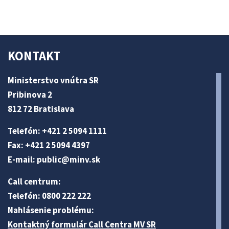
KONTAKT
Ministerstvo vnútra SR
Pribinova 2
812 72 Bratislava
Telefón: +421 2 5094 1111
Fax: +421 2 5094 4397
E-mail:
public@minv
.sk
Call centrum:
Telefón: 0800 222 222
Nahlásenie problému:
Kontaktný formulár Call Centra MV SR