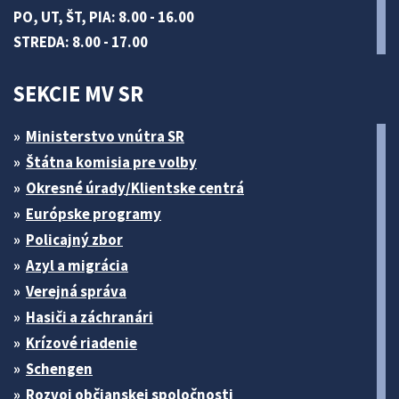
PO, UT, ŠT, PIA: 8.00 - 16.00
STREDA: 8.00 - 17.00
SEKCIE MV SR
Ministerstvo vnútra SR
Štátna komisia pre volby
Okresné úrady/Klientske centrá
Európske programy
Policajný zbor
Azyl a migrácia
Verejná správa
Hasiči a záchranári
Krízové riadenie
Schengen
Rozvoj občianskej spoločnosti