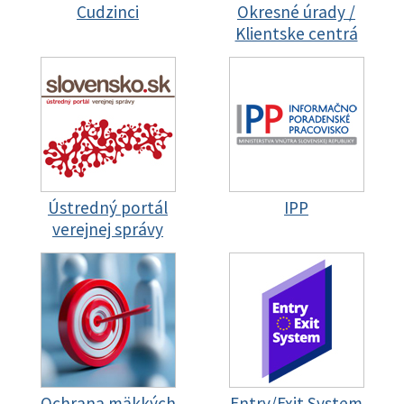
Cudzinci
Okresné úrady /
Klientske centrá
Ústredný portál
IPP
verejnej správy
Ochrana mäkkých
Entry/Exit System