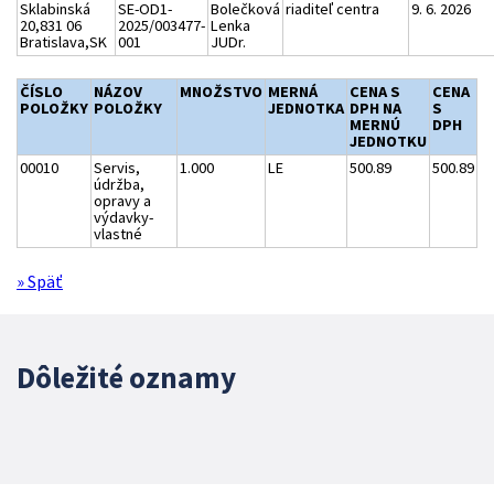
Sklabinská
SE-OD1-
Bolečková
riaditeľ centra
9. 6. 2026
20,831 06
2025/003477-
Lenka
Bratislava,SK
001
JUDr.
ČÍSLO
NÁZOV
MNOŽSTVO
MERNÁ
CENA S
CENA
POLOŽKY
POLOŽKY
JEDNOTKA
DPH NA
S
MERNÚ
DPH
JEDNOTKU
00010
Servis,
1.000
LE
500.89
500.89
údržba,
opravy a
výdavky-
vlastné
» Späť
Dôležité oznamy