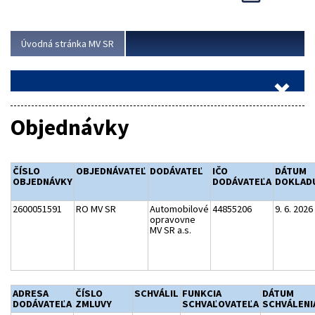
Viac
Úvodná stránka MV SR
Objednávky
ČÍSLO
OBJEDNÁVATEĽ
DODÁVATEĽ
IČO
DÁTUM
OBJEDNÁVKY
DODÁVATEĽA
DOKLAD
2600051591
RO MV SR
Automobilové
44855206
9. 6. 2026
opravovne
MV SR a.s.
ADRESA
ČÍSLO
SCHVÁLIL
FUNKCIA
DÁTUM
DODÁVATEĽA
ZMLUVY
SCHVAĽOVATEĽA
SCHVÁLENI