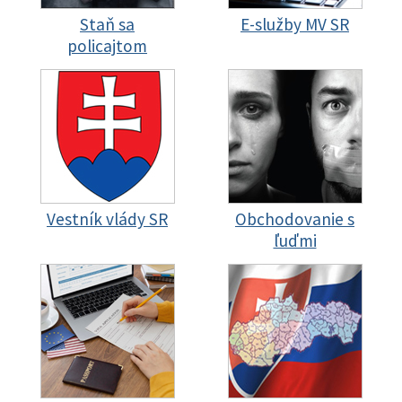
Staň sa
E-služby MV SR
policajtom
Vestník vlády SR
Obchodovanie s
ľuďmi