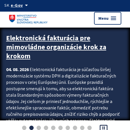
Preskocit na hlavný obsah
arrow_drop_down
SK
e-Gov
menu
Menu
Zastavit automatický posun upútavok
Elektronická fakturácia pre
mimovládne organizácie krok za
krokom
04. 08. 2026
Elektronická fakturácia je súčasťou širšej
modernizácie systému DPH a digitalizácie fakturačných
procesov v celej Európskej únii. Európske pravidlá
postupne smerujú k tomu, aby sa elektronická faktúra
stala štandardným spôsobom výmeny fakturačných
údajov. Jej cieľom je priniesť jednoduchšie, rýchlejšie a
efektívnejšie spracovanie faktúr, obmedziť potrebu
ručného prepisovania údajov, znížiť riziko chýb a podporiť
väčšiu automatizáciu účtovných procesov. Elektronická
pause_presentation
fakturácia preto nepredstavuje...