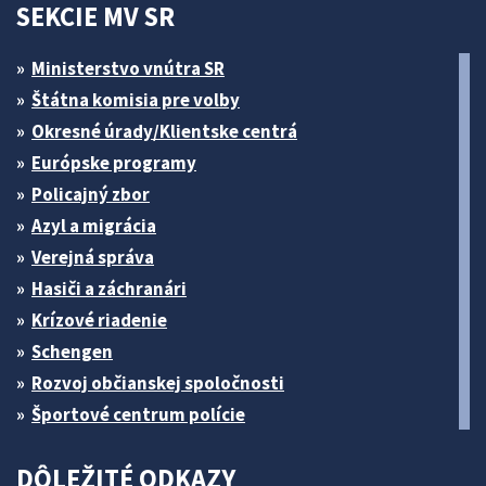
SEKCIE MV SR
Ministerstvo vnútra SR
Štátna komisia pre volby
Okresné úrady/Klientske centrá
Európske programy
Policajný zbor
Azyl a migrácia
Verejná správa
Hasiči a záchranári
Krízové riadenie
Schengen
Rozvoj občianskej spoločnosti
Športové centrum polície
DÔLEŽITÉ ODKAZY