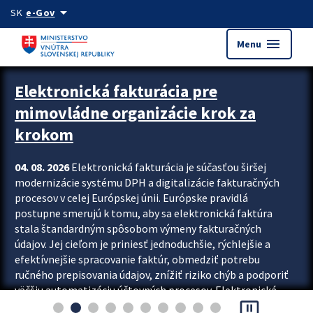
Preskocit na hlavný obsah
arrow_drop_down
SK
e-Gov
menu
Menu
Zastavit automatický posun upútavok
Elektronická fakturácia pre
mimovládne organizácie krok za
krokom
04. 08. 2026
Elektronická fakturácia je súčasťou širšej
modernizácie systému DPH a digitalizácie fakturačných
procesov v celej Európskej únii. Európske pravidlá
postupne smerujú k tomu, aby sa elektronická faktúra
stala štandardným spôsobom výmeny fakturačných
údajov. Jej cieľom je priniesť jednoduchšie, rýchlejšie a
efektívnejšie spracovanie faktúr, obmedziť potrebu
ručného prepisovania údajov, znížiť riziko chýb a podporiť
väčšiu automatizáciu účtovných procesov. Elektronická
pause_presentation
fakturácia preto nepredstavuje...