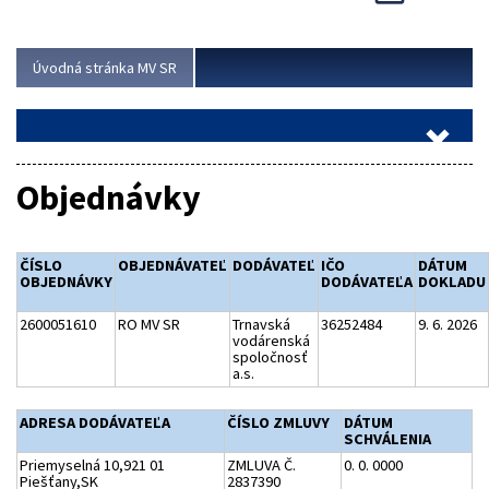
Viac
Úvodná stránka MV SR
Objednávky
ČÍSLO
OBJEDNÁVATEĽ
DODÁVATEĽ
IČO
DÁTUM
OBJEDNÁVKY
DODÁVATEĽA
DOKLADU
2600051610
RO MV SR
Trnavská
36252484
9. 6. 2026
vodárenská
spoločnosť
a.s.
ADRESA DODÁVATEĽA
ČÍSLO ZMLUVY
DÁTUM
SCHVÁLENIA
Priemyselná 10,921 01
ZMLUVA Č.
0. 0. 0000
Piešťany,SK
2837390