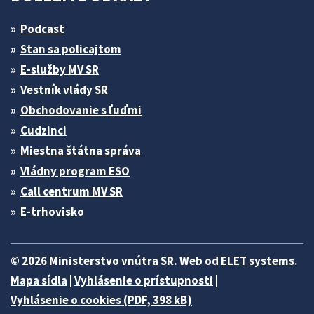
Podcast
Stan sa policajtom
E-služby MV SR
Vestník vlády SR
Obchodovanie s ľuďmi
Cudzinci
Miestna štátna správa
Vládny program ESO
Call centrum MV SR
E-trhovisko
© 2026 Ministerstvo vnútra SR. Web od
ELET systems
.
Mapa sídla
|
Vyhlásenie o prístupnosti
|
Vyhlásenie o cookies (PDF, 398 kB)