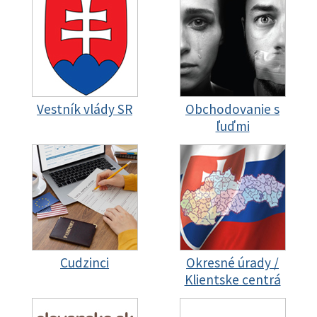
Vestník vlády SR
Obchodovanie s
ľuďmi
Cudzinci
Okresné úrady /
Klientske centrá