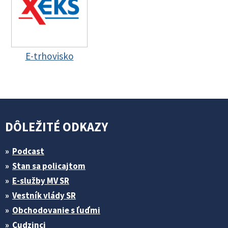
E-trhovisko
DÔLEŽITÉ ODKAZY
Podcast
Stan sa policajtom
E-služby MV SR
Vestník vlády SR
Obchodovanie s ľuďmi
Cudzinci