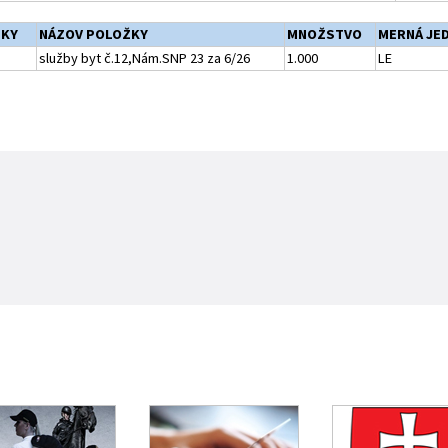
ŽKY
NÁZOV POLOŽKY
MNOŽSTVO
MERNÁ JE
služby byt č.12,Nám.SNP 23 za 6/26
1.000
LE