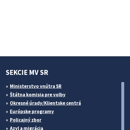
SEKCIE MV SR
Ministerstvo vnútra SR
Štátna komisia pre volby
Okresné úrady/Klientske centrá
Európske programy
Policajný zbor
Azyl a migrácia