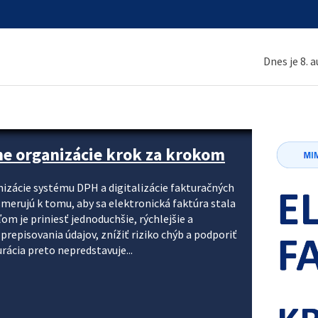
Dnes je 8. 
ne organizácie krok za krokom
nizácie systému DPH a digitalizácie fakturačných
smerujú k tomu, aby sa elektronická faktúra stala
 je priniesť jednoduchšie, rýchlejšie a
repisovania údajov, znížiť riziko chýb a podporiť
rácia preto nepredstavuje...