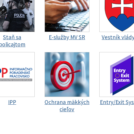
Staň sa
E-služby MV SR
Vestník vlád
policajtom
IPP
Ochrana mäkkých
Entry/Exit Sy
cieľov