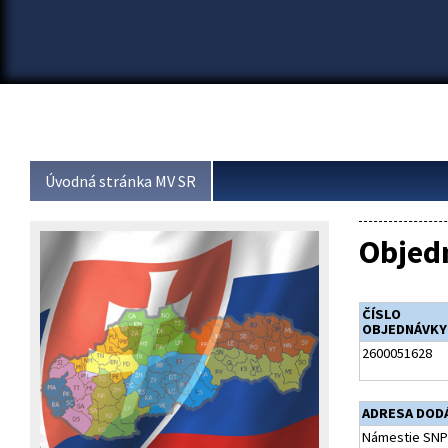
Úvodná stránka MV SR
Objed
ČÍSLO
OBJEDNÁVKY
2600051628
ADRESA DOD
Námestie SNP 