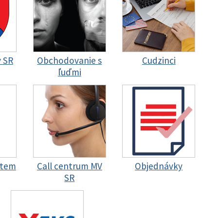
y SR
Obchodovanie s
Cudzinci
ľuďmi
stem
Call centrum MV
Objednávky
SR