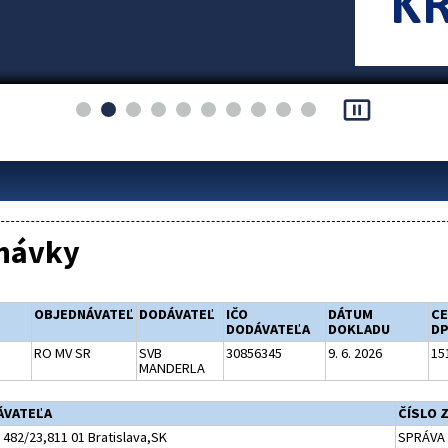
pause_presentation
návky
OBJEDNÁVATEĽ
DODÁVATEĽ
IČO
DÁTUM
CE
DODÁVATEĽA
DOKLADU
D
RO MV SR
SVB
30856345
9. 6. 2026
15
MANDERLA
ÁVATEĽA
ČÍSLO 
482/23,811 01 Bratislava,SK
SPRÁVA