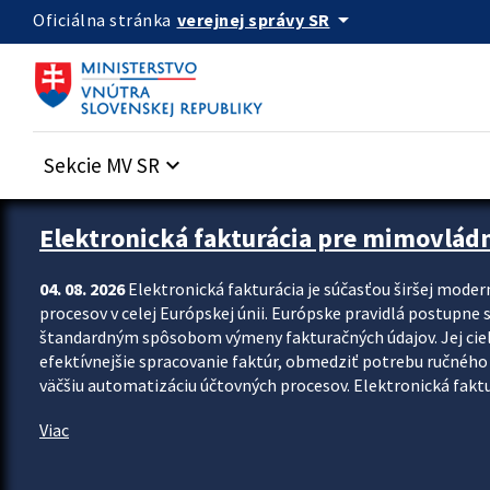
Preskocit na hlavný obsah
arrow_drop_down
verejnej správy SR
Oficiálna stránka
Sekcie MV SR
keyboard_arrow_down
Zastavit automatický posun upútavok
Elektronická fakturácia pre mimovlád
04. 08. 2026
Elektronická fakturácia je súčasťou širšej moder
procesov v celej Európskej únii. Európske pravidlá postupne 
štandardným spôsobom výmeny fakturačných údajov. Jej cieľom
efektívnejšie spracovanie faktúr, obmedziť potrebu ručného p
väčšiu automatizáciu účtovných procesov. Elektronická faktu
Viac