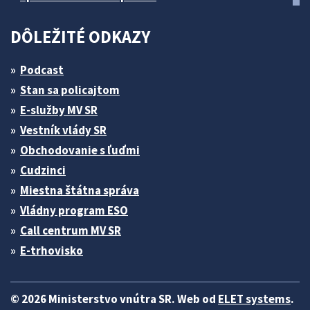
DÔLEŽITÉ ODKAZY
Podcast
Stan sa policajtom
E-služby MV SR
Vestník vlády SR
Obchodovanie s ľuďmi
Cudzinci
Miestna štátna správa
Vládny program ESO
Call centrum MV SR
E-trhovisko
© 2026 Ministerstvo vnútra SR. Web od
ELET systems
.