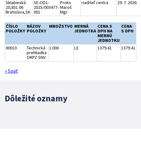
Sklabinská
SE-OD1-
Proks
riaditeľ centra
29. 7. 2026
20,831 06
2025/003477-
Maroš
Bratislava,SK
001
Mgr.
ČÍSLO
NÁZOV
MNOŽSTVO
MERNÁ
CENA S
CENA
POLOŽKY
POLOŽKY
JEDNOTKA
DPH NA
S DPH
MERNÚ
JEDNOTKU
00010
Technická
1.000
LE
1379.41
1379.41
prehliadka
ORPZ SNV
» Späť
Dôležité oznamy