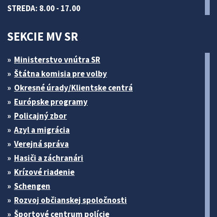
STREDA: 8.00 - 17.00
SEKCIE MV SR
Ministerstvo vnútra SR
Štátna komisia pre volby
Okresné úrady/Klientske centrá
Európske programy
Policajný zbor
Azyl a migrácia
Verejná správa
Hasiči a záchranári
Krízové riadenie
Schengen
Rozvoj občianskej spoločnosti
Športové centrum polície