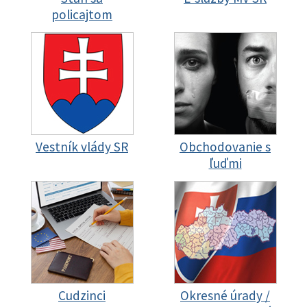
policajtom
Vestník vlády SR
Obchodovanie s
ľuďmi
Cudzinci
Okresné úrady /