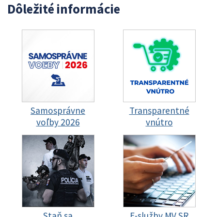
Dôležité informácie
Samosprávne
Transparentné
voľby 2026
vnútro
Staň sa
E-služby MV SR