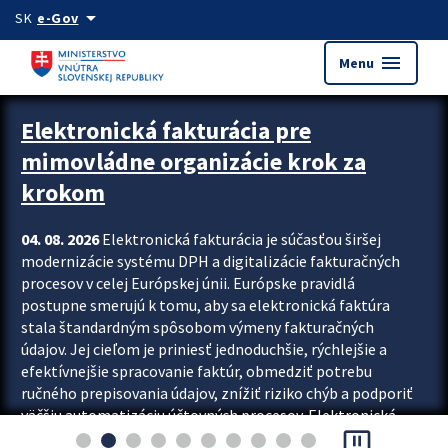
Preskocit na hlavný obsah
arrow_drop_down
SK
e-Gov
menu
Menu
Zastavit automatický posun upútavok
Elektronická fakturácia pre
mimovládne organizácie krok za
krokom
04. 08. 2026
Elektronická fakturácia je súčasťou širšej
modernizácie systému DPH a digitalizácie fakturačných
procesov v celej Európskej únii. Európske pravidlá
postupne smerujú k tomu, aby sa elektronická faktúra
stala štandardným spôsobom výmeny fakturačných
údajov. Jej cieľom je priniesť jednoduchšie, rýchlejšie a
efektívnejšie spracovanie faktúr, obmedziť potrebu
ručného prepisovania údajov, znížiť riziko chýb a podporiť
väčšiu automatizáciu účtovných procesov. Elektronická
pause_presentation
fakturácia preto nepredstavuje...