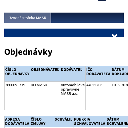
Viac
Úvodná stránka MV SR
Objednávky
ČÍSLO
OBJEDNÁVATEĽ
DODÁVATEĽ
IČO
DÁTUM
OBJEDNÁVKY
DODÁVATEĽA
DOKLAD
2600051739
RO MV SR
Automobilové
44855206
10. 6. 202
opravovne
MV SR a.s.
ADRESA
ČÍSLO
SCHVÁLIL
FUNKCIA
DÁTUM
DODÁVATEĽA
ZMLUVY
SCHVAĽOVATEĽA
SCHVÁLENI