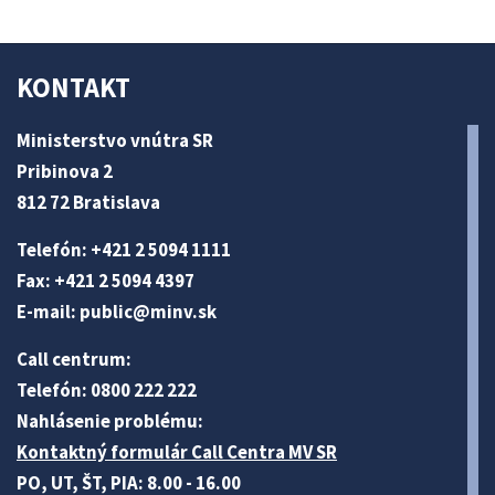
KONTAKT
Ministerstvo vnútra SR
Pribinova 2
812 72 Bratislava
Telefón: +421 2 5094 1111
Fax: +421 2 5094 4397
E-mail:
public@minv
.sk
Call centrum:
Telefón: 0800 222 222
Nahlásenie problému:
Kontaktný formulár Call Centra MV SR
PO, UT, ŠT, PIA: 8.00 - 16.00