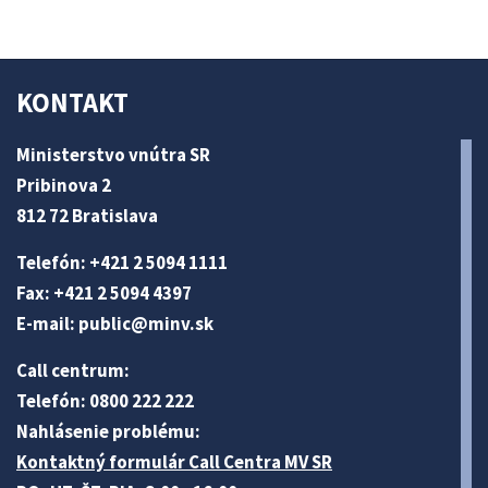
KONTAKT
Ministerstvo vnútra SR
Pribinova 2
812 72 Bratislava
Telefón: +421 2 5094 1111
Fax: +421 2 5094 4397
E-mail:
public@minv
.sk
Call centrum:
Telefón: 0800 222 222
Nahlásenie problému:
Kontaktný formulár Call Centra MV SR