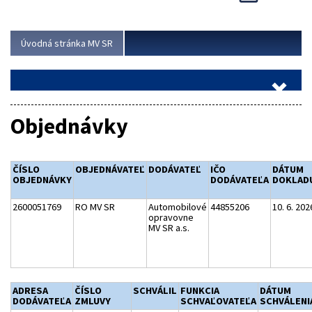
Viac
Úvodná stránka MV SR
Objednávky
ČÍSLO
OBJEDNÁVATEĽ
DODÁVATEĽ
IČO
DÁTUM
OBJEDNÁVKY
DODÁVATEĽA
DOKLAD
2600051769
RO MV SR
Automobilové
44855206
10. 6. 202
opravovne
MV SR a.s.
ADRESA
ČÍSLO
SCHVÁLIL
FUNKCIA
DÁTUM
DODÁVATEĽA
ZMLUVY
SCHVAĽOVATEĽA
SCHVÁLENI