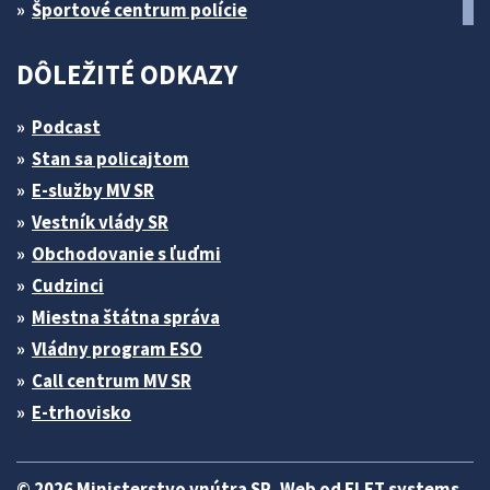
Športové centrum polície
DÔLEŽITÉ ODKAZY
Podcast
Stan sa policajtom
E-služby MV SR
Vestník vlády SR
Obchodovanie s ľuďmi
Cudzinci
Miestna štátna správa
Vládny program ESO
Call centrum MV SR
E-trhovisko
© 2026 Ministerstvo vnútra SR. Web od
ELET systems
.