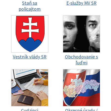
Staň sa
E-služby MV SR
policajtom
Vestník vlády SR
Obchodovanie s
ľuďmi
Cudzinci
Okresné úrady /