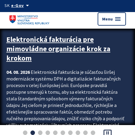
Preskocit na hlavný obsah
arrow_drop_down
SK
e-Gov
menu
Menu
Zastavit automatický posun upútavok
Elektronická fakturácia pre
mimovládne organizácie krok za
krokom
04. 08. 2026
Elektronická fakturácia je súčasťou širšej
modernizácie systému DPH a digitalizácie fakturačných
procesov v celej Európskej únii. Európske pravidlá
postupne smerujú k tomu, aby sa elektronická faktúra
stala štandardným spôsobom výmeny fakturačných
údajov. Jej cieľom je priniesť jednoduchšie, rýchlejšie a
efektívnejšie spracovanie faktúr, obmedziť potrebu
ručného prepisovania údajov, znížiť riziko chýb a podporiť
väčšiu automatizáciu účtovných procesov. Elektronická
pause_presentation
fakturácia preto nepredstavuje...