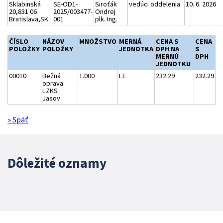
Sklabinská
SE-OD1-
Siroťák
vedúci oddelenia
10. 6. 2026
20,831 06
2025/003477-
Ondrej
Bratislava,SK
001
plk. Ing.
ČÍSLO
NÁZOV
MNOŽSTVO
MERNÁ
CENA S
CENA
POLOŽKY
POLOŽKY
JEDNOTKA
DPH NA
S
MERNÚ
DPH
JEDNOTKU
00010
Bežná
1.000
LE
232.29
232.29
oprava
LZKS
Jasov
» Späť
Dôležité oznamy