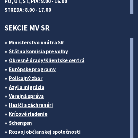
PO, UT, ŠT, PIA: 8.00 - 16.00
STREDA: 8.00 - 17.00
SEKCIE MV SR
Ministerstvo vnútra SR
Štátna komisia pre volby
Okresné úrady/Klientske centrá
Európske programy
Policajný zbor
Azyl a migrácia
Verejná správa
Hasiči a záchranári
Krízové riadenie
Schengen
Rozvoj občianskej spoločnosti