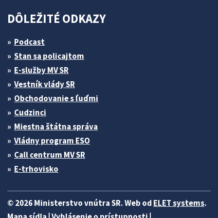
DÔLEŽITÉ ODKAZY
Podcast
Stan sa policajtom
E-služby MV SR
Vestník vlády SR
Obchodovanie s ľuďmi
Cudzinci
Miestna štátna správa
Vládny program ESO
Call centrum MV SR
E-trhovisko
© 2026 Ministerstvo vnútra SR. Web od
ELET systems
.
Mapa sídla
|
Vyhlásenie o prístupnosti
|