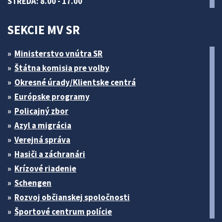
STREDA: 8.00 - 17.00
SEKCIE MV SR
Ministerstvo vnútra SR
Štátna komisia pre volby
Okresné úrady/Klientske centrá
Európske programy
Policajný zbor
Azyl a migrácia
Verejná správa
Hasiči a záchranári
Krízové riadenie
Schengen
Rozvoj občianskej spoločnosti
Športové centrum polície