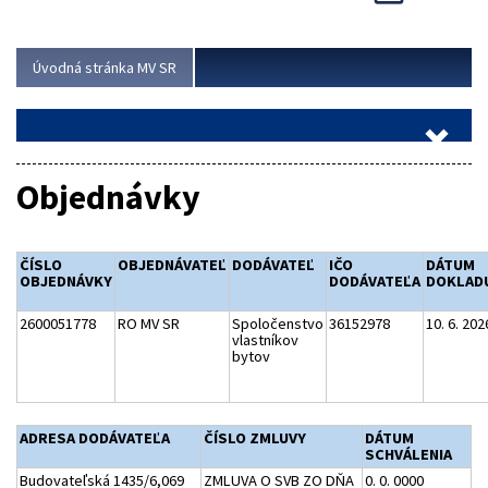
Viac
Úvodná stránka MV SR
Objednávky
ČÍSLO
OBJEDNÁVATEĽ
DODÁVATEĽ
IČO
DÁTUM
OBJEDNÁVKY
DODÁVATEĽA
DOKLAD
2600051778
RO MV SR
Spoločenstvo
36152978
10. 6. 202
vlastníkov
bytov
ADRESA DODÁVATEĽA
ČÍSLO ZMLUVY
DÁTUM
SCHVÁLENIA
Budovateľská 1435/6,069
ZMLUVA O SVB ZO DŇA
0. 0. 0000