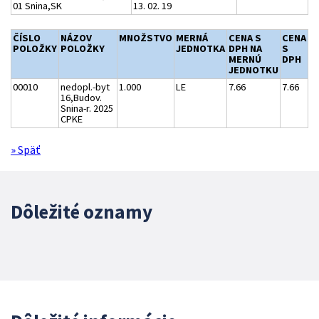
01 Snina,SK
13. 02. 19
ČÍSLO
NÁZOV
MNOŽSTVO
MERNÁ
CENA S
CENA
POLOŽKY
POLOŽKY
JEDNOTKA
DPH NA
S
MERNÚ
DPH
JEDNOTKU
00010
nedopl.-byt
1.000
LE
7.66
7.66
16,Budov.
Snina-r. 2025
CPKE
» Späť
Dôležité oznamy