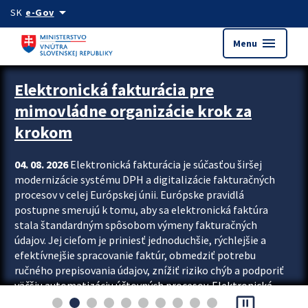
Preskocit na hlavný obsah
arrow_drop_down
SK
e-Gov
menu
Menu
Zastavit automatický posun upútavok
Elektronická fakturácia pre
mimovládne organizácie krok za
krokom
04. 08. 2026
Elektronická fakturácia je súčasťou širšej
modernizácie systému DPH a digitalizácie fakturačných
procesov v celej Európskej únii. Európske pravidlá
postupne smerujú k tomu, aby sa elektronická faktúra
stala štandardným spôsobom výmeny fakturačných
údajov. Jej cieľom je priniesť jednoduchšie, rýchlejšie a
efektívnejšie spracovanie faktúr, obmedziť potrebu
ručného prepisovania údajov, znížiť riziko chýb a podporiť
väčšiu automatizáciu účtovných procesov. Elektronická
pause_presentation
fakturácia preto nepredstavuje...