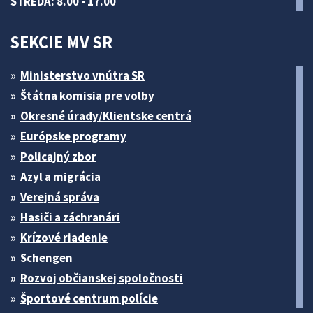
STREDA: 8.00 - 17.00
SEKCIE MV SR
Ministerstvo vnútra SR
Štátna komisia pre volby
Okresné úrady/Klientske centrá
Európske programy
Policajný zbor
Azyl a migrácia
Verejná správa
Hasiči a záchranári
Krízové riadenie
Schengen
Rozvoj občianskej spoločnosti
Športové centrum polície