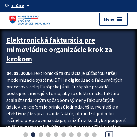
Preskocit na hlavný obsah
arrow_drop_down
SK
e-Gov
menu
Menu
Zastavit automatický posun upútavok
Elektronická fakturácia pre
mimovládne organizácie krok za
krokom
04. 08. 2026
Elektronická fakturácia je súčasťou širšej
modernizácie systému DPH a digitalizácie fakturačných
procesov v celej Európskej únii. Európske pravidlá
postupne smerujú k tomu, aby sa elektronická faktúra
stala štandardným spôsobom výmeny fakturačných
údajov. Jej cieľom je priniesť jednoduchšie, rýchlejšie a
efektívnejšie spracovanie faktúr, obmedziť potrebu
ručného prepisovania údajov, znížiť riziko chýb a podporiť
väčšiu automatizáciu účtovných procesov. Elektronická
pause_presentation
fakturácia preto nepredstavuje...