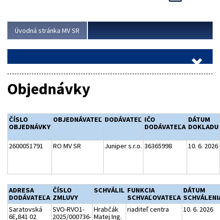
Viac
Úvodná stránka MV SR
Objednávky
ČÍSLO
OBJEDNÁVATEĽ
DODÁVATEĽ
IČO
DÁTUM
OBJEDNÁVKY
DODÁVATEĽA
DOKLADU
2600051791
RO MV SR
Juniper s.r.o.
36365998
10. 6. 2026
ADRESA
ČÍSLO
SCHVÁLIL
FUNKCIA
DÁTUM
DODÁVATEĽA
ZMLUVY
SCHVAĽOVATEĽA
SCHVÁLENI
Saratovská
SVO-RVO1-
Hrabčák
riaditeľ centra
10. 6. 2026
6E,841 02
2025/000736-
Matej Ing.