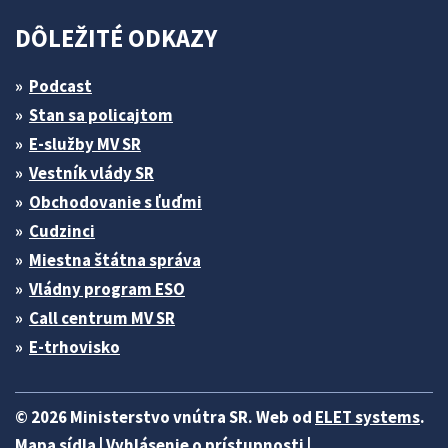
DÔLEŽITÉ ODKAZY
Podcast
Stan sa policajtom
E-služby MV SR
Vestník vlády SR
Obchodovanie s ľuďmi
Cudzinci
Miestna štátna správa
Vládny program ESO
Call centrum MV SR
E-trhovisko
© 2026 Ministerstvo vnútra SR. Web od
ELET systems
.
Mapa sídla
|
Vyhlásenie o prístupnosti
|