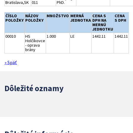
Bratislava,SK
011
PhD.
ČÍSLO
NÁZOV
MNOŽSTVO
MERNÁ
CENA S
CENA
POLOŽKY
POLOŽKY
JEDNOTKA
DPH NA
S DPH
MERNÚ
JEDNOTKU
00010
HS
1.000
LE
1442.11
1442.11
Holčíkovce
- oprava
brány
» Späť
Dôležité oznamy