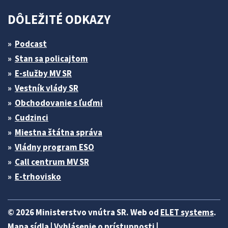
DÔLEŽITÉ ODKAZY
Podcast
Stan sa policajtom
E-služby MV SR
Vestník vlády SR
Obchodovanie s ľuďmi
Cudzinci
Miestna štátna správa
Vládny program ESO
Call centrum MV SR
E-trhovisko
© 2026 Ministerstvo vnútra SR. Web od
ELET systems
.
Mapa sídla
|
Vyhlásenie o prístupnosti
|