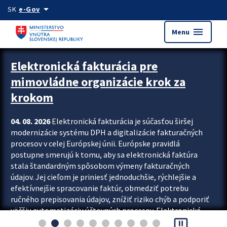
Preskocit na hlavný obsah
arrow_drop_down
SK
e-Gov
menu
Menu
Zastavit automatický posun upútavok
Elektronická fakturácia pre
mimovládne organizácie krok za
krokom
04. 08. 2026
Elektronická fakturácia je súčasťou širšej
modernizácie systému DPH a digitalizácie fakturačných
procesov v celej Európskej únii. Európske pravidlá
postupne smerujú k tomu, aby sa elektronická faktúra
stala štandardným spôsobom výmeny fakturačných
údajov. Jej cieľom je priniesť jednoduchšie, rýchlejšie a
efektívnejšie spracovanie faktúr, obmedziť potrebu
ručného prepisovania údajov, znížiť riziko chýb a podporiť
väčšiu automatizáciu účtovných procesov. Elektronická
pause_presentation
fakturácia preto nepredstavuje...