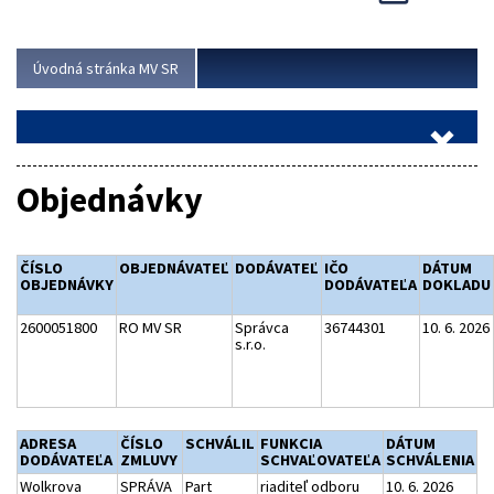
Viac
Úvodná stránka MV SR
Objednávky
ČÍSLO
OBJEDNÁVATEĽ
DODÁVATEĽ
IČO
DÁTUM
OBJEDNÁVKY
DODÁVATEĽA
DOKLADU
2600051800
RO MV SR
Správca
36744301
10. 6. 2026
s.r.o.
ADRESA
ČÍSLO
SCHVÁLIL
FUNKCIA
DÁTUM
DODÁVATEĽA
ZMLUVY
SCHVAĽOVATEĽA
SCHVÁLENIA
Wolkrova
SPRÁVA
Part
riaditeľ odboru
10. 6. 2026