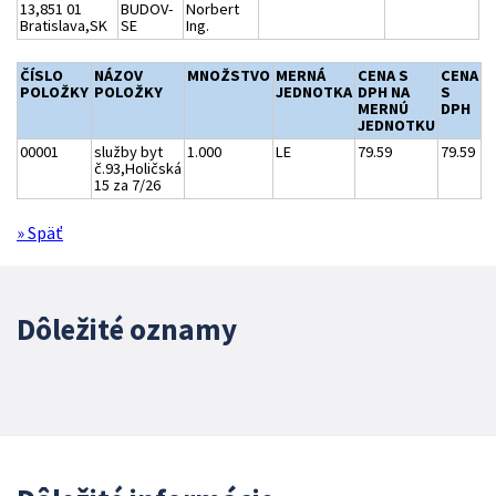
13,851 01
BUDOV-
Norbert
Bratislava,SK
SE
Ing.
ČÍSLO
NÁZOV
MNOŽSTVO
MERNÁ
CENA S
CENA
POLOŽKY
POLOŽKY
JEDNOTKA
DPH NA
S
MERNÚ
DPH
JEDNOTKU
00001
služby byt
1.000
LE
79.59
79.59
č.93,Holičská
15 za 7/26
» Späť
Dôležité oznamy