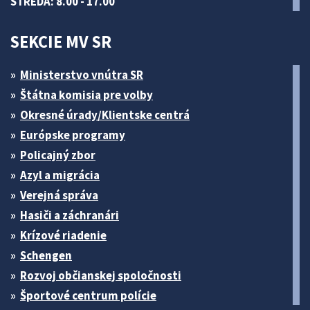
STREDA: 8.00 - 17.00
SEKCIE MV SR
Ministerstvo vnútra SR
Štátna komisia pre volby
Okresné úrady/Klientske centrá
Európske programy
Policajný zbor
Azyl a migrácia
Verejná správa
Hasiči a záchranári
Krízové riadenie
Schengen
Rozvoj občianskej spoločnosti
Športové centrum polície