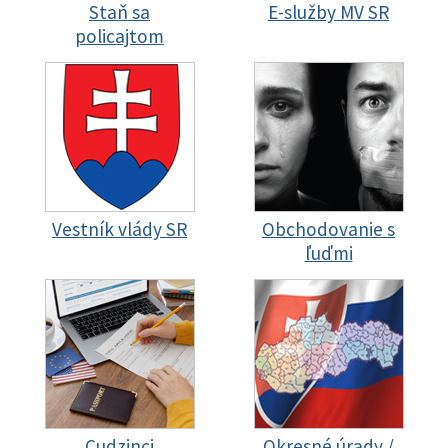
Staň sa
E-služby MV SR
policajtom
Vestník vlády SR
Obchodovanie s
ľuďmi
Cudzinci
Okresné úrady /