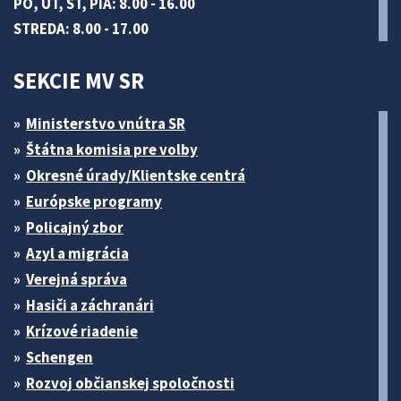
PO, UT, ŠT, PIA: 8.00 - 16.00
STREDA: 8.00 - 17.00
SEKCIE MV SR
Ministerstvo vnútra SR
Štátna komisia pre volby
Okresné úrady/Klientske centrá
Európske programy
Policajný zbor
Azyl a migrácia
Verejná správa
Hasiči a záchranári
Krízové riadenie
Schengen
Rozvoj občianskej spoločnosti