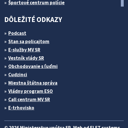
Športové centrum polície
DÔLEŽITÉ ODKAZY
Podcast
Stan sa policajtom
E-služby MV SR
Vestník vlády SR
Obchodovanie s ľuďmi
Cudzinci
Miestna štátna správa
Vládny program ESO
Call centrum MV SR
E-trhovisko
© 2026 Ministerstvo vnútra SR. Web od
ELET systems
.