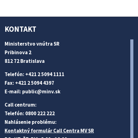
KONTAKT
Ministerstvo vnútra SR
Pribinova 2
812 72 Bratislava
Telefón: +421 2 5094 1111
Fax: +421 2 5094 4397
E-mail:
public@minv
.sk
Call centrum:
Telefón: 0800 222 222
Nahlásenie problému:
Kontaktný formulár Call Centra MV SR