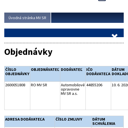
Viac
Úvodná stránka MV SR
Objednávky
ČÍSLO
OBJEDNÁVATEĽ
DODÁVATEĽ
IČO
DÁTUM
OBJEDNÁVKY
DODÁVATEĽA
DOKLAD
2600051808
RO MV SR
Automobilové
44855206
10. 6. 202
opravovne
MV SR a.s.
ADRESA DODÁVATEĽA
ČÍSLO ZMLUVY
DÁTUM
SCHVÁLENIA