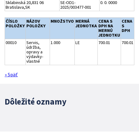
Sklabinská 20,831 06
SE-OD1-
0. 0. 0000
Bratislava,SK
2025/003477-001
ČÍSLO
NÁZOV
MNOŽSTVO
MERNÁ
CENA S
CENA
POLOŽKY
POLOŽKY
JEDNOTKA
DPH NA
S
MERNÚ
DPH
JEDNOTKU
00010
Servis,
1.000
LE
700.01
700.01
údržba,
opravy a
výdavky-
vlastné
» Späť
Dôležité oznamy