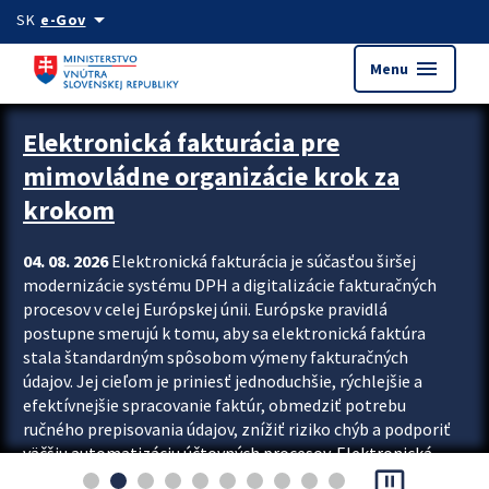
Preskocit na hlavný obsah
arrow_drop_down
SK
e-Gov
menu
Menu
Zastavit automatický posun upútavok
Elektronická fakturácia pre
mimovládne organizácie krok za
krokom
04. 08. 2026
Elektronická fakturácia je súčasťou širšej
modernizácie systému DPH a digitalizácie fakturačných
procesov v celej Európskej únii. Európske pravidlá
postupne smerujú k tomu, aby sa elektronická faktúra
stala štandardným spôsobom výmeny fakturačných
údajov. Jej cieľom je priniesť jednoduchšie, rýchlejšie a
efektívnejšie spracovanie faktúr, obmedziť potrebu
ručného prepisovania údajov, znížiť riziko chýb a podporiť
väčšiu automatizáciu účtovných procesov. Elektronická
pause_presentation
fakturácia preto nepredstavuje...