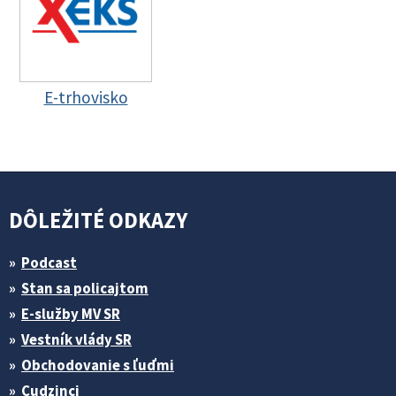
E-trhovisko
DÔLEŽITÉ ODKAZY
Podcast
Stan sa policajtom
E-služby MV SR
Vestník vlády SR
Obchodovanie s ľuďmi
Cudzinci