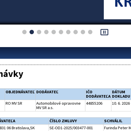
pause_presentation
návky
OBJEDNÁVATEĽ
DODÁVATEĽ
IČO
DÁTUM
DODÁVATEĽA
DOKLADU
RO MV SR
Automobilové opravovne
44855206
10. 6. 2026
MV SR a.s.
ÁVATEĽA
ČÍSLO ZMLUVY
SCHVÁLIL
831 06 Bratislava,SK
SE-OD1-2025/003477-001
Furinda Peter M