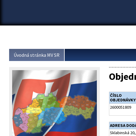
Úvodná stránka MV SR
Objed
ČÍSLO
OBJEDNÁVKY
2600051809
ADRESA DOD
Sklabinská 20,