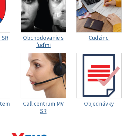
y SR
Obchodovanie s
Cudzinci
ľuďmi
stem
Call centrum MV
Objednávky
SR