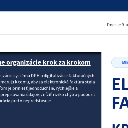
Dnes je 9. 
ne organizácie krok za krokom
nizácie systému DPH a digitalizácie fakturačných
smerujú k tomu, aby sa elektronická faktúra stala
 je priniesť jednoduchšie, rýchlejšie a
repisovania údajov, znížiť riziko chýb a podporiť
rácia preto nepredstavuje...