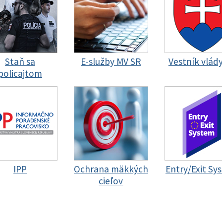
Staň sa
E-služby MV SR
Vestník vlád
policajtom
IPP
Ochrana mäkkých
Entry/Exit Sy
cieľov