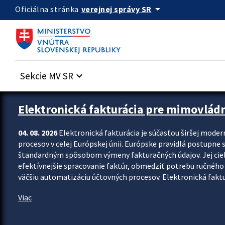
Preskocit na hlavný obsah
arrow_drop_down
verejnej správy SR
Oficiálna stránka
Sekcie MV SR
keyboard_arrow_down
Zastavit automatický posun upútavok
Elektronická fakturácia pre mimovlád
04. 08. 2026
Elektronická fakturácia je súčasťou širšej moder
procesov v celej Európskej únii. Európske pravidlá postupne 
štandardným spôsobom výmeny fakturačných údajov. Jej cieľom
efektívnejšie spracovanie faktúr, obmedziť potrebu ručného p
väčšiu automatizáciu účtovných procesov. Elektronická faktu
Viac