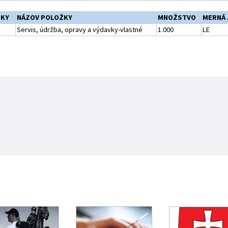
ŽKY
NÁZOV POLOŽKY
MNOŽSTVO
MERNÁ 
Servis, údržba, opravy a výdavky-vlastné
1.000
LE