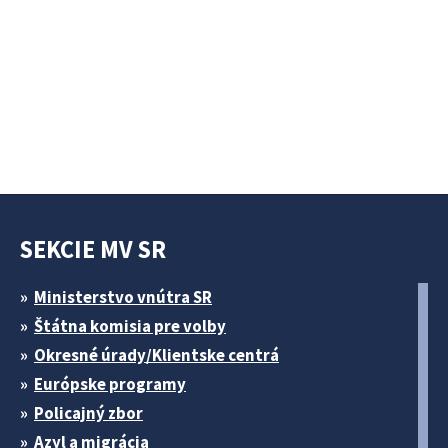
SEKCIE MV SR
Ministerstvo vnútra SR
Štátna komisia pre volby
Okresné úrady/Klientske centrá
Európske programy
Policajný zbor
Azyl a migrácia