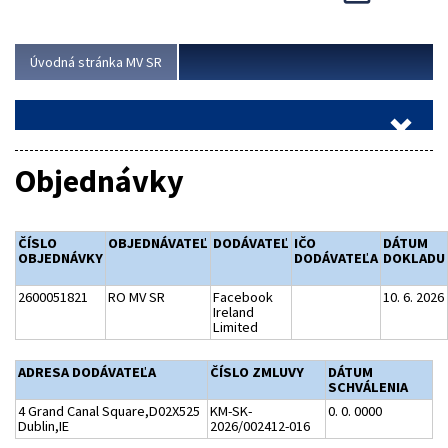
Viac
Úvodná stránka MV SR
Objednávky
ČÍSLO
OBJEDNÁVATEĽ
DODÁVATEĽ
IČO
DÁTUM
OBJEDNÁVKY
DODÁVATEĽA
DOKLADU
2600051821
RO MV SR
Facebook
10. 6. 2026
Ireland
Limited
ADRESA DODÁVATEĽA
ČÍSLO ZMLUVY
DÁTUM
SCHVÁLENIA
4 Grand Canal Square,D02X525
KM-SK-
0. 0. 0000
Dublin,IE
2026/002412-016