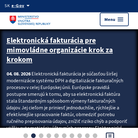
Preskocit na hlavný obsah
arrow_drop_down
SK
e-Gov
menu
Menu
Zastavit automatický posun upútavok
Elektronická fakturácia pre
mimovládne organizácie krok za
krokom
04. 08. 2026
Elektronická fakturácia je súčasťou širšej
modernizácie systému DPH a digitalizácie fakturačných
procesov v celej Európskej únii. Európske pravidlá
postupne smerujú k tomu, aby sa elektronická faktúra
stala štandardným spôsobom výmeny fakturačných
údajov. Jej cieľom je priniesť jednoduchšie, rýchlejšie a
efektívnejšie spracovanie faktúr, obmedziť potrebu
ručného prepisovania údajov, znížiť riziko chýb a podporiť
väčšiu automatizáciu účtovných procesov. Elektronická
pause_presentation
fakturácia preto nepredstavuje...