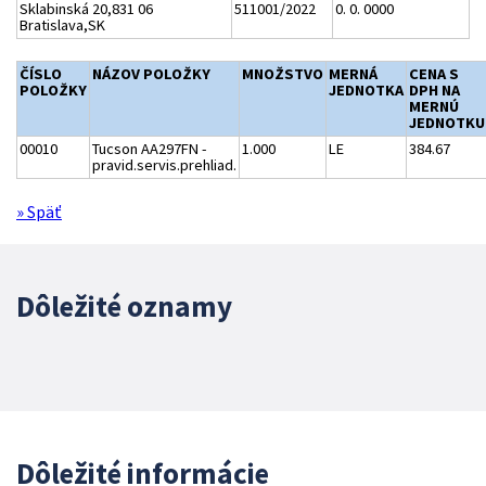
Sklabinská 20,831 06
511001/2022
0. 0. 0000
Bratislava,SK
ČÍSLO
NÁZOV POLOŽKY
MNOŽSTVO
MERNÁ
CENA S
POLOŽKY
JEDNOTKA
DPH NA
MERNÚ
JEDNOTKU
00010
Tucson AA297FN -
1.000
LE
384.67
pravid.servis.prehliad.
» Späť
Dôležité oznamy
Dôležité informácie