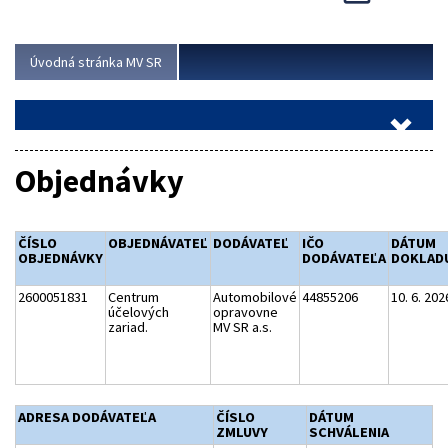
Viac
Úvodná stránka MV SR
Objednávky
ČÍSLO
OBJEDNÁVATEĽ
DODÁVATEĽ
IČO
DÁTUM
OBJEDNÁVKY
DODÁVATEĽA
DOKLAD
2600051831
Centrum
Automobilové
44855206
10. 6. 202
účelových
opravovne
zariad.
MV SR a.s.
ADRESA DODÁVATEĽA
ČÍSLO
DÁTUM
ZMLUVY
SCHVÁLENIA