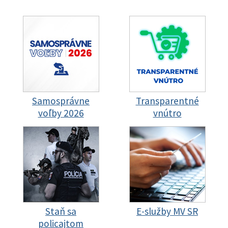
Samosprávne
Transparentné
voľby 2026
vnútro
Staň sa
E-služby MV SR
policajtom