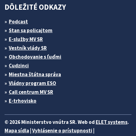
DÔLEŽITÉ ODKAZY
Podcast
Stan sa policajtom
E-služby MV SR
Vestník vlády SR
Obchodovanie s ľuďmi
Cudzinci
Miestna štátna správa
Vládny program ESO
Call centrum MV SR
E-trhovisko
© 2026 Ministerstvo vnútra SR. Web od
ELET systems
.
Mapa sídla
|
Vyhlásenie o prístupnosti
|