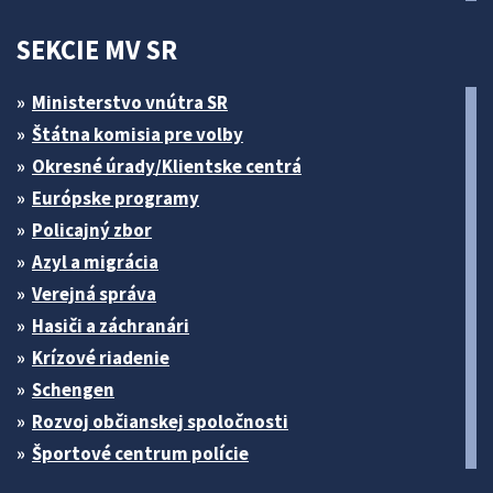
SEKCIE MV SR
Ministerstvo vnútra SR
Štátna komisia pre volby
Okresné úrady/Klientske centrá
Európske programy
Policajný zbor
Azyl a migrácia
Verejná správa
Hasiči a záchranári
Krízové riadenie
Schengen
Rozvoj občianskej spoločnosti
Športové centrum polície