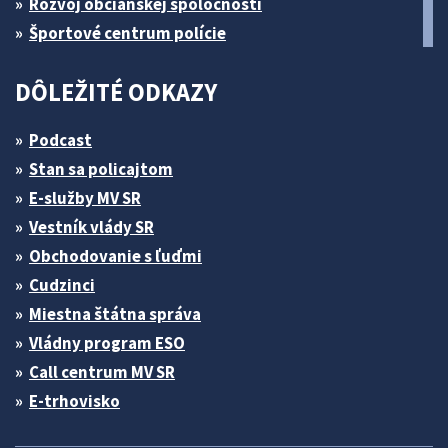
Rozvoj občianskej spoločnosti
Športové centrum polície
DÔLEŽITÉ ODKAZY
Podcast
Stan sa policajtom
E-služby MV SR
Vestník vlády SR
Obchodovanie s ľuďmi
Cudzinci
Miestna štátna správa
Vládny program ESO
Call centrum MV SR
E-trhovisko