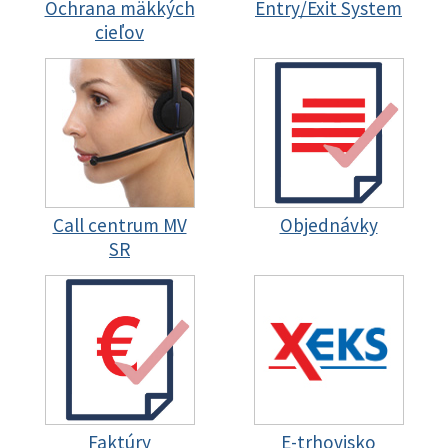
Ochrana mäkkých
Entry/Exit System
cieľov
Call centrum MV
Objednávky
SR
Faktúry
E-trhovisko