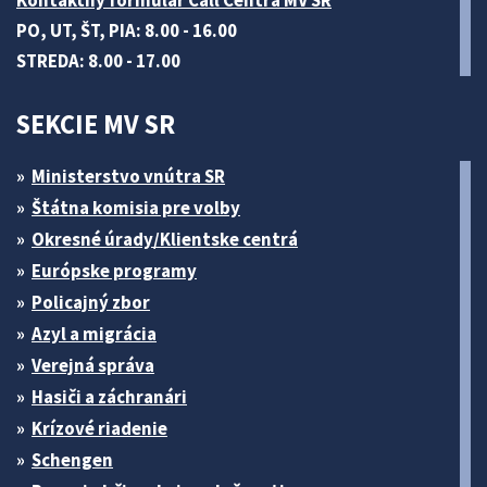
Kontaktný formulár Call Centra MV SR
PO, UT, ŠT, PIA: 8.00 - 16.00
STREDA: 8.00 - 17.00
SEKCIE MV SR
Ministerstvo vnútra SR
Štátna komisia pre volby
Okresné úrady/Klientske centrá
Európske programy
Policajný zbor
Azyl a migrácia
Verejná správa
Hasiči a záchranári
Krízové riadenie
Schengen