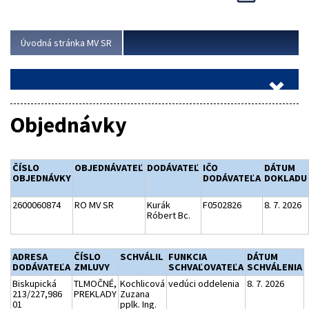
Viac
Úvodná stránka MV SR
Objednávky
ČÍSLO
OBJEDNÁVATEĽ
DODÁVATEĽ
IČO
DÁTUM
OBJEDNÁVKY
DODÁVATEĽA
DOKLADU
2600060874
RO MV SR
Kurák
F0502826
8. 7. 2026
Róbert Bc.
ADRESA
ČÍSLO
SCHVÁLIL
FUNKCIA
DÁTUM
DODÁVATEĽA
ZMLUVY
SCHVAĽOVATEĽA
SCHVÁLENIA
Biskupická
TLMOČNÉ,
Kochlicová
vedúci oddelenia
8. 7. 2026
213/227,986
PREKLADY
Zuzana
01
pplk. Ing.