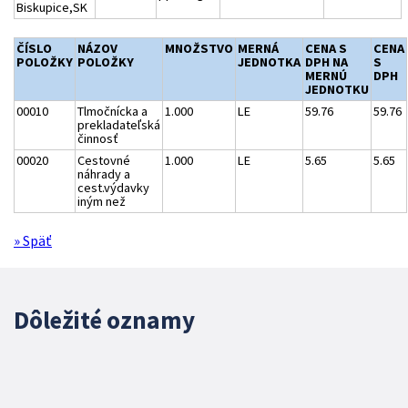
Biskupice,SK
ČÍSLO
NÁZOV
MNOŽSTVO
MERNÁ
CENA S
CENA
POLOŽKY
POLOŽKY
JEDNOTKA
DPH NA
S
MERNÚ
DPH
JEDNOTKU
00010
Tlmočnícka a
1.000
LE
59.76
59.76
prekladateľská
činnosť
00020
Cestovné
1.000
LE
5.65
5.65
náhrady a
cest.výdavky
iným než
» Späť
Dôležité oznamy