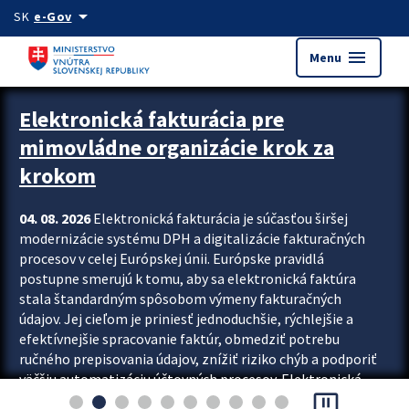
Preskocit na hlavný obsah
arrow_drop_down
SK
e-Gov
menu
Menu
Zastavit automatický posun upútavok
Elektronická fakturácia pre
mimovládne organizácie krok za
krokom
04. 08. 2026
Elektronická fakturácia je súčasťou širšej
modernizácie systému DPH a digitalizácie fakturačných
procesov v celej Európskej únii. Európske pravidlá
postupne smerujú k tomu, aby sa elektronická faktúra
stala štandardným spôsobom výmeny fakturačných
údajov. Jej cieľom je priniesť jednoduchšie, rýchlejšie a
efektívnejšie spracovanie faktúr, obmedziť potrebu
ručného prepisovania údajov, znížiť riziko chýb a podporiť
väčšiu automatizáciu účtovných procesov. Elektronická
pause_presentation
fakturácia preto nepredstavuje...