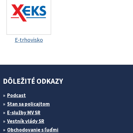
E-trhovisko
DÔLEŽITÉ ODKAZY
Podcast
Stan sa policajtom
E-služby MV SR
Vestník vlády SR
Obchodovanie s ľuďmi