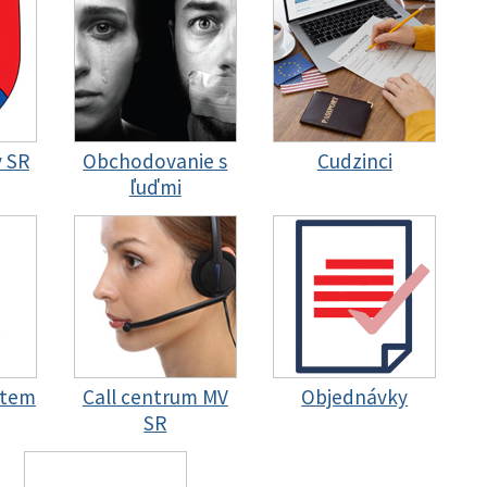
y SR
Obchodovanie s
Cudzinci
ľuďmi
stem
Call centrum MV
Objednávky
SR