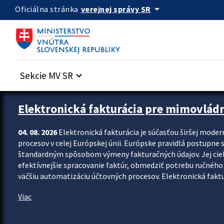
Preskocit na hlavný obsah
arrow_drop_down
verejnej správy SR
Oficiálna stránka
Sekcie MV SR
keyboard_arrow_down
Zastavit automatický posun upútavok
Elektronická fakturácia pre mimovlád
04. 08. 2026
Elektronická fakturácia je súčasťou širšej moder
procesov v celej Európskej únii. Európske pravidlá postupne 
štandardným spôsobom výmeny fakturačných údajov. Jej cieľom
efektívnejšie spracovanie faktúr, obmedziť potrebu ručného p
väčšiu automatizáciu účtovných procesov. Elektronická faktu
Viac