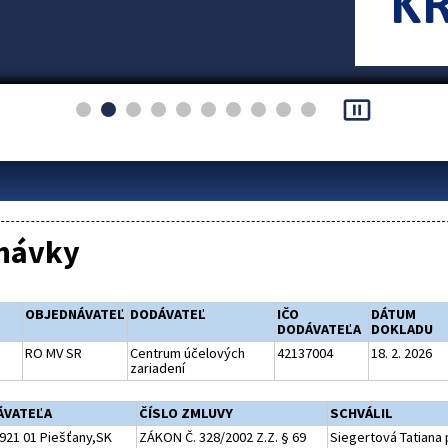
pause_presentation
návky
OBJEDNÁVATEĽ
DODÁVATEĽ
IČO
DÁTUM
DODÁVATEĽA
DOKLADU
RO MV SR
Centrum účelových
42137004
18. 2. 2026
zariadení
ÁVATEĽA
ČÍSLO ZMLUVY
SCHVÁLIL
921 01 Piešťany,SK
ZÁKON Č. 328/2002 Z.Z. § 69
Siegertová Tatiana p