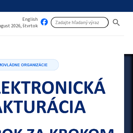
English
search
august 2026, štvrtok