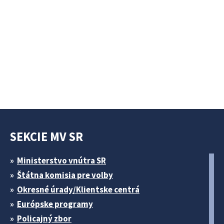
SEKCIE MV SR
Ministerstvo vnútra SR
Štátna komisia pre volby
Okresné úrady/Klientske centrá
Európske programy
Policajný zbor