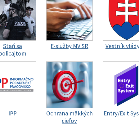
Staň sa
E-služby MV SR
Vestník vlád
policajtom
IPP
Ochrana mäkkých
Entry/Exit Sy
cieľov