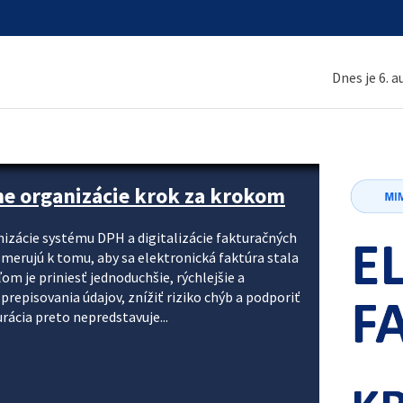
Dnes je 6. 
ne organizácie krok za krokom
nizácie systému DPH a digitalizácie fakturačných
smerujú k tomu, aby sa elektronická faktúra stala
 je priniesť jednoduchšie, rýchlejšie a
repisovania údajov, znížiť riziko chýb a podporiť
rácia preto nepredstavuje...