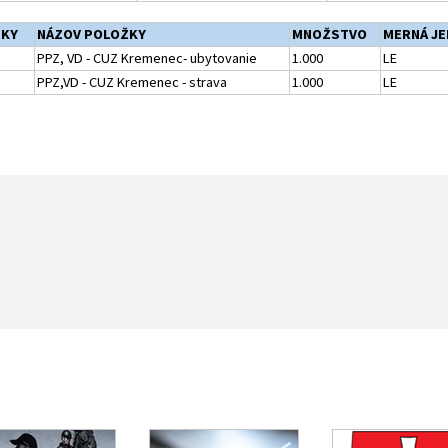
ŽKY
NÁZOV POLOŽKY
MNOŽSTVO
MERNÁ J
PPZ, VD - CUZ Kremenec- ubytovanie
1.000
LE
PPZ,VD - CUZ Kremenec - strava
1.000
LE