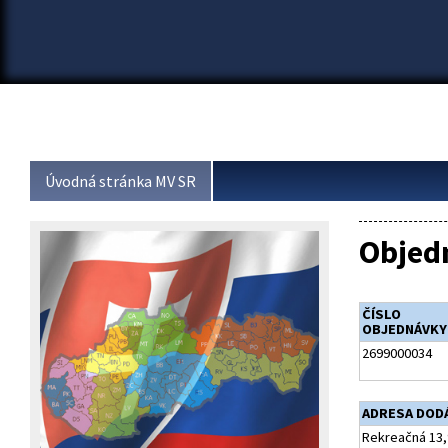
Úvodná stránka MV SR
Objed
ČÍSLO
OBJEDNÁVKY
2699000034
ADRESA DOD
Rekreačná 13,