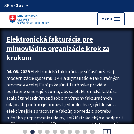
Preskocit na hlavný obsah
arrow_drop_down
SK
e-Gov
menu
Menu
Zastavit automatický posun upútavok
Elektronická fakturácia pre
mimovládne organizácie krok za
krokom
04. 08. 2026
Elektronická fakturácia je súčasťou širšej
modernizácie systému DPH a digitalizácie fakturačných
procesov v celej Európskej únii. Európske pravidlá
postupne smerujú k tomu, aby sa elektronická faktúra
stala štandardným spôsobom výmeny fakturačných
údajov. Jej cieľom je priniesť jednoduchšie, rýchlejšie a
efektívnejšie spracovanie faktúr, obmedziť potrebu
ručného prepisovania údajov, znížiť riziko chýb a podporiť
väčšiu automatizáciu účtovných procesov. Elektronická
pause_presentation
fakturácia preto nepredstavuje...