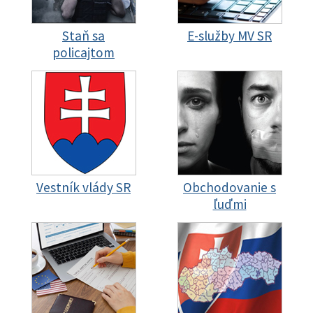
Staň sa
E-služby MV SR
policajtom
Vestník vlády SR
Obchodovanie s
ľuďmi