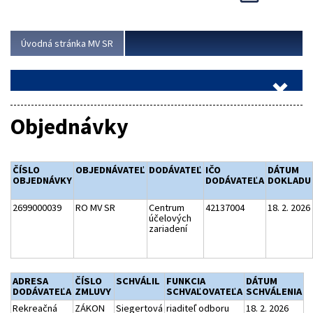
Viac
Úvodná stránka MV SR
Objednávky
ČÍSLO
OBJEDNÁVATEĽ
DODÁVATEĽ
IČO
DÁTUM
OBJEDNÁVKY
DODÁVATEĽA
DOKLADU
2699000039
RO MV SR
Centrum
42137004
18. 2. 2026
účelových
zariadení
ADRESA
ČÍSLO
SCHVÁLIL
FUNKCIA
DÁTUM
DODÁVATEĽA
ZMLUVY
SCHVAĽOVATEĽA
SCHVÁLENIA
Rekreačná
ZÁKON
Siegertová
riaditeľ odboru
18. 2. 2026