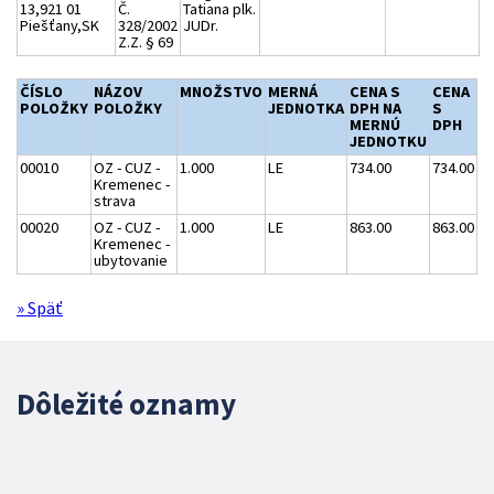
13,921 01
Č.
Tatiana plk.
Piešťany,SK
328/2002
JUDr.
Z.Z. § 69
ČÍSLO
NÁZOV
MNOŽSTVO
MERNÁ
CENA S
CENA
POLOŽKY
POLOŽKY
JEDNOTKA
DPH NA
S
MERNÚ
DPH
JEDNOTKU
00010
OZ - CUZ -
1.000
LE
734.00
734.00
Kremenec -
strava
00020
OZ - CUZ -
1.000
LE
863.00
863.00
Kremenec -
ubytovanie
» Späť
Dôležité oznamy