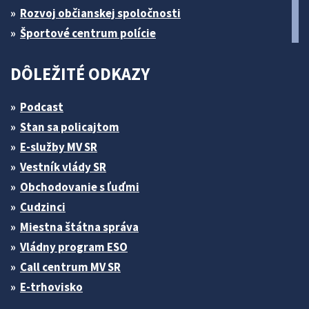
Rozvoj občianskej spoločnosti
Športové centrum polície
DÔLEŽITÉ ODKAZY
Podcast
Stan sa policajtom
E-služby MV SR
Vestník vlády SR
Obchodovanie s ľuďmi
Cudzinci
Miestna štátna správa
Vládny program ESO
Call centrum MV SR
E-trhovisko