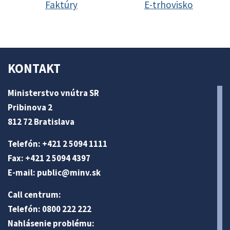
Faktúry
E-trhovisko
KONTAKT
Ministerstvo vnútra SR
Pribinova 2
812 72 Bratislava
Telefón: +421 2 5094 1111
Fax: +421 2 5094 4397
E-mail:
public@minv
.sk
Call centrum:
Telefón: 0800 222 222
Nahlásenie problému: