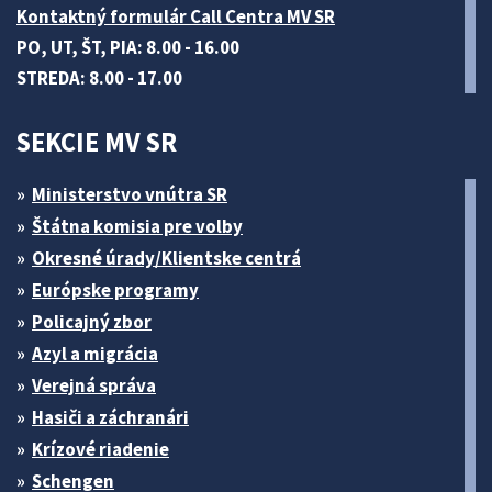
Kontaktný formulár Call Centra MV SR
PO, UT, ŠT, PIA: 8.00 - 16.00
STREDA: 8.00 - 17.00
SEKCIE MV SR
Ministerstvo vnútra SR
Štátna komisia pre volby
Okresné úrady/Klientske centrá
Európske programy
Policajný zbor
Azyl a migrácia
Verejná správa
Hasiči a záchranári
Krízové riadenie
Schengen