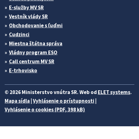
E-služby MV SR
Vestník vlády SR
Obchodovanie s ľuďmi
Cudzinci
Miestna štátna správa
Vládny program ESO
Call centrum MV SR
E-trhovisko
© 2026 Ministerstvo vnútra SR. Web od
ELET systems
.
Mapa sídla
|
Vyhlásenie o prístupnosti
|
Vyhlásenie o cookies (PDF, 398 kB)