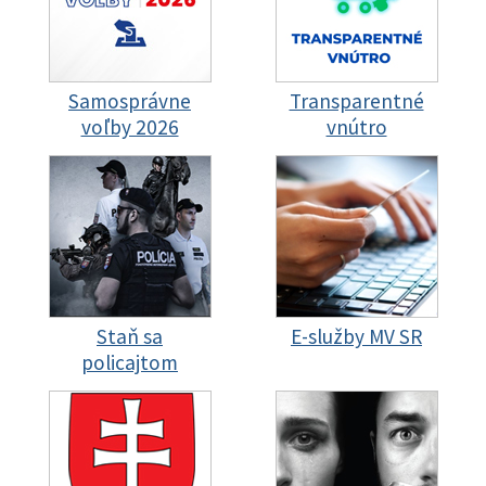
Samosprávne
Transparentné
voľby 2026
vnútro
Staň sa
E-služby MV SR
policajtom