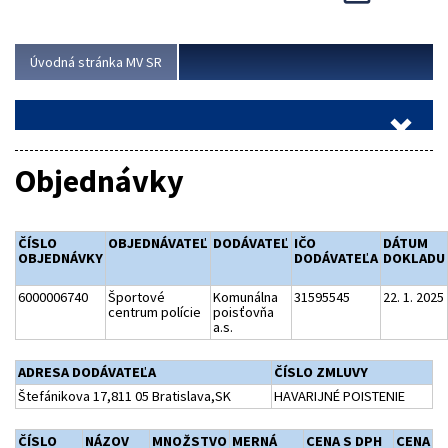
Viac
Úvodná stránka MV SR
Objednávky
ČÍSLO
OBJEDNÁVATEĽ
DODÁVATEĽ
IČO
DÁTUM
OBJEDNÁVKY
DODÁVATEĽA
DOKLADU
6000006740
Športové
Komunálna
31595545
22. 1. 2025
centrum polície
poisťovňa
a.s.
ADRESA DODÁVATEĽA
ČÍSLO ZMLUVY
Štefánikova 17,811 05 Bratislava,SK
HAVARIJNÉ POISTENIE
ČÍSLO
NÁZOV
MNOŽSTVO
MERNÁ
CENA S DPH
CENA