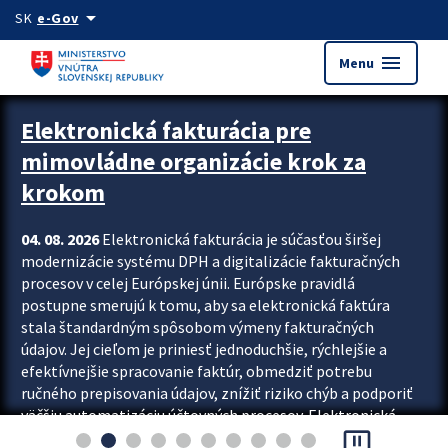
Preskocit na hlavný obsah
arrow_drop_down
SK
e-Gov
menu
Menu
Zastavit automatický posun upútavok
Elektronická fakturácia pre
mimovládne organizácie krok za
krokom
04. 08. 2026
Elektronická fakturácia je súčasťou širšej
modernizácie systému DPH a digitalizácie fakturačných
procesov v celej Európskej únii. Európske pravidlá
postupne smerujú k tomu, aby sa elektronická faktúra
stala štandardným spôsobom výmeny fakturačných
údajov. Jej cieľom je priniesť jednoduchšie, rýchlejšie a
efektívnejšie spracovanie faktúr, obmedziť potrebu
ručného prepisovania údajov, znížiť riziko chýb a podporiť
väčšiu automatizáciu účtovných procesov. Elektronická
pause_presentation
fakturácia preto nepredstavuje...