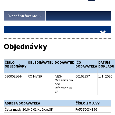
Viac
Úvodná stránka MV SR
Objednávky
ČÍSLO
OBJEDNÁVATEĽ
DODÁVATEĽ
IČO
DÁTUM
OBJEDNÁVKY
DODÁVATEĽA
DOKLADU
6900081644
RO MV SR
IVES-
00162957
1. 1. 2020
Organizácia
pre
informatiku
VS
ADRESA DODÁVATEĽA
ČÍSLO ZMLUVY
Čsl.armády 20,040 01 Košice,SK
FA5570034156