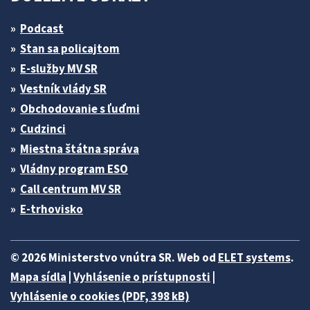
Podcast
Stan sa policajtom
E-služby MV SR
Vestník vlády SR
Obchodovanie s ľuďmi
Cudzinci
Miestna štátna správa
Vládny program ESO
Call centrum MV SR
E-trhovisko
© 2026 Ministerstvo vnútra SR. Web od
ELET systems
.
Mapa sídla
|
Vyhlásenie o prístupnosti
|
Vyhlásenie o cookies (PDF, 398 kB)