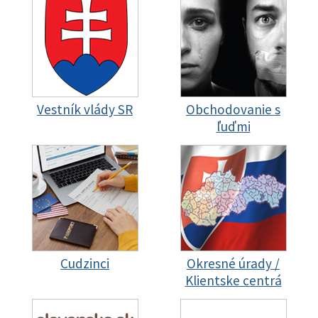
Vestník vlády SR
Obchodovanie s
ľuďmi
Cudzinci
Okresné úrady /
Klientske centrá