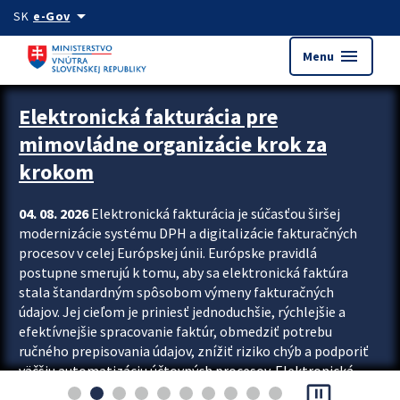
Preskocit na hlavný obsah
arrow_drop_down
SK
e-Gov
menu
Menu
Zastavit automatický posun upútavok
Elektronická fakturácia pre
mimovládne organizácie krok za
krokom
04. 08. 2026
Elektronická fakturácia je súčasťou širšej
modernizácie systému DPH a digitalizácie fakturačných
procesov v celej Európskej únii. Európske pravidlá
postupne smerujú k tomu, aby sa elektronická faktúra
stala štandardným spôsobom výmeny fakturačných
údajov. Jej cieľom je priniesť jednoduchšie, rýchlejšie a
efektívnejšie spracovanie faktúr, obmedziť potrebu
ručného prepisovania údajov, znížiť riziko chýb a podporiť
väčšiu automatizáciu účtovných procesov. Elektronická
pause_presentation
fakturácia preto nepredstavuje...