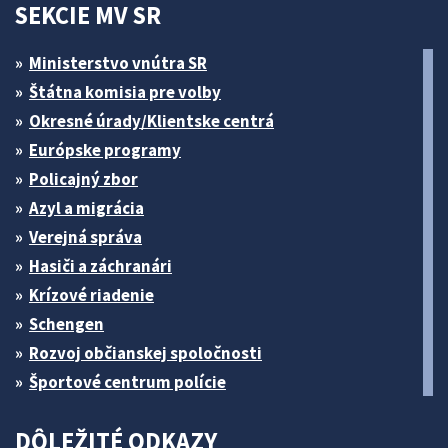
SEKCIE MV SR
Ministerstvo vnútra SR
Štátna komisia pre volby
Okresné úrady/Klientske centrá
Európske programy
Policajný zbor
Azyl a migrácia
Verejná správa
Hasiči a záchranári
Krízové riadenie
Schengen
Rozvoj občianskej spoločnosti
Športové centrum polície
DÔLEŽITÉ ODKAZY