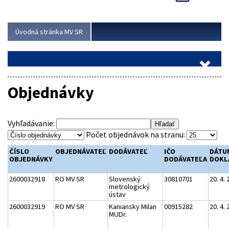
Viac
Úvodná stránka MV SR
Objednávky
Vyhľadávanie:
Počet objednávok na stranu:
ČÍSLO
OBJEDNÁVATEĽ
DODÁVATEĽ
IČO
DÁTU
OBJEDNÁVKY
DODÁVATEĽA
DOKL
2600032918
RO MV SR
Slovenský
30810701
20. 4.
metrologický
ústav
2600032919
RO MV SR
Kaniansky Milan
00915282
20. 4.
MUDr.