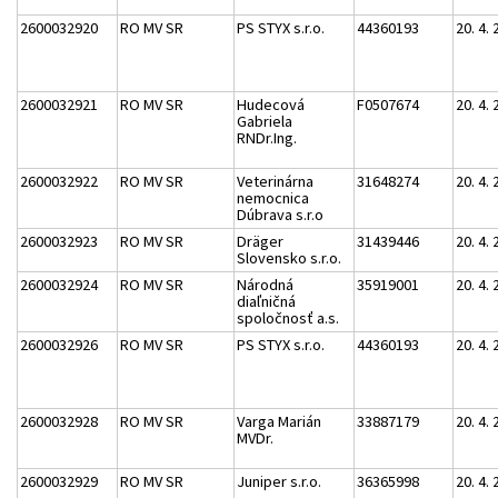
2600032920
RO MV SR
PS STYX s.r.o.
44360193
20. 4.
2600032921
RO MV SR
Hudecová
F0507674
20. 4.
Gabriela
RNDr.Ing.
2600032922
RO MV SR
Veterinárna
31648274
20. 4.
nemocnica
Dúbrava s.r.o
2600032923
RO MV SR
Dräger
31439446
20. 4.
Slovensko s.r.o.
2600032924
RO MV SR
Národná
35919001
20. 4.
diaľničná
spoločnosť a.s.
2600032926
RO MV SR
PS STYX s.r.o.
44360193
20. 4.
2600032928
RO MV SR
Varga Marián
33887179
20. 4.
MVDr.
2600032929
RO MV SR
Juniper s.r.o.
36365998
20. 4.