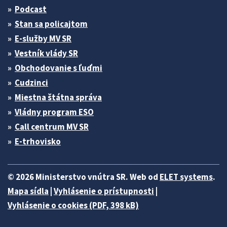
Podcast
Stan sa policajtom
E-služby MV SR
Vestník vlády SR
Obchodovanie s ľuďmi
Cudzinci
Miestna štátna správa
Vládny program ESO
Call centrum MV SR
E-trhovisko
© 2026 Ministerstvo vnútra SR. Web od
ELET systems
.
Mapa sídla
|
Vyhlásenie o prístupnosti
|
Vyhlásenie o cookies (PDF, 398 kB)