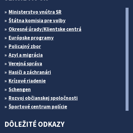
Ministerstvo vnútra SR
Štátna komisia pre volby
Okresné úrady/Klientske centrá
Európske programy
Policajný zbor
Azyl a migrácia
Verejná správa
Hasiči a záchranári
Krízové riadenie
Schengen
Rozvoj občianskej spoločnosti
Športové centrum polície
DÔLEŽITÉ ODKAZY