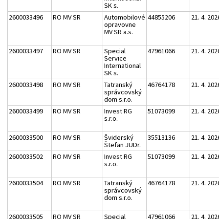
SK s.
2600033496
RO MV SR
Automobilové
44855206
21. 4. 202
opravovne
MV SR a.s.
2600033497
RO MV SR
Special
47961066
21. 4. 202
Service
International
SK s.
2600033498
RO MV SR
Tatranský
46764178
21. 4. 202
správcovský
dom s.r.o.
2600033499
RO MV SR
Invest RG
51073099
21. 4. 202
s.r.o.
2600033500
RO MV SR
Šviderský
35513136
21. 4. 202
Štefan JUDr.
2600033502
RO MV SR
Invest RG
51073099
21. 4. 202
s.r.o.
2600033504
RO MV SR
Tatranský
46764178
21. 4. 202
správcovský
dom s.r.o.
2600033505
RO MV SR
Special
47961066
21. 4. 202