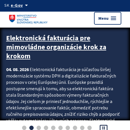
Preskocit na hlavný obsah
arrow_drop_down
SK
e-Gov
menu
Menu
Zastavit automatický posun upútavok
Elektronická fakturácia pre
mimovládne organizácie krok za
krokom
04. 08. 2026
Elektronická fakturácia je súčasťou širšej
modernizácie systému DPH a digitalizácie fakturačných
procesov v celej Európskej únii. Európske pravidlá
postupne smerujú k tomu, aby sa elektronická faktúra
stala štandardným spôsobom výmeny fakturačných
údajov. Jej cieľom je priniesť jednoduchšie, rýchlejšie a
efektívnejšie spracovanie faktúr, obmedziť potrebu
ručného prepisovania údajov, znížiť riziko chýb a podporiť
väčšiu automatizáciu účtovných procesov. Elektronická
pause_presentation
fakturácia preto nepredstavuje...