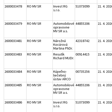
2600033478
RO MV SR
Invest RG
51073099
21. 4. 202
s.r.o.
2600033479
RO MV SR
Automobilové
44855206
21. 4. 202
opravovne
MV SR a.s.
2600033481
RO MV SR
Nárožná
42318742
21. 4. 202
Kocúrová
Martina PhDr.
2600033483
RO MV SR
Resutík
00914415
21. 4. 202
Richard MUDr.
2600033484
RO MV SR
Kúpeľno-
00735256
21. 4. 202
liečebný
ústav ARCO
2600033485
RO MV SR
Automobilové
44855206
21. 4. 202
opravovne
MV SR a.s.
2600033486
RO MV SR
Invest RG
51073099
21. 4. 202
s.r.o.