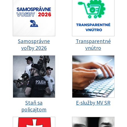
Samosprávne
Transparentné
voľby 2026
vnútro
Staň sa
E-služby MV SR
policajtom