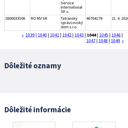
Service
International
SK s.
2600033506
RO MV SR
Tatranský
46764178
21. 4. 202
správcovský
dom s.r.o.
«
1039
|
1040
|
1041
|
1042
|
1043
|
1044
|
1045
|
1046
|
1047
|
1048
|
1049
»
Dôležité oznamy
Dôležité informácie