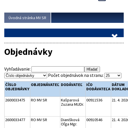
Viac
Úvodná stránka MV SR
Objednávky
Vyhľadávanie:
Počet objednávok na stranu:
ČÍSLO
OBJEDNÁVATEĽ
DODÁVATEĽ
IČO
DÁTUM
OBJEDNÁVKY
DODÁVATEĽA
DOKLAD
2600033475
RO MV SR
Kašparová
00911536
21. 4. 202
Zuzana MUDr.
2600033477
RO MV SR
Dianišková
00910546
21. 4. 202
Oľga Mgr.