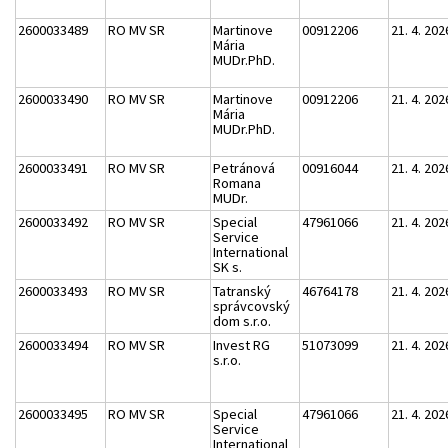
2600033489
RO MV SR
Martinove
00912206
21. 4. 202
Mária
MUDr.PhD.
2600033490
RO MV SR
Martinove
00912206
21. 4. 202
Mária
MUDr.PhD.
2600033491
RO MV SR
Petránová
00916044
21. 4. 202
Romana
MUDr.
2600033492
RO MV SR
Special
47961066
21. 4. 202
Service
International
SK s.
2600033493
RO MV SR
Tatranský
46764178
21. 4. 202
správcovský
dom s.r.o.
2600033494
RO MV SR
Invest RG
51073099
21. 4. 202
s.r.o.
2600033495
RO MV SR
Special
47961066
21. 4. 202
Service
International