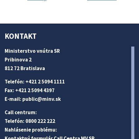
KONTAKT
Ministerstvo vnútra SR
Pribinova 2
812 72 Bratislava
Telefón: +421 2 5094 1111
Fax: +421 2 5094 4397
E-mail:
public@minv
.sk
Call centrum:
Telefón: 0800 222 222
Nahlásenie problému:
Kontaktný formulár Call Centra MV SR