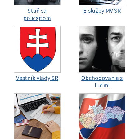
Staň sa
E-služby MV SR
policajtom
Vestník vlády SR
Obchodovanie s
ľuďmi