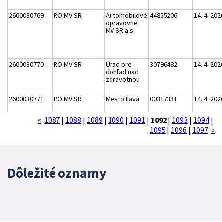
2600030769
RO MV SR
Automobilové
44855206
14. 4. 202
opravovne
MV SR a.s.
2600030770
RO MV SR
Úrad pre
30796482
14. 4. 202
dohľad nad
zdravotnou
2600030771
RO MV SR
Mesto Ilava
00317331
14. 4. 202
«
1087
|
1088
|
1089
|
1090
|
1091
|
1092
|
1093
|
1094
|
1095
|
1096
|
1097
»
Dôležité oznamy