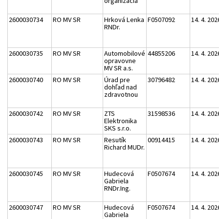
organizácia
2600030734
RO MV SR
Hrková Lenka
F0507092
14. 4. 202
RNDr.
2600030735
RO MV SR
Automobilové
44855206
14. 4. 202
opravovne
MV SR a.s.
2600030740
RO MV SR
Úrad pre
30796482
14. 4. 202
dohľad nad
zdravotnou
2600030742
RO MV SR
ZTS
31598536
14. 4. 202
Elektronika
SKS s.r.o.
2600030743
RO MV SR
Resutík
00914415
14. 4. 202
Richard MUDr.
2600030745
RO MV SR
Hudecová
F0507674
14. 4. 202
Gabriela
RNDr.Ing.
2600030747
RO MV SR
Hudecová
F0507674
14. 4. 202
Gabriela