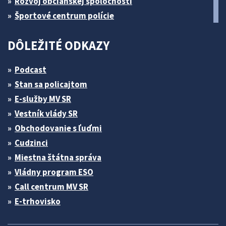
Rozvoj občianskej spoločnosti
Športové centrum polície
DÔLEŽITÉ ODKAZY
Podcast
Stan sa policajtom
E-služby MV SR
Vestník vlády SR
Obchodovanie s ľuďmi
Cudzinci
Miestna štátna správa
Vládny program ESO
Call centrum MV SR
E-trhovisko