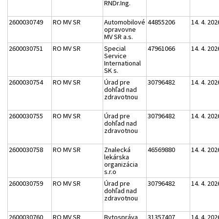
RNDr.Ing.
2600030749
RO MV SR
Automobilové
44855206
14. 4. 202
opravovne
MV SR a.s.
2600030751
RO MV SR
Special
47961066
14. 4. 202
Service
International
SK s.
2600030754
RO MV SR
Úrad pre
30796482
14. 4. 202
dohľad nad
zdravotnou
2600030755
RO MV SR
Úrad pre
30796482
14. 4. 202
dohľad nad
zdravotnou
2600030758
RO MV SR
Znalecká
46569880
14. 4. 202
lekárska
organizácia
s.r.o
2600030759
RO MV SR
Úrad pre
30796482
14. 4. 202
dohľad nad
zdravotnou
2600030760
RO MV SR
Bytospráva
31357407
14. 4. 202