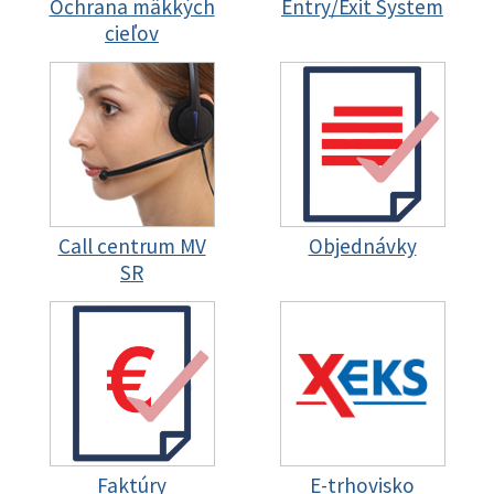
Ochrana mäkkých
Entry/Exit System
cieľov
Call centrum MV
Objednávky
SR
Faktúry
E-trhovisko