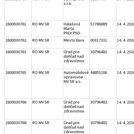
s.r.o.
2600030761
RO MV SR
Halašová
52786889
14. 4. 202
Marta
PhDr.PhD.
2600030762
RO MV SR
Mesto Ilava
00317331
14. 4. 202
2600030763
RO MV SR
Úrad pre
30796482
14. 4. 202
dohľad nad
zdravotnou
2600030765
RO MV SR
Automobilové
44855206
14. 4. 202
opravovne
MV SR a.s.
2600030766
RO MV SR
Úrad pre
30796482
14. 4. 202
dohľad nad
zdravotnou
2600030768
RO MV SR
Úrad pre
30796482
14. 4. 202
dohľad nad
zdravotnou