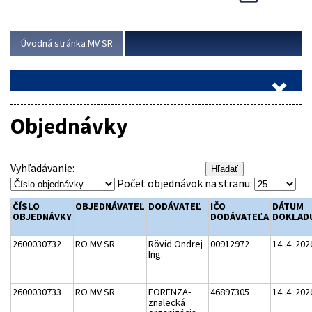
Viac
Úvodná stránka MV SR
Objednávky
Vyhľadávanie:
Počet objednávok na stranu:
ČÍSLO
OBJEDNÁVATEĽ
DODÁVATEĽ
IČO
DÁTUM
OBJEDNÁVKY
DODÁVATEĽA
DOKLAD
2600030732
RO MV SR
Rövid Ondrej
00912972
14. 4. 202
Ing.
2600030733
RO MV SR
FORENZA-
46897305
14. 4. 202
znalecká