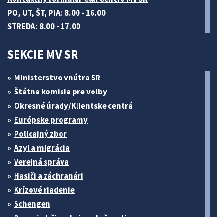
PO, UT, ŠT, PIA: 8.00 - 16.00
STREDA: 8.00 - 17.00
SEKCIE MV SR
Ministerstvo vnútra SR
Štátna komisia pre volby
Okresné úrady/Klientske centrá
Európske programy
Policajný zbor
Azyl a migrácia
Verejná správa
Hasiči a záchranári
Krízové riadenie
Schengen