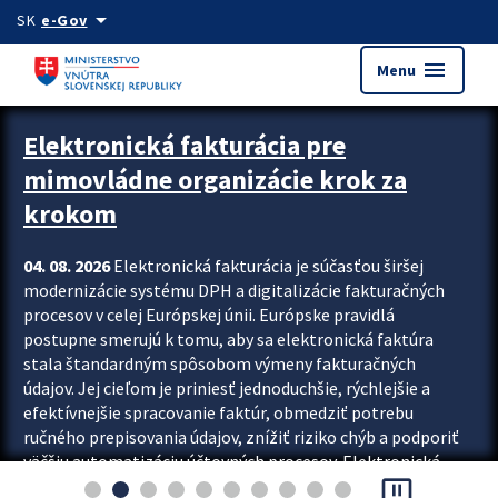
Preskocit na hlavný obsah
arrow_drop_down
SK
e-Gov
menu
Menu
Zastavit automatický posun upútavok
Elektronická fakturácia pre
mimovládne organizácie krok za
krokom
04. 08. 2026
Elektronická fakturácia je súčasťou širšej
modernizácie systému DPH a digitalizácie fakturačných
procesov v celej Európskej únii. Európske pravidlá
postupne smerujú k tomu, aby sa elektronická faktúra
stala štandardným spôsobom výmeny fakturačných
údajov. Jej cieľom je priniesť jednoduchšie, rýchlejšie a
efektívnejšie spracovanie faktúr, obmedziť potrebu
ručného prepisovania údajov, znížiť riziko chýb a podporiť
väčšiu automatizáciu účtovných procesov. Elektronická
pause_presentation
fakturácia preto nepredstavuje...