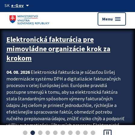
Preskocit na hlavný obsah
arrow_drop_down
SK
e-Gov
menu
Menu
Zastavit automatický posun upútavok
Elektronická fakturácia pre
mimovládne organizácie krok za
krokom
04. 08. 2026
Elektronická fakturácia je súčasťou širšej
modernizácie systému DPH a digitalizácie fakturačných
procesov v celej Európskej únii. Európske pravidlá
postupne smerujú k tomu, aby sa elektronická faktúra
stala štandardným spôsobom výmeny fakturačných
údajov. Jej cieľom je priniesť jednoduchšie, rýchlejšie a
efektívnejšie spracovanie faktúr, obmedziť potrebu
ručného prepisovania údajov, znížiť riziko chýb a podporiť
väčšiu automatizáciu účtovných procesov. Elektronická
pause_presentation
fakturácia preto nepredstavuje...