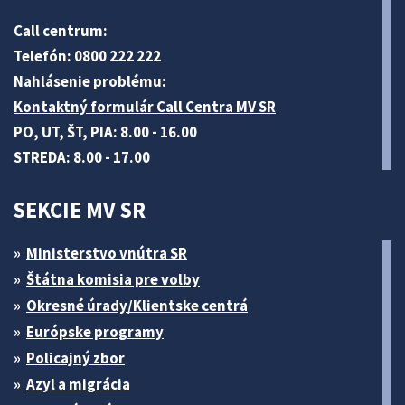
Call centrum:
Telefón: 0800 222 222
Nahlásenie problému:
Kontaktný formulár Call Centra MV SR
PO, UT, ŠT, PIA: 8.00 - 16.00
STREDA: 8.00 - 17.00
SEKCIE MV SR
Ministerstvo vnútra SR
Štátna komisia pre volby
Okresné úrady/Klientske centrá
Európske programy
Policajný zbor
Azyl a migrácia