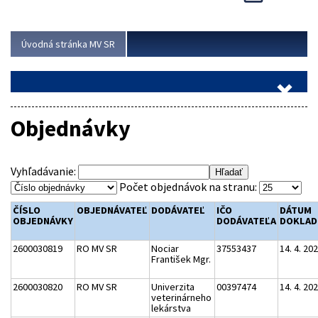
Viac
Úvodná stránka MV SR
Objednávky
Vyhľadávanie:
Počet objednávok na stranu:
ČÍSLO
OBJEDNÁVATEĽ
DODÁVATEĽ
IČO
DÁTUM
OBJEDNÁVKY
DODÁVATEĽA
DOKLAD
2600030819
RO MV SR
Nociar
37553437
14. 4. 20
František Mgr.
2600030820
RO MV SR
Univerzita
00397474
14. 4. 20
veterinárneho
lekárstva