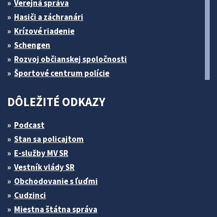
Verejná správa
Hasiči a záchranári
Krízové riadenie
Schengen
Rozvoj občianskej spoločnosti
Športové centrum polície
DÔLEŽITÉ ODKAZY
Podcast
Stan sa policajtom
E-služby MV SR
Vestník vlády SR
Obchodovanie s ľuďmi
Cudzinci
Miestna štátna správa