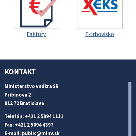
Faktúry
E-trhovisko
KONTAKT
Ministerstvo vnútra SR
Pribinova 2
812 72 Bratislava
Telefón: +421 2 5094 1111
Fax: +421 2 5094 4397
E-mail:
public@minv
.sk