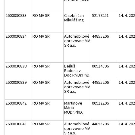
2600030833
RO MV SR
Chlebničan
52178251
14. 4. 20
Mikuláš Ing.
2600030834
RO MV SR
Automobilové
44855206
14. 4. 20
opravovne MV
SR a.s.
2600030838
RO MV SR
Beňuš
00914596
14. 4. 20
Radoslav
Doc.RNDr.PhD.
2600030839
RO MV SR
Automobilové
44855206
14. 4. 20
opravovne MV
SR a.s.
2600030842
RO MV SR
Martinove
00912206
14. 4. 20
Mária
MUDr.PhD.
2600030843
RO MV SR
Automobilové
44855206
14. 4. 20
opravovne MV
SR a.s.