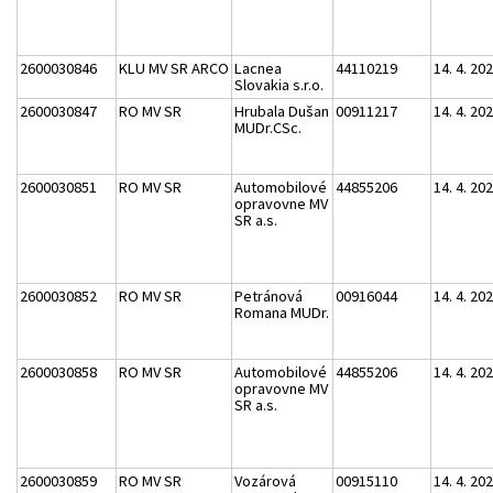
2600030846
KLU MV SR ARCO
Lacnea
44110219
14. 4. 20
Slovakia s.r.o.
2600030847
RO MV SR
Hrubala Dušan
00911217
14. 4. 20
MUDr.CSc.
2600030851
RO MV SR
Automobilové
44855206
14. 4. 20
opravovne MV
SR a.s.
2600030852
RO MV SR
Petránová
00916044
14. 4. 20
Romana MUDr.
2600030858
RO MV SR
Automobilové
44855206
14. 4. 20
opravovne MV
SR a.s.
2600030859
RO MV SR
Vozárová
00915110
14. 4. 20