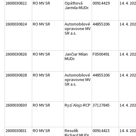
2600030822
RO MV SR
Opáthová
00914429
14. 4. 20
Jarmila MUDr.
2600030824
RO MV SR
Automobilové
44855206
14. 4. 20
opravovne MV
SR a.s.
2600030826
RO MV SR
Jančiar Milan
F0500491
14. 4. 20
MUDr.
2600030828
RO MV SR
Automobilové
44855206
14. 4. 20
opravovne MV
SR a.s.
2600030830
RO MV SR
Ryzí Alojz-RCP
37127845
14. 4. 20
2600030831
RO MV SR
Resutík
00914415
14. 4. 20
Richard MUDr.