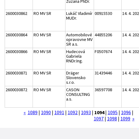
Zuzana PhDr.
2600030862
RO MV SR
Lukáč Vladimír
00915530
14. 4. 20
MUDr.
2600030864
RO MV SR
Automobilové
44855206
14. 4. 20
opravovne MV
SR a.s.
2600030866
RO MV SR
Hudecová
F0507674
14. 4. 20
Gabriela
RNDr.Ing.
2600030871
RO MV SR
Dräger
31439446
14. 4. 20
Slovensko
s.r.o.
2600030872
RO MV SR
CASON
36597708
14. 4. 20
CONSULTING
a.s.
«
1089
|
1090
|
1091
|
1092
|
1093
|
1094
|
1095
|
1096
|
1097
|
1098
|
1099
»