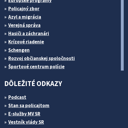
Európske programy
Policajný zbor
Azyl a migrácia
Verejná správa
Hasiči a záchranári
Krízové riadenie
Schengen
Rozvoj občianskej spoločnosti
Športové centrum polície
DÔLEŽITÉ ODKAZY
Podcast
Stan sa policajtom
E-služby MV SR
Vestník vlády SR