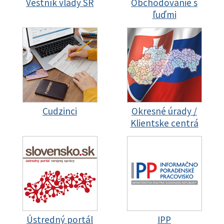
Vestník vlády SR
Obchodovanie s
ľuďmi
Cudzinci
Okresné úrady /
Klientske centrá
Ústredný portál
IPP