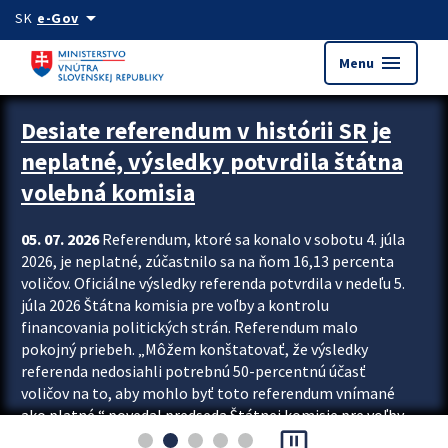
Preskocit na hlavný obsah
arrow_drop_down
SK
e-Gov
menu
Menu
Zastavit automatický posun upútavok
Desiate referendum v histórii SR je
neplatné, výsledky potvrdila štátna
volebná komisia
05. 07. 2026
Referendum, ktoré sa konalo v sobotu 4. júla
2026, je neplatné, zúčastnilo sa na ňom 16,13 percenta
voličov. Oficiálne výsledky referenda potvrdila v nedeľu 5.
júla 2026 Štátna komisia pre voľby a kontrolu
financovania politických strán. Referendum malo
pokojný priebeh. „Môžem konštatovať, že výsledky
referenda nedosiahli potrebnú 50-percentnú účasť
voličov na to, aby mohlo byť toto referendum vnímané
ako platné,“ povedal predseda Štátnej komisie pre voľby
pause_presentation
a kontrolu financovania politických...