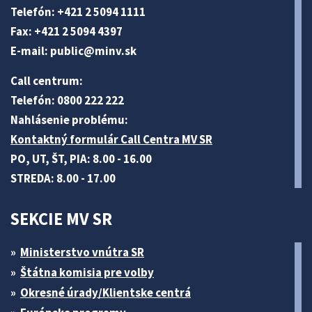
Telefón: +421 2 5094 1111
Fax: +421 2 5094 4397
E-mail:
public@minv
.sk
Call centrum:
Telefón: 0800 222 222
Nahlásenie problému:
Kontaktný formulár Call Centra MV SR
PO, UT, ŠT, PIA: 8.00 - 16.00
STREDA: 8.00 - 17.00
SEKCIE MV SR
Ministerstvo vnútra SR
Štátna komisia pre volby
Okresné úrady/Klientske centrá