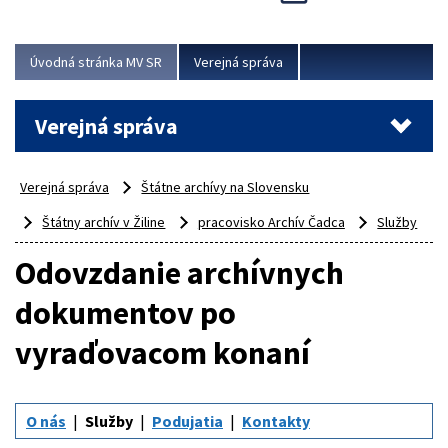
Viac
Úvodná stránka MV SR
Verejná správa
Verejná správa
Verejná správa
Štátne archívy na Slovensku
Štátny archív v Žiline
pracovisko Archív Čadca
Služby
Odovzdanie archívnych
dokumentov po
vyraďovacom konaní
O nás
Služby
Podujatia
Kontakty